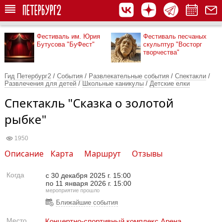
Фестиваль им. Юрия
Фестиваль песчаных
Бутусова "БуФест"
скульптур "Восторг
творчества"
Гид Петербург2
/
События
/
Развлекательные события
/
Спектакли
/
Развлечения для детей
/
Школьные каникулы
/
Детские елки
Спектакль "Сказка о золотой
рыбке"
1950
Описание
Карта
Маршрут
Отзывы
Когда
с
30 декабря 2025 г. 15:00
по
11 января 2026 г. 15:00
мероприятие прошло
Ближайшие события
Место
Концертно-спортивный комплекс Арена