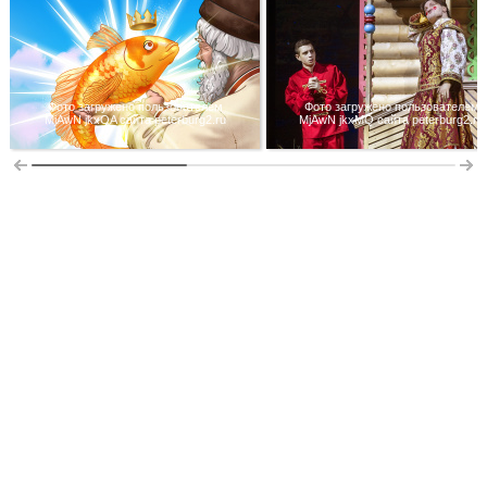
Фото загружено пользователем
Фото загружено пользователем
MjAwN jkxOA сайта peterburg2.ru
MjAwN jkxMQ сайта peterburg2.ru