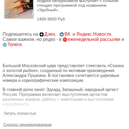
Андрей Бебуришвили выступает с сольной
стендап-программой под названием
«Удобный»...
1400-9600 Руб.
Подпишитесь на
Дзен
,
ВК
и
Яндекс.Новости
.
Самое важное, но редко - в
еженедельной рассылке
и
Телеге.
Большой Московский цирк представляет спектакль «Сказка
о золотой рыбке», созданный по мотивам произведения
Александра Пушкина. В постановке сочетаются цирковые
номера и хореографические композиции.
В главной роли занят Эдгард Запашный, народный артист
России. Программа включает выступления артистов
различных жанров, работу с животными и выступления
кордебалета.
Художественное оформление характеризуется
.Читать полностью
использованием ярких костюмов и сценических эффектов.
Сюжет сохраняет основную фабулу оригинальной сказки,
Сделать рекомендованным
демонстрируя трансформацию персонажей под влиянием