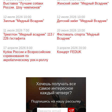
Выставка "Лучшие собаки
Женский забег "Медный Всадник"
России. Шоу чемпионов"
12 июля
2026 10:00
12 июля
2026 10:00
Заплыв "Медный Всадник"
Детский забег "Медный Всадник"
11 июля
2026 7:00
20 июня
2026 10:00
Триатлон "Медный всадник" 113 /
Фестиваль спорта "Медный
226 /эстафета
Всадник"
17 апреля
2026 8:00
3 апреля
2026 20:00
Кубок России и Всероссийские
Концерт FEDUK
соревнования по
акробатическому рок-н-роллу
Хочешь получать все
самое интересное
каждый четверг?
Подпишись на нашу рассылку