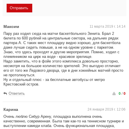
Максим
11 марта 2019 г. 14:14
Пару раз ходил сюда на матчи баскетбольного Зенита. Брал 2
билета по 600 рублей на центральные сектора, на дальних рядах
партера А. С таких мест площадку видно хорошо, для баскетбола
даже лучше сидеть повыше, а не на одном уровне с паркетом.
Знаю, что здесь проходят и другие мероприятия. Помню, ходил с
племянником на цирк на воде - красивое зрелище.
Надо заметить, что в фойе этого комплекса довольно просторно,
несмотря на большое количество зрителей. Это выгодно отличает
его от того же Ледового дворца, где в дни хоккейных матчей просто
не протолкнуться.
Ну и отдельный плюс - за бесплатные автобусы от метро
Крестовский остров.
0
/
0
Ответить
Карина
24 января 2019 г. 12:06
Очень люблю Сибур Арену, площадка выполнена очень
качественно, современная. Была там как-то на теннисном турнире и
выступлении камеди клаба. Очень функциональная площадка,