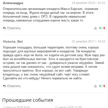
Александра
19 декабря 2018 г. 20:16
Отвратительная организация концерта Макса Барских. огромная
очередь на вход. Ждали входа целый час на морозе. В итоге:
больничный лежу дома с ОРЗ. В гардеробе нереальная
очередь,хамоватые сотрудники короче жесть какая то.
0
/
0
Ответить
Victoria_Bel
20 декабря 2017 г. 18:34
Хорошая площадка, большая территория, поэтому очень хорошо
подходит для крупных мероприятий и концертов. На концертах
правда здесь еще не была, но ходили на детские шоу. Муж пару раз
был на волейбольных матчах. Хоть и находится на Крестовском
острове, не так далеко от нас - добираться ужасно неудобно. Зимой
пока дошли нам показалось, что сдует всеми ветрами. А летом
прогуляться приятно. Все хорошо, но вот сайт. Товарищи-
владельцы, у вас очень неудобный сайт, черт ногу сломит.
Сделайте же что-нибудь! Ничего нормально не найти.
0
/
0
Ответить
Прошедшие события
1 августа
2026 9:00
12 июля
2026 22:00