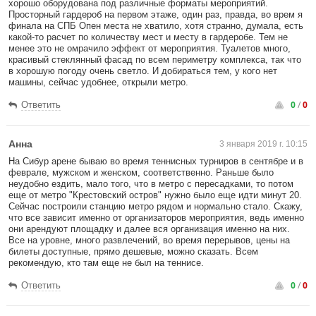
хорошо оборудована под различные форматы мероприятий.
Просторный гардероб на первом этаже, один раз, правда, во врем я
финала на СПБ Опен места не хватило, хотя странно, думала, есть
какой-то расчет по количеству мест и месту в гардеробе. Тем не
менее это не омрачило эффект от мероприятия. Туалетов много,
красивый стеклянный фасад по всем периметру комплекса, так что
в хорошую погоду очень светло. И добираться тем, у кого нет
машины, сейчас удобнее, открыли метро.
0
/
0
Ответить
Анна
3 января 2019 г. 10:15
На Сибур арене бываю во время теннисных турниров в сентябре и в
феврале, мужском и женском, соответственно. Раньше было
неудобно ездить, мало того, что в метро с пересадками, то потом
еще от метро "Крестовский остров" нужно было еще идти минут 20.
Сейчас построили станцию метро рядом и нормально стало. Скажу,
что все зависит именно от организаторов мероприятия, ведь именно
они арендуют площадку и далее вся организация именно на них.
Все на уровне, много развлечений, во время перерывов, цены на
билеты доступные, прямо дешевые, можно сказать. Всем
рекомендую, кто там еще не был на теннисе.
0
/
0
Ответить