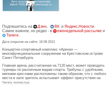
Фото загружено пользователем
MjAxN TE5OA сайта peterburg2.ru
Подпишитесь на
Дзен
,
ВК
и
Яндекс.Новости
.
Самое важное, но редко - в
еженедельной рассылке
и
Телеге.
Дата открытия на сайте: 18.09.2013
Концертно-спортивный комплекс «Арена» —
многофункциональное сооружение на Крестовском острове
Санкт-Петербурга.
Главная арена, рассчитанная на 7120 мест, может проводить
турниры по различным видам спорта. Трибуны с удобными,
мягкими креслами расположены таким образом, что с любого
места в зале зритель испытывает эффект присутствия на
площадке. Сама площадка занимает 1300 квадратных
Читать полностью
метров.
Комплекс являлся домашней ареной баскетбольного клуба
«Спартак», теперь здесь будет играть образованный летом
2014 года БК «Зенит». Помимо баскетбольных матчей в
«Арене» проходят игры гандбольной Евролиги, а в октябре