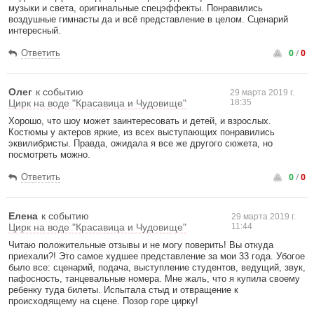
музыки и света, оригинальные спецэффекты. Понравились
воздушные гимнасты да и всё представление в целом. Сценарий
интересный.
0
/
0
Ответить
Олег
к событию
29 марта 2019 г.
Цирк на воде "Красавица и Чудовище"
18:35
Хорошо, что шоу может заинтересовать и детей, и взрослых.
Костюмы у актеров яркие, из всех выступающих понравились
эквилибристы. Правда, ожидала я все же другого сюжета, но
посмотреть можно.
0
/
0
Ответить
Елена
к событию
29 марта 2019 г.
Цирк на воде "Красавица и Чудовище"
11:44
Читаю положительные отзывы и не могу поверить! Вы откуда
приехали?! Это самое худшее представление за мои 33 года. Убогое
было все: сценарий, подача, выступление студентов, ведущий, звук,
пафосность, танцевальные номера. Мне жаль, что я купила своему
ребенку туда билеты. Испытала стыд и отвращение к
происходящему на сцене. Позор горе цирку!