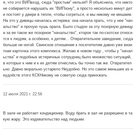
я, что это ВИПвход, сюда "простым" нельзя!! Я объяснила, что никто
не собирается нарушать их "ВИПзону", а просто несколько минут дет
и постоят у двери в тепле, чтобы согреться, и мы никому не мешаем.
На это у дивицы началась истерика: она начала орать, что у нее "нач
альство" и прочую чушь орала. Было стыдно за эту позорную девицу
и за ее такое же позорное "начальство", кторое так по-скотски относи
тся к людям, а особенно, к детям... Отвратительное заведение, сюда
больше ни ногой. Свинское отношение к посетителям давно уже визи
тная карточка этого комплекса. Желаю в новом году , чтобы у "начал
ьства" и подобных истеричных сотрудниц было множество ситуаций,
в которых к ним и к их детям отнеслись бы точно так же. Отвратител
ьно. Давно морально устарело Неудобно. Но это самое меньшее из н
еудобств этого КСКНикому не советую сюда принхжать
12 июля 2021 г. 22:56
В зале не работает кондиционер. Воду брать в зал не разрешено в та
кую жару. Это издевательство над людьми.