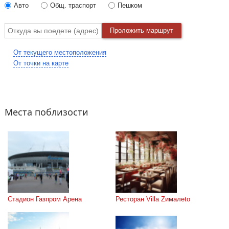
Авто
Общ. траспорт
Пешком
Проложить маршрут
От текущего местоположения
От точки на карте
Места поблизости
Стадион Газпром Арена
Ресторан Villa Zималеto