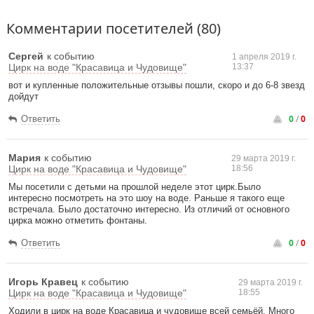
Комментарии посетителей (80)
Сергей
к событию
1 апреля 2019 г.
Цирк на воде "Красавица и Чудовище"
13:37
вот и купленные положительные отзывы пошли, скоро и до 6-8 звезд
дойдут
0
/
0
Ответить
Мария
к событию
29 марта 2019 г.
Цирк на воде "Красавица и Чудовище"
18:56
Мы посетили с детьми на прошлой неделе этот цирк.Было
интересно посмотреть на это шоу на воде. Раньше я такого еще
встречала. Было достаточно интересно. Из отличий от основного
цирка можно отметить фонтаны.
0
/
0
Ответить
Игорь Кравец
к событию
29 марта 2019 г.
Цирк на воде "Красавица и Чудовище"
18:55
Ходили в цирк на воде Красавица и чудовище всей семьёй. Много