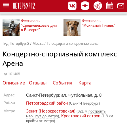
Фестиваль
Фестиваль
"Средневековые дни
"Мохнатый Пикник"
в Выборге"
Гид Петербург2
/
Места
/
Площадки и концертные залы
Концертно-спортивный комплекс
Арена
101405
Описание
Отзывы
События
Карта
Адрес
Санкт-Петербург, ал. Футбольная, д. 8
Район
Петроградский район
(Санкт-Петербург)
Метро
Зенит (Новокрестовская)
(821 м
построить
,
Крестовский остров
маршрут до метро
)
(1.8 км
пройти от метро
)