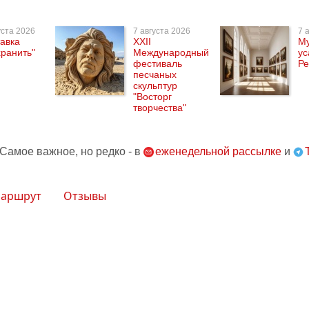
уста 2026
7 августа 2026
7 
авка
XXII
Му
ранить"
Международный
ус
фестиваль
Ре
песчаных
скульптур
"Восторг
творчества"
 Самое важное, но редко - в
еженедельной рассылке
и
аршрут
Отзывы