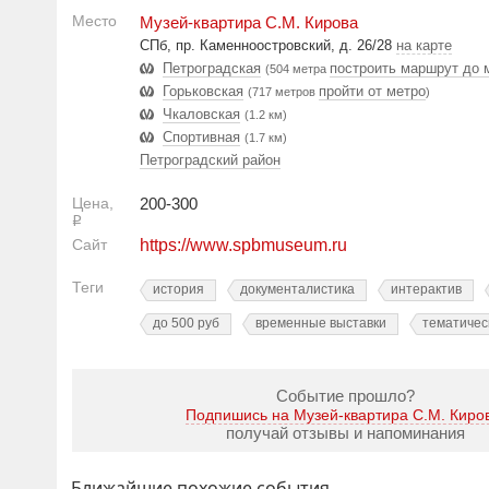
Место
Музей-квартира С.М. Кирова
СПб, пр. Каменноостровский, д. 26/28
на карте
Петроградская
построить маршрут до 
(504 метра
Горьковская
пройти от метро
(717 метров
)
Чкаловская
(1.2 км)
Спортивная
(1.7 км)
Петроградский район
Цена,
200-300
Р
Сайт
https://www.spbmuseum.ru
Теги
история
документалистика
интерактив
до 500 руб
временные выставки
тематичес
Событие прошло?
Подпишись на Музей-квартира С.М. Киро
получай отзывы и напоминания
Ближайшие похожие события