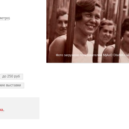
метро
)
Фото загружено пользователем MjAxO DIwMA сайт
до 250 руб
кие выставки
,
ва