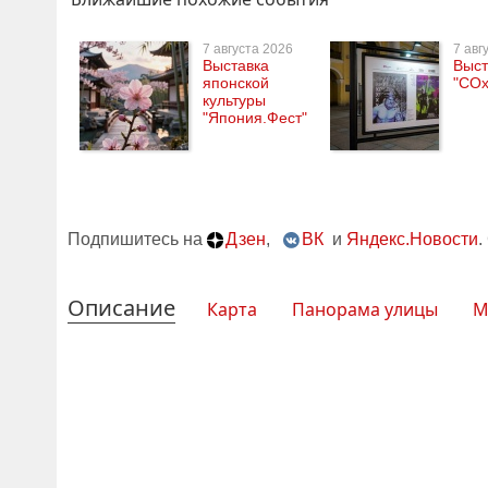
7 августа 2026
7 авг
Выставка
Выст
японской
"СОх
культуры
"Япония.Фест"
Подпишитесь на
Дзен
,
ВК
и
Яндекс.Новости
.
Описание
Карта
Панорама улицы
М