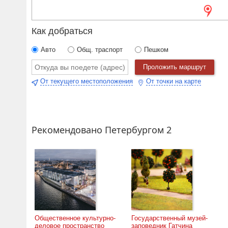
гордость.
Каждая эмоция раскрывается через газетные публика
документы из фондов музея.
Как добраться
Подлинные предметы
Авто
Общ. траспорт
Пешком
В экспозиции представлено более 80 подлинны
Проложить маршрут
стоматологическое кресло) и более 200 фотографий
Уникальные фотоматериалы предоставлены Центральн
От текущего местоположения
От точки на карте
Интерактивные зоны
лабиринт с створками, где можно завести па
петербургской квартиры;
«пульт управления гневом», демонстрирующий м
Рекомендовано Петербургом 2
стенды ГТО и БГТО для оценки физической подго
инсталляция «Эмоциональное убежище» в финал
Подписаться:
Общественное культурно-
Государственный музей-
деловое пространство
заповедник Гатчина