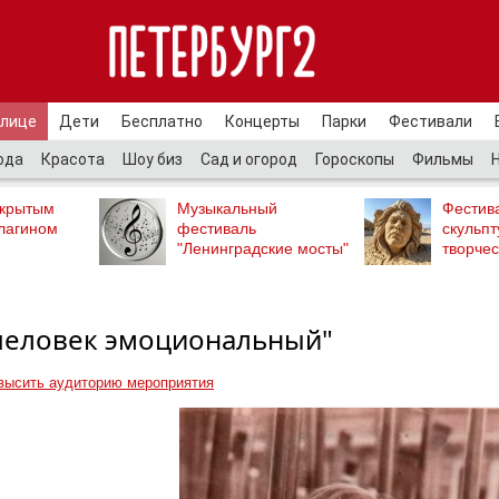
улице
Дети
Бесплатно
Концерты
Парки
Фестивали
ода
Красота
Шоу биз
Сад и огород
Гороскопы
Фильмы
ткрытым
Музыкальный
Фестив
лагином
фестиваль
скульпт
"Ленинградские мосты"
творчес
 человек эмоциональный"
высить аудиторию мероприятия