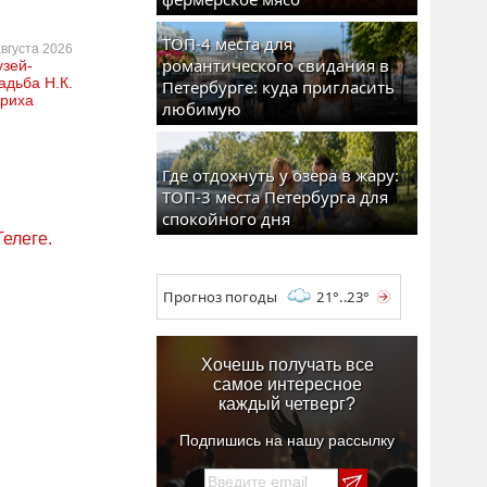
ТОП-4 места для
августа 2026
романтического свидания в
зей-
адьба Н.К.
Петербурге: куда пригласить
риха
любимую
Где отдохнуть у озера в жару:
ТОП-3 места Петербурга для
спокойного дня
Телеге.
Прогноз погоды
21°..23°
Хочешь получать все
самое интересное
каждый четверг?
Подпишись на нашу рассылку