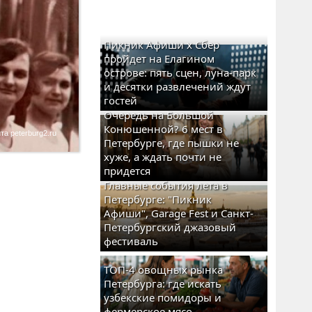
Пикник Афиши x Сбер
пройдет на Елагином
острове: пять сцен, луна-парк
и десятки развлечений ждут
гостей
Очередь на Большой
Конюшенной? 6 мест в
а peterburg2.ru
Петербурге, где пышки не
хуже, а ждать почти не
придется
Главные события лета в
Петербурге: "Пикник
Афиши", Garage Fest и Санкт-
Петербургский джазовый
фестиваль
ТОП-4 овощных рынка
Петербурга: где искать
узбекские помидоры и
фермерское мясо