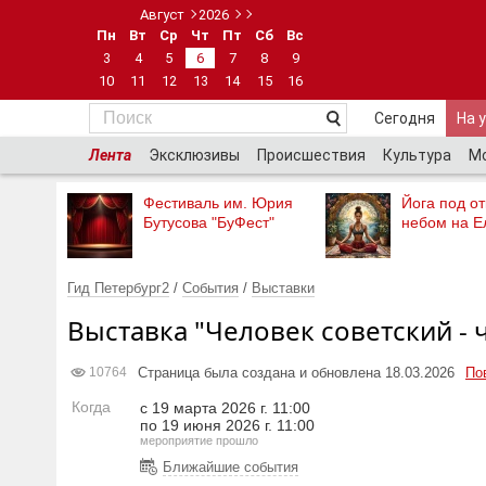
Август
2026
Пн
Вт
Ср
Чт
Пт
Сб
Вс
3
4
5
6
7
8
9
10
11
12
13
14
15
16
Сегодня
На 
Лента
Эксклюзивы
Происшествия
Культура
М
Фестиваль им. Юрия
Йога под о
Бутусова "БуФест"
небом на Е
Гид Петербург2
/
События
/
Выставки
Выставка "Человек советский -
Страница была создана и обновлена 18.03.2026
По
10764
Когда
с 19 марта 2026 г. 11:00
по 19 июня 2026 г. 11:00
мероприятие прошло
Ближайшие события