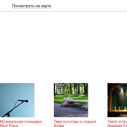
Посмотреть на карте
ции, агитационные плакаты, сатирические карикатуры, фотогр
х предметов (одежда, игрушки, пластинки, медицински
, плакатов и документов. Большинство экспонатов демонстри
ым государственным архивом кинофотофонодокументов Санкт-
тефон, «отремонтировать» улицу после наводнения, заглян
еханизмы пропаганды;
товки;
е.
Нашли ошибку или неточность? Нажмите CTRL и ENTER и расскаж
Музыкальная площадка
Парк культуры и отдыха
Театр эстр
Roof Place
Дубки
Аркадия Р