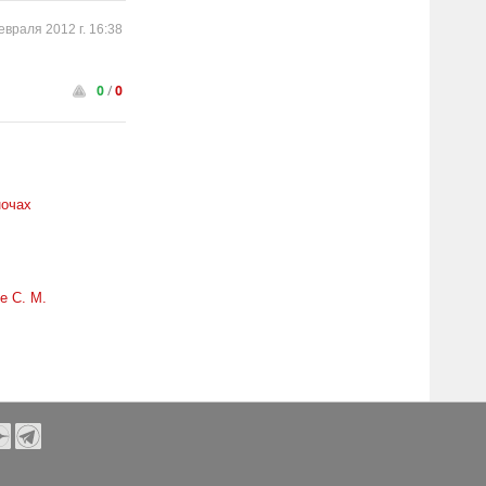
евраля 2012 г. 16:38
0
/
0
ночах
е С. М.