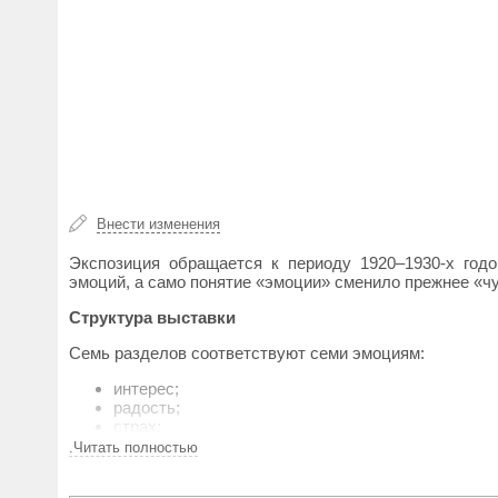
Внести изменения
Экспозиция обращается к периоду 1920–1930-х год
эмоций, а само понятие «эмоции» сменило прежнее «ч
Структура выставки
Семь разделов соответствуют семи эмоциям:
интерес;
радость;
страх;
гнев;
.Читать полностью
горе;
стыд;