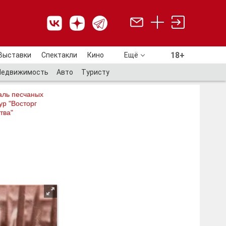
18+
Выставки
Спектакли
Кино
Ещё
18+
Недвижимость
Авто
Туристу
аль песчаных
ур "Восторг
тва"