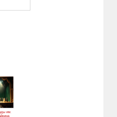
афии, открытки и
е инструменты,
руется впервые.
Петербурга.
уть в тайник из
ите нам про это
ады им.
айкина