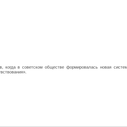
ов, когда в советском обществе формировалась новая систе
увствования».