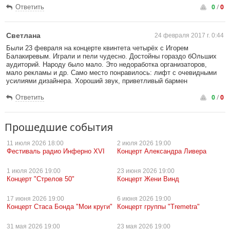
0
/
0
Ответить
Светлана
24 февраля 2017 г. 0:44
Были 23 февраля на концерте квинтета четырёх с Игорем
Балакиревым. Играли и пели чудесно. Достойны гораздо бОльших
аудиторий. Народу было мало. Это недоработка организаторов,
мало рекламы и др. Само место понравилось: лифт с очевидными
усилиями дизайнера. Хороший звук, приветливый бармен
0
/
0
Ответить
Прошедшие события
11 июля
2026 18:00
2 июля
2026 19:00
Фестиваль радио Инферно XVI
Концерт Александра Ливера
1 июля
2026 19:00
23 июня
2026 19:00
Концерт "Стрелов 50"
Концерт Жени Винд
17 июня
2026 19:00
6 июня
2026 19:00
Концерт Стаса Бонда "Мои круги"
Концерт группы "Tremetra"
31 мая
2026 19:00
23 мая
2026 19:00