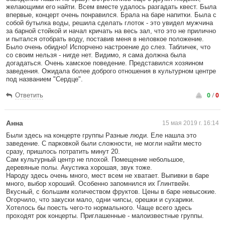
желающими его найти. Всем вместе удалось разгадать квест. Была
впервые, концерт очень понравился. Брала на баре напитки. Была с
собой бутылка воды, решила сделать глоток - это увидел мужчина
за барной стойкой и начал кричать на весь зал, что это не прилично
и пытался отобрать воду, поставив меня в неловкое положение.
Было очень обидно! Испорчено настроение до слез. Табличек, что
со своим нельзя - нигде нет. Видимо, я сама должна была
догадаться. Очень хамское поведение. Представился хозяином
заведения. Ожидала более доброго отношения в культурном центре
под названием "Сердце".
0
/
0
Ответить
Анна
15 мая 2019 г. 16:14
Были здесь на концерте группы Разные люди. Еле нашла это
заведение. С парковкой были сложности, не могли найти место
сразу, пришлось потратить минут 20.
Сам культурный центр не плохой. Помещение небольшое,
деревяные полы. Акустика хорошая, звук тоже.
Народу здесь очень много, мест всем не хватает. Выпивки в баре
много, выбор хороший. Особенно запомнился их Глинтвейн.
Вкусный, с большим количеством фруктов. Цены в баре невысокие.
Огорчило, что закуски мало, одни чипсы, орешки и сухарики.
Хотелось бы поесть чего-то нормального. Чаще всего здесь
проходят рок концерты. Приглашенные - малоизвестные группы.