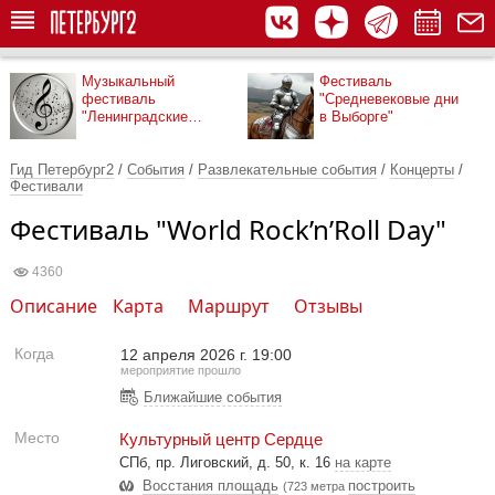
Музыкальный
Фестиваль
фестиваль
"Средневековые дни
"Ленинградские
в Выборге"
мосты"
Гид Петербург2
/
События
/
Развлекательные события
/
Концерты
/
Фестивали
Фестиваль "World Rock’n’Roll Day"
4360
Описание
Карта
Маршрут
Отзывы
Когда
12 апреля 2026 г. 19:00
мероприятие прошло
Ближайшие события
Место
Культурный центр Сердце
СПб, пр. Лиговский, д. 50, к. 16
на карте
Восстания площадь
построить
(723 метра