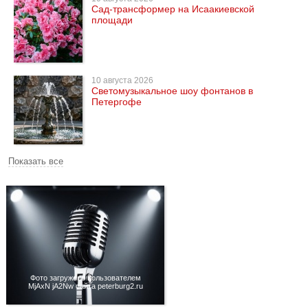
Сад-трансформер на Исаакиевской
площади
10 августа 2026
Светомузыкальное шоу фонтанов в
Петергофе
Показать все
Фото загружено пользователем
MjAxN jA2Nw сайта peterburg2.ru