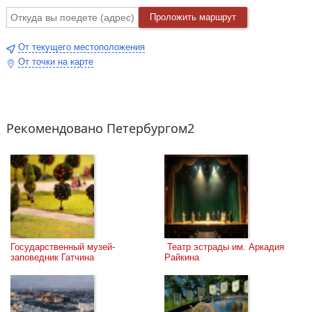
Проложить маршрут
От текущего местоположения
От точки на карте
Рекомендовано Петербургом2
Государственный музей-
 Театр эстрады им. Аркадия 
заповедник Гатчина
Райкина