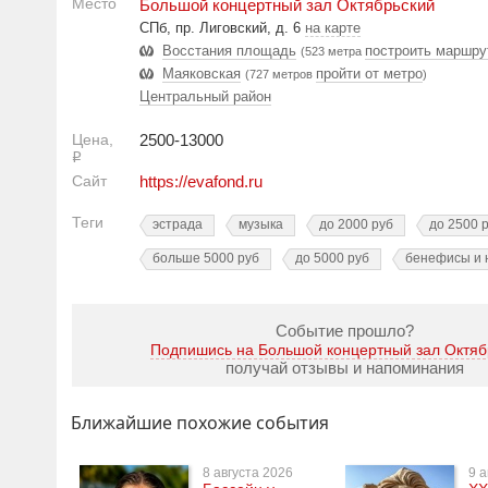
Место
Большой концертный зал Октябрьский
СПб, пр. Лиговский, д. 6
на карте
Восстания площадь
построить маршру
(523 метра
Маяковская
пройти от метро
(727 метров
)
Центральный район
Цена,
2500-13000
Р
Сайт
https://evafond.ru
Теги
эстрада
музыка
до 2000 руб
до 2500 
больше 5000 руб
до 5000 руб
бенефисы и 
Событие прошло?
Подпишись на Большой концертный зал Октяб
получай отзывы и напоминания
Ближайшие похожие события
8 августа 2026
9 а