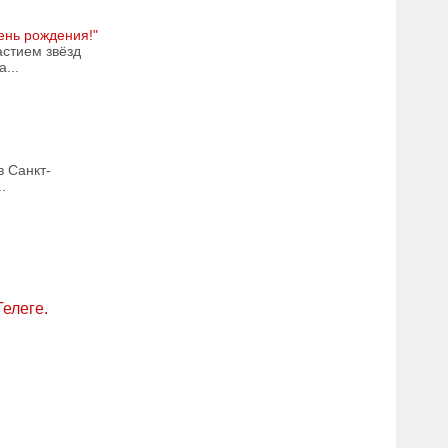
ень рождения!"
астием звёзд
...
в Санкт-
.
Телеге.