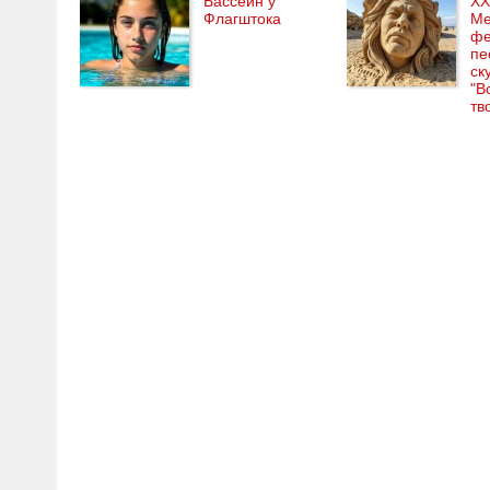
Бассейн у
XX
Флагштока
Ме
фе
пе
ск
"В
тв