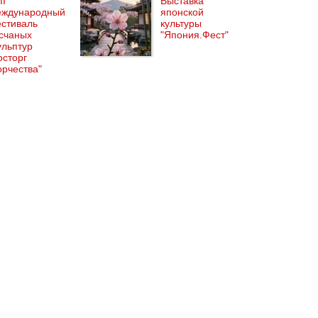
II
Выставка
ждународный
японской
стиваль
культуры
счаных
"Япония.Фест"
ульптур
осторг
орчества"