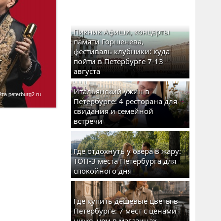
Пикник Афиши, концерты
памяти Горшенева,
фестиваль клубники: куда
пойти в Петербурге 7-13
августа
Итальянский ужин в
а peterburg2.ru
Петербурге: 4 ресторана для
свидания и семейной
встречи
Где отдохнуть у озера в жару:
ТОП-3 места Петербурга для
спокойного дня
Где купить дешевые цветы в
Петербурге: 7 мест с ценами
ниже, чем в магазинах