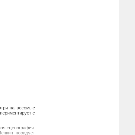
отря на весомые
спериментирует с
ная сценография.
Пенкин порадует