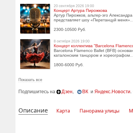
20 сентября
2026 19:00
Концерт Артура Пирожкова
Артур Пирожков, альтер-эго Александра
представляет шоу «Перетанцуй меня»..
2300-10500 Руб.
8 октября
2026 19:00
Концерт коллектива "Barcelona Flamenco
Barcelona Flamenco Ballet (BFB) основан
каталонским танцором и хореографом..
1800-6000 Руб.
Показать все
Подпишитесь на
Дзен
,
ВК
и
Яндекс.Новости
.
Описание
Карта
Панорама улицы
М