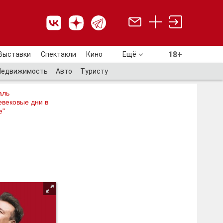
18+
Выставки
Спектакли
Кино
Ещё
18+
Недвижимость
Авто
Туристу
аль
евековые дни в
е"