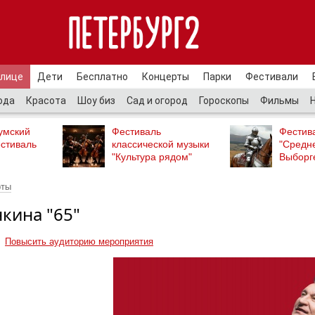
улице
Дети
Бесплатно
Концерты
Парки
Фестивали
ода
Красота
Шоу биз
Сад и огород
Гороскопы
Фильмы
умский
Фестиваль
Фестив
стиваль
классической музыки
"Средн
"Культура рядом"
Выборг
рты
кина "65"
Повысить аудиторию мероприятия