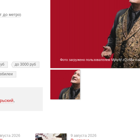
т до метро
)
Фото загружено пользователем MjAyM zQzMw сайт
руб
до 3000 руб
юбилеи
,
рьский
вгуста 2026
9 августа 2026