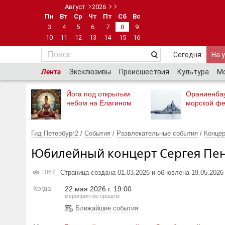
Август
2026
Пн
Вт
Ср
Чт
Пт
Сб
Вс
3
4
5
6
7
8
9
10
11
12
13
14
15
16
Сегодня
На 
Лента
Эксклюзивы
Происшествия
Культура
М
Йога под открытым
Ораниенба
небом на Елагином
морской фе
Гид Петербург2
/
События
/
Развлекательные события
/
Конце
Юбилейный концерт Сергея Пен
Страница создана 01.03.2026 и обновлена 19.05.2026
1067
Когда
22 мая 2026 г. 19:00
мероприятие прошло
Ближайшие события