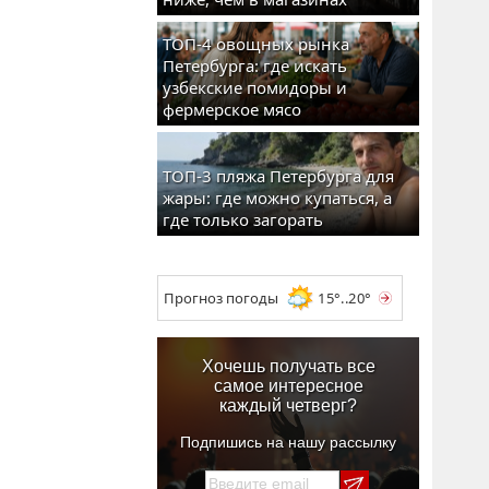
ТОП-4 овощных рынка
Петербурга: где искать
узбекские помидоры и
фермерское мясо
ТОП-3 пляжа Петербурга для
жары: где можно купаться, а
где только загорать
Прогноз погоды
15°..20°
Хочешь получать все
самое интересное
каждый четверг?
Подпишись на нашу рассылку