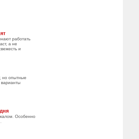
рят
инают работать
ст, а не
свежесть и
т, но опытные
е варианты
одня
ркалом. Особенно
.