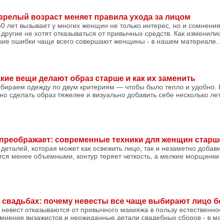
 зрелый возраст меняет правила ухода за лицом
0 лет вызывает у многих женщин не только интерес, но и сомнени
 другие не хотят отказываться от привычных средств. Как изменили
кие ошибки чаще всего совершают женщины - в нашем материале..
кие вещи делают образ старше и как их заменить
бираем одежду по двум критериям — чтобы было тепло и удобно. 
о сделать образ тяжелее и визуально добавить себе несколько лет.
 преображает: современные техники для женщин старш
деталей, которая может как освежить лицо, так и незаметно добави
ятся менее объемными, контур теряет четкость, а мелкие морщинк
свадьбах: почему невесты все чаще выбирают лицо б
 невест отказываются от привычного макияжа в пользу естественно
 мнение визажистов и неожиданные детали свадебных сборов - в м