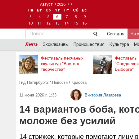
Август
2026
Пн
Вт
Ср
Чт
Пт
Сб
Вс
3
4
5
6
7
8
9
10
11
12
13
14
15
16
Сегодня
На 
Лента
Эксклюзивы
Происшествия
Культура
М
Фестиваль песчаных
Фестиваль
скульптур "Восторг
"Средневек
творчества"
Выборге"
Гид Петербург2
/
Новости
/
Красота
11 июня 2026 г. 1:33
Виктория Лазарева
14 вариантов боба, ко
моложе без усилий
14 стрижек, которые помогают лицу