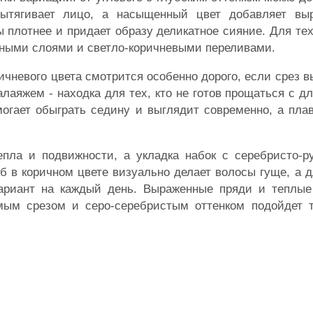
ытягивает лицо, а насыщенный цвет добавляет выр
 плотнее и придает образу деликатное сияние. Для тех
аными слоями и светло-коричневыми переливами.
ричневого цвета смотрится особенно дорого, если срез в
аяжем - находка для тех, кто не готов прощаться с дл
могает обыграть седину и выглядит современно, а пла
пла и подвижности, а укладка набок с серебристо-р
б в коричном цвете визуально делает волосы гуще, а 
ариант на каждый день. Выраженные пряди и теплые
ямым срезом и серо-серебристым оттенком подойдет т