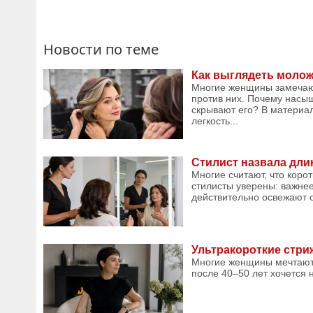
Новости по теме
Как выглядеть моложе
Многие женщины замечают
против них. Почему насыщ
скрывают его? В материал
легкость...
Стилист назвала дли
Многие считают, что коро
стилисты уверены: важне
действительно освежают о
Ультракороткие стри
Многие женщины мечтают 
после 40–50 лет хочется н