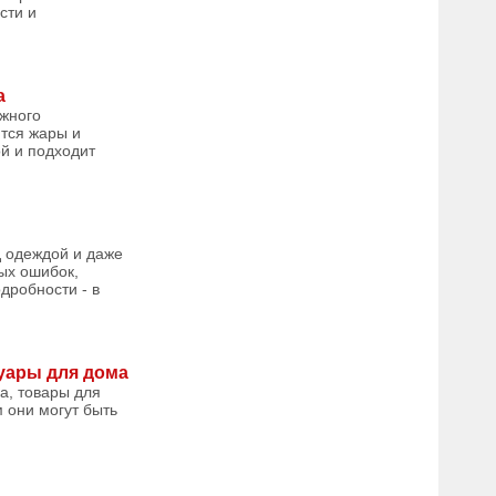
сти и
а
ожного
тся жары и
ой и подходит
д одеждой и даже
ых ошибок,
дробности - в
суары для дома
а, товары для
м они могут быть