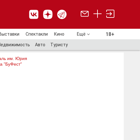
18+
Выставки
Спектакли
Кино
Ещё
18+
Недвижимость
Авто
Туристу
аль им. Юрия
а "БуФест"