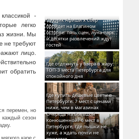
классикой -
Пикник Афиши x Сбер
торые легко
пройдет на Елагином
острове: пять сцен, луна-парк
аз жизни. Мы
и десятки развлечений ждут
е не требуют
гостей
ражают лицо.
йствительно
Где отдохнуть у озера в жару:
ТОП-3 места Петербурга для
оит обратить
спокойного дня
Где купить дешевые цветы в
Петербурге: 7 мест с ценами
ниже, чем в магазинах
ся перемен, но
Очередь на Большой
и каждый сезон
Конюшенной? 6 мест в
адку.
Петербурге, где пышки не
хуже, а ждать почти не
 мягкого каре с
придется