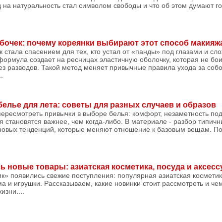
 на натуральность стал символом свободы и что об этом думают го
бочек: почему кореянки выбирают этот способ макияж
 стала спасением для тех, кто устал от «панды» под глазами и сл
ормула создает на ресницах эластичную оболочку, которая не бои
ез разводов. Такой метод меняет привычные правила ухода за соб
.
белье для лета: советы для разных случаев и образов
пересмотреть привычки в выборе белья: комфорт, незаметность по
становятся важнее, чем когда-либо. В материале - разбор типичн
овых тенденций, которые меняют отношение к базовым вещам. По
ь новые товары: азиатская косметика, посуда и аксес
к» появились свежие поступления: популярная азиатская косметик
ма и игрушки. Рассказываем, какие новинки стоит рассмотреть и че
изни....