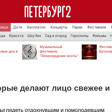
улице
Дети
Бесплатно
Концерты
Парки
Фестивали
ода
Красота
Шоу биз
Сад и огород
Гороскопы
Фильмы
Музыкальный
Фестив
овые дни в
фестиваль
Бутусов
"Ленинградские мосты"
торые делают лицо свежее и
 выглядеть отдохнувшим и помолодевшим