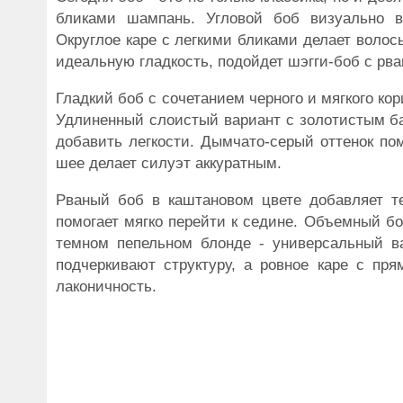
бликами шампань. Угловой боб визуально в
Округлое каре с легкими бликами делает волосы
идеальную гладкость, подойдет шэгги-боб с рв
Гладкий боб с сочетанием черного и мягкого ко
Удлиненный слоистый вариант с золотистым бал
добавить легкости. Дымчато-серый оттенок по
шее делает силуэт аккуратным.
Рваный боб в каштановом цвете добавляет те
помогает мягко перейти к седине. Объемный бо
темном пепельном блонде - универсальный в
подчеркивают структуру, а ровное каре с пр
лаконичность.