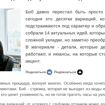
Боб давно перестал быть просто 
сегодня это десятки вариаций, ко
подстраиваются под характер и обр
собрали 14 актуальных идей, которы
сложной укладки, но заметно преоб
В материале - детали, которые де
работают, и нюансы, на которые ст
акцент.
Поделиться
Подписаться
ожных процедур, волнует многих. Особенно когда хочет
ментами. Боб - стрижка, которая не выходит из моды 
то ценит ухоженность, но не готов тратить часы на укл
тки вариаций: от углового с глубоким оттенком мокко до