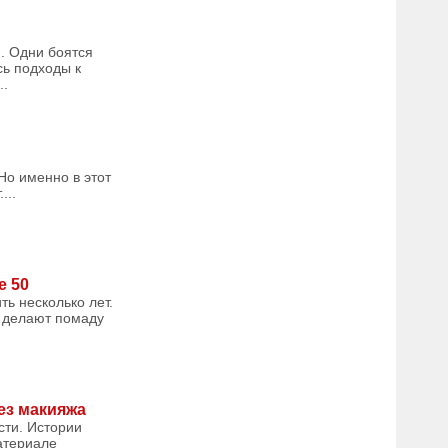
я. Одни боятся
сь подходы к
..
Но именно в этот
...
е 50
ть несколько лет.
и делают помаду
ез макияжа
сти. Истории
атериале