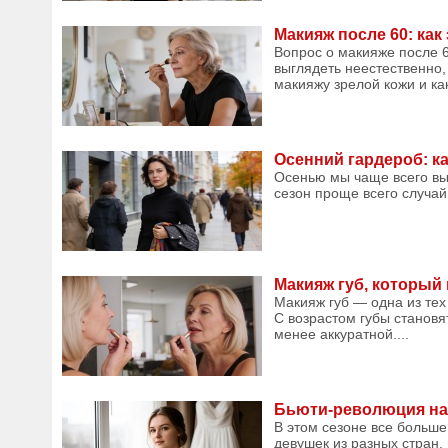
Макияж после 60: как
Вопрос о макияже после 6
выглядеть неестественно,
макияжу зрелой кожи и ка
Осенний гардероб: ка
Осенью мы чаще всего вы
сезон проще всего случайн
Макияж губ, который
Макияж губ — одна из тех 
С возрастом губы станов
менее аккуратной....
Бьюти-революция на 
В этом сезоне все больше
девушек из разных стран,