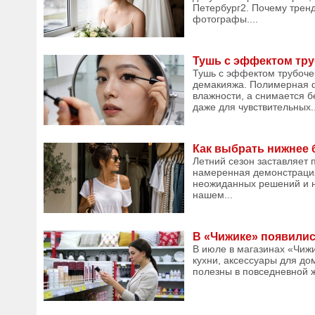
Петербург2. Почему тренд
фотографы....
Тушь с эффектом тру
Тушь с эффектом трубочек
демакияжа. Полимерная ф
влажности, а снимается б
даже для чувствительных..
Как выбрать нижнее 
Летний сезон заставляет 
намеренная демонстрация 
неожиданных решений и н
нашем...
В «Чижике» появилис
В июле в магазинах «Чижи
кухни, аксессуары для до
полезны в повседневной ж