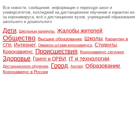
Все новости, сообщения, информация о переходе школ и
университетов, колледжей на дистанционное обучение и карантин из-
за коронавируса, всё о дистанционке вузов, учреждений образования
школьного и дошкольного
Дети
Жалобы жителей
,
,
,
Школьные каникулы
Общество
Школы
Высшее образование
Карантин в
,
,
,
Интернет
Студенты
СПб
,
,
,
,
Омикрон штамм коронавируса
Происшествия
Коронавирус
Коронавирус сегодня
,
,
,
Здоровье
IT и технологии
Грипп и ОРВИ
,
,
,
Город
Образование
,
,
,
,
Дистанционное обучение
Англия
Коронавирус в России