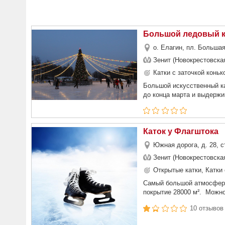
Большой ледовый ка
о. Елагин, пл. Больша
Зенит (Новокрестовска
Катки с заточкой коньк
Большой искусственный ка
до конца марта и выдержив
Каток у Флагштока
Южная дорога, д. 28, с
Зенит (Новокрестовска
Открытые катки, Катки 
Самый большой атмосферны
покрытие 28000 м². Можно
10 отзывов