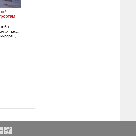
ной
урортам
чтобы
делах часа–
 курорты,