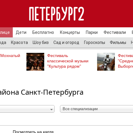
улице
Дети
Бесплатно
Концерты
Парки
Фестивали
ода
Красота
Шоу биз
Сад и огород
Гороскопы
Фильмы
"Мохнатый
Фестиваль
Фестив
классической музыки
"Средн
"Культура рядом"
Выборг
айона Санкт-Петербурга
Все специализации
Посмотреть на карте