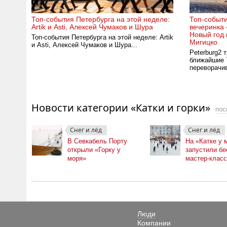
Топ-события Петербурга на этой неделе:
Топ-событи
Artik и Asti, Алексей Чумаков и Шура
вечеринка 
Новый год 
Топ-события Петербурга на этой неделе: Artik
Мигицко
и Asti, Алексей Чумаков и Шура...
Peterburg2 
ближайшие 
переворачив
Новости категории «Катки и горки»
пос
Снег и лёд
Снег и лёд
В Севкабель Порту
На «Катке у 
открыли «Горку у
запустили б
моря»
мастер-класс
катанию на к
Люди
Компании