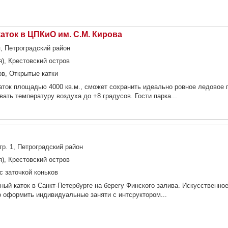
ток в ЦПКиО им. С.М. Кирова
я, Петроградский район
я), Крестовский остров
ов, Открытые катки
ток площадью 4000 кв.м., сможет сохранить идеально ровное ледовое 
ать температуру воздуха до +8 градусов. Гости парка...
тр. 1, Петроградский район
я), Крестовский остров
с заточкой коньков
й каток в Санкт-Петербурге на берегу Финского залива. Искусственно
 оформить индивидуальные заняти с интсруктором...