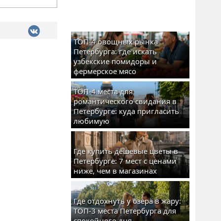
ТОП-4 овощных рынка
Петербурга: где искать
узбекские помидоры и
фермерское мясо
ТОП-4 места для
романтического свидания в
Петербурге: куда пригласить
любимую
Где купить дешевые цветы в
Петербурге: 7 мест с ценами
ниже, чем в магазинах
Где отдохнуть у озера в жару:
ТОП-3 места Петербурга для
спокойного дня