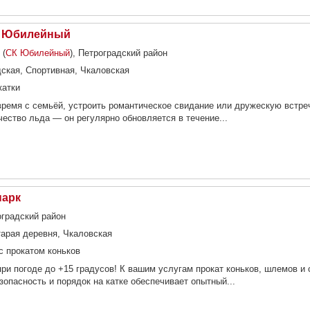
К Юбилейный
 (
СК Юбилейный
), Петроградский район
дская, Спортивная, Чкаловская
катки
время с семьёй, устроить романтическое свидание или дружескую встре
ество льда — он регулярно обновляется в течение...
парк
оградский район
тарая деревня, Чкаловская
с прокатом коньков
при погоде до +15 градусов! К вашим услугам прокат коньков, шлемов и
зопасность и порядок на катке обеспечивает опытный...