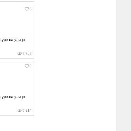
0
туре на улице.
8 758
0
туре на улице.
6 314