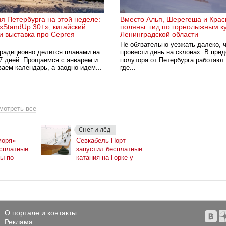
я Петербурга на этой неделе:
Вместо Альп, Шерегеша и Крас
«StandUp 30+», китайский
поляны: гид по горнолыжным к
и выставка про Сергея
Ленинградской области
Не обязательно уезжать далеко, 
традиционно делится планами на
провести день на склонах. В пре
7 дней. Прощаемся с январем и
полутора от Петербурга работают
аем календарь, а заодно идем...
где...
мотреть все
Снег и лёд
моря»
Севкабель Порт
есплатные
запустил бесплатные
ы по
катания на Горке у
оньках
моря
О портале и контакты
Реклама