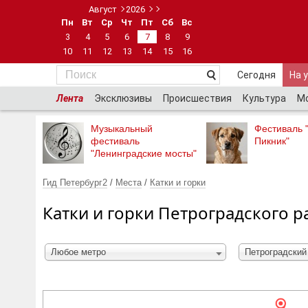
Август
2026
Пн
Вт
Ср
Чт
Пт
Сб
Вс
3
4
5
6
7
8
9
10
11
12
13
14
15
16
Сегодня
На 
Лента
Эксклюзивы
Происшествия
Культура
М
Музыкальный
Фестиваль 
фестиваль
Пикник"
"Ленинградские мосты"
Гид Петербург2
/
Места
/
Катки и горки
Катки и горки Петроградского р
Любое метро
Петроградский