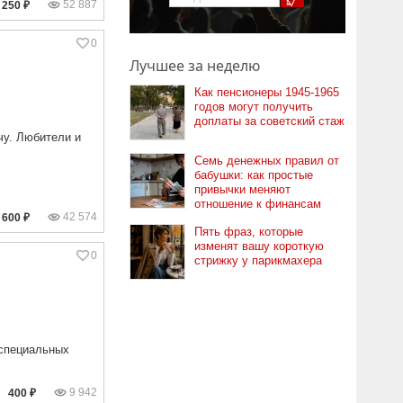
52 887
250 ₽
0
Лучшее за неделю
Как пенсионеры 1945-1965
годов могут получить
доплаты за советский стаж
чу. Любители и
Семь денежных правил от
бабушки: как простые
привычки меняют
отношение к финансам
42 574
600 ₽
Пять фраз, которые
изменят вашу короткую
0
стрижку у парикмахера
 специальных
9 942
400 ₽