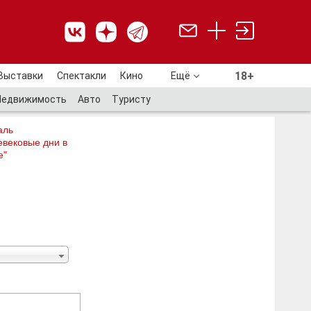
18+
Выставки
Спектакли
Кино
Ещё
18+
Недвижимость
Авто
Туристу
аль
евековые дни в
е"