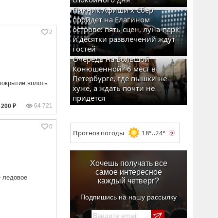
Пикник Афиши x Сбер
пройдет на Елагином
острове: пять сцен, луна-парк
2
и десятки развлечений ждут
гостей
Очередь на Большой
Конюшенной? 6 мест в
Петербурге, где пышки не
покрытие вплоть
хуже, а ждать почти не
придется
64 721
200 ₽
0
Прогноз погоды
18°..24°
Хочешь получать все
самое интересное
е ледовое
каждый четверг?
Подпишись на нашу рассылку