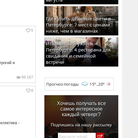
Где купить дешевые цветы в
Петербурге: 7 мест с ценами
ниже, чем в магазинах
5
Итальянский ужин в
Петербурге: 4 ресторана для
свидания и семейной
встречи
трогий и
99 167
Прогноз погоды
15°..20°
8
Хочешь получать все
самое интересное
каждый четверг?
клектика -
Подпишись на нашу рассылку