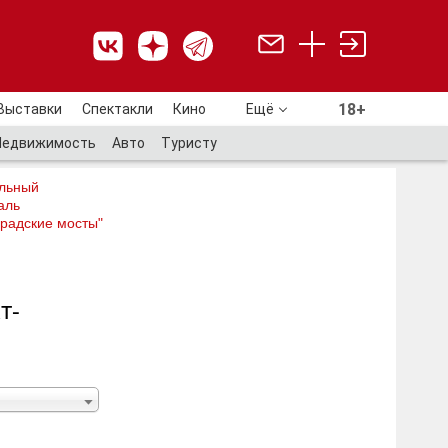
18+
Выставки
Спектакли
Кино
Ещё
18+
Недвижимость
Авто
Туристу
льный
аль
радские мосты"
т-