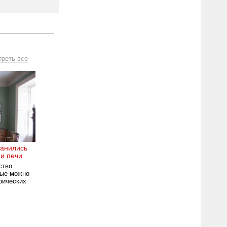
треть все
ранились
и печи
ство
рые можно
рических