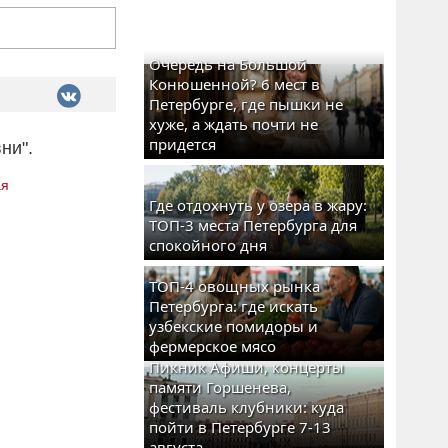
Очередь на Большой
Конюшенной? 6 мест в
Петербурге, где пышки не
хуже, а ждать почти не
придется
ни".
ая
Где отдохнуть у озера в жару:
ТОП-3 места Петербурга для
спокойного дня
ТОП-4 овощных рынка
Петербурга: где искать
узбекские помидоры и
фермерское мясо
Пикник Афиши, концерты
памяти Горшенева,
фестиваль клубники: куда
пойти в Петербурге 7-13
августа