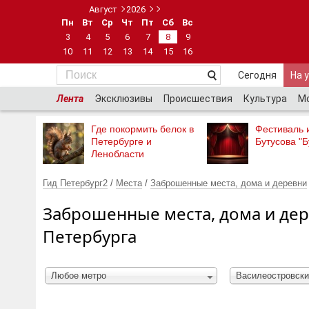
Август
2026
Пн
Вт
Ср
Чт
Пт
Сб
Вс
3
4
5
6
7
8
9
10
11
12
13
14
15
16
Сегодня
На 
Лента
Эксклюзивы
Происшествия
Культура
М
Где покормить белок в
Фестиваль 
Петербурге и
Бутусова "Б
Ленобласти
Гид Петербург2
/
Места
/
Заброшенные места, дома и деревни
Заброшенные места, дома и дер
Петербурга
Любое метро
Василеостровски