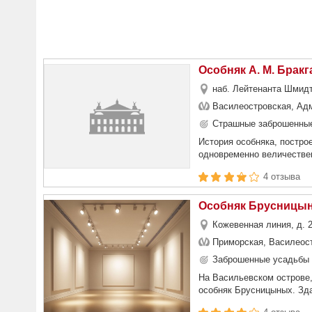
Особняк А. М. Бракг
наб. Лейтенанта Шмидт
Василеостровская, Ад
Страшные заброшенные
История особняка, постро
одновременно величествен
4 отзыва
Особняк Брусницы
Кожевенная линия, д. 
Приморская, Василеос
Заброшенные усадьбы 
На Васильевском острове,
особняк Брусницыных. Зда