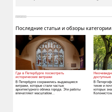
Последние статьи и обзоры категории
Где в Петербурге посмотреть
Неочевидн
исторические витражи
доступные 
В Петербурге сохранились выдающиеся
В Петергоф
витражи, которые стали частью
тихие и поч
архитектурного облика города. Эти работы
которых зна
впечатляют масштабом...
Колонистски