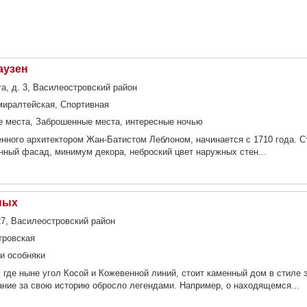
аузен
а, д. 3, Василеостровский район
миралтейская, Спортивная
 места, Заброшенные места, интересные ночью
енного архитектором Жан-Батистом Леблоном, начинается с 1710 года. С
ный фасад, минимум декора, неброский цвет наружных стен...
ных
27, Василеостровский район
тровская
и особняки
 где ныне угол Косой и Кожевенной линий, стоит каменный дом в стиле э
ние за свою историю обросло легендами. Например, о находящемся...