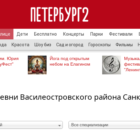
улице
Дети
Бесплатно
Концерты
Парки
Фестивали
ода
Красота
Шоу биз
Сад и огород
Гороскопы
Фильмы
им. Юрия
Йога под открытым
Музыка
уФест"
небом на Елагином
фестив
"Ленинг
евни Василеостровского района Санк
й
Все специализации