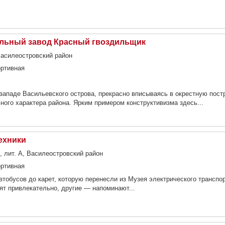
льный завод Красный гвоздильщик
 Василеостровский район
ортивная
западе Васильевского острова, прекрасно вписываясь в окрестную постр
ного характера района. Ярким примером конструктивизма здесь...
ехники
7, лит. А, Василеостровский район
ортивная
втобусов до карет, которую перенесли из Музея электрического транспо
т привлекательно, другие — напоминают...