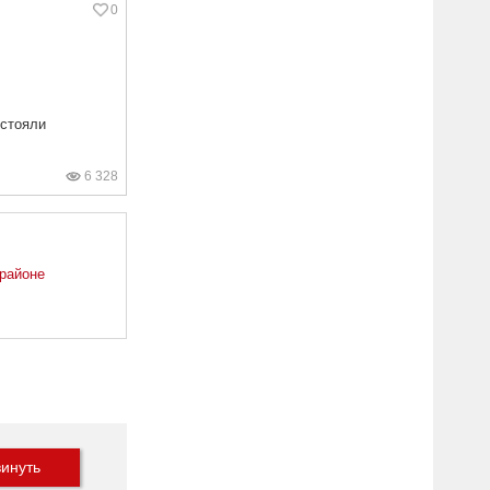
0
 стояли
6 328
 районе
инуть