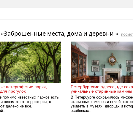
 «Заброшенные места, дома и деревни »
посмо
ые петергофские парки,
Петербургские адреса, где сох
для прогулок
уникальные старинные камины 
е помимо известных парков есть
В Петербурге сохранилось множе
ти незаметные территории, о
старинных каминов и печей, кото
ют далеко не все.
увидеть в музеях, дворцах и исто
й...
особняках...