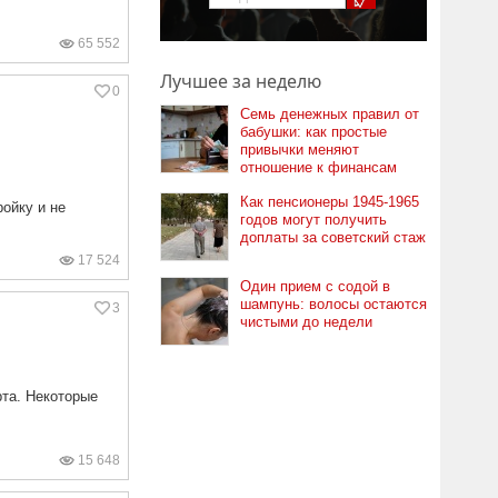
65 552
Лучшее за неделю
0
Семь денежных правил от
бабушки: как простые
привычки меняют
отношение к финансам
Как пенсионеры 1945-1965
ойку и не
годов могут получить
доплаты за советский стаж
17 524
Один прием с содой в
шампунь: волосы остаются
3
чистыми до недели
рта. Некоторые
15 648