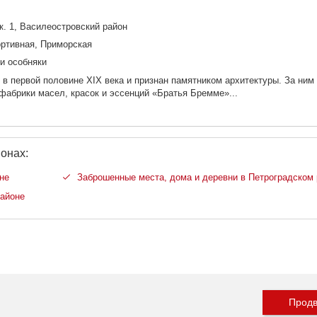
 к. 1, Василеостровский район
ортивная, Приморская
и особняки
в первой половине XIX века и признан памятником архитектуры. За ним
фабрики масел, красок и эссенций «Братья Бремме»...
онах:
не
Заброшенные места, дома и деревни в Петроградском
районе
Продв