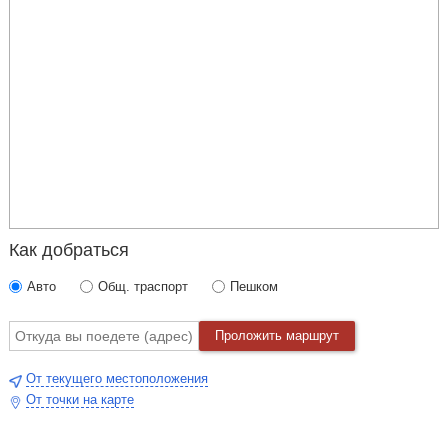
Как добраться
Авто
Общ. траспорт
Пешком
Проложить маршрут
От текущего местоположения
От точки на карте