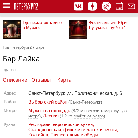
Где посмотреть кино
Фестиваль им. Юрия
в Мурино
Бутусова "БуФест"
Гид Петербург2
/
Бары
Бар Лайка
10688
Описание
Отзывы
Карта
Адрес
Санкт-Петербург, ул. Политехническая, д. 6
Район
Выборгский район
(Санкт-Петербург)
Метро
Мужества площадь
(872 м
построить маршрут до
,
Лесная
метро
)
(1.2 км
пройти от метро
)
Кухня
Рестораны европейской кухни
,
Скандинавская, финская и датская кухни
,
Коктейли
,
Бизнес ланчи и обеды