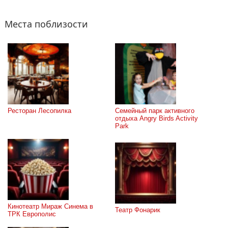
Места поблизости
Ресторан Лесопилка
Семейный парк активного 
отдыха Angry Birds Activity 
Park
Кинотеатр Мираж Синема в 
Театр Фонарик
ТРК Европолис