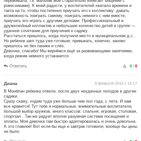
переживала, т.к. мальчик мой старательно избегает общения с
ровесниками). К моей радости, у воспитателей хватало времени и
такта на то, чтобы постепенно приучать его к коллективу: давать
возможность поиграть самому, поиграть немного с ним вместе,
приучать его играть с другими детками. Профессиональный и
дружелюбный коллектив и небольшое количество детей в группе —
удачное сочетание для приучения к садику.
Расстаться пришлось, когда получили место в муниципальном д.с..
Но ребенок шел туда уже готовым, привыкать, конечно, заново
пришлось но без паники и слёз.
Девочки, спасибо! Мы вернёмся ещё за развивающими занятиями,
когда режим немного устаканится
0
/
0
Ответить
Диана
9 февраля 2016 г. 16:17
В Монблан ребенка отвели, после двух неудачных походов в другие
садики.
Сразу скажу, ходим туда уже больше чем пол года, с лета. И нам
все нравится! Тут тебе и нормальные, внимательные воспитатели,
большой выбор кружков, много классов: спальня, игровая, столовая,
спортзал.. Так-же радует вполне разумная система посещения и
оплаты. Моя девочка там быстро адаптировалась и очень довольна.
А это главное! Вот есле-бы еще и завтрак готовили, вообще бы цены
не было