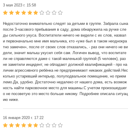
3 мая 2023 г. 15:58
Недостаточно внимательно следят за детьми в группе. Забрала сына
после 3-часового пребывания в саду, дома обнаружила на ручке сле
ды сильного укуса. Воспитатели ничего не видели с их слов, назвал
и первоначально мне имя мальчика, кто «уже был в таком неоднокра
тно замечен», после от своих слов отказались, - раз они ничего не ви
дели, значит малыш укусил себя сам. Логичен вывод, что воспитате
ли не справляются даже с такой маленькой группой (5 человек), раз
не заметили инцидент, не обладают должной квалификацией - про на
личии агрессивного ребёнка не предпринимают никаких действий.Нес
колько устаревший интерьер, полуподвальное помещение, но прием
лемо.Да, удобно. Достаточно недалеко от нашего дома, есть возмож
ность найти парковочное место для машины.С учетом произошедшег
о не посоветую это место больше никому. Подробнее описала ситуац
ию ниже.
16 января 2020 г. 17:22