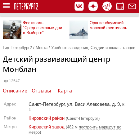
Фестиваль
Ораниенбаумский
"Средневековые дни
морской фестиваль
в Выборге"
Гид Петербург2
/
Места
/
Учебные заведения
,
Студии и школы танцев
Детский развивающий центр
Монблан
12547
Описание
Отзывы
Карта
Адрес
Санкт-Петербург, ул. Васи Алексеева, д. 9, к.
1
Район
Кировский район
(Санкт-Петербург)
Метро
Кировский завод
(482 м
построить маршрут до
метро
)