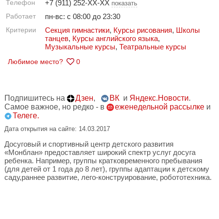
Телефон
+7 (911) 252-XX-XX
показать
Работает
пн-вс: с 08:00 до 23:30
Критерии
Секция гимнастики
,
Курсы рисования
,
Школы
танцев
,
Курсы английского языка
,
Музыкальные курсы
,
Театральные курсы
Любимое место?
0
Подпишитесь на
Дзен
,
ВК
и
Яндекс.Новости
.
Самое важное, но редко - в
еженедельной рассылке
и
Телеге.
Дата открытия на сайте: 14.03.2017
Досуговый и спортивный центр детского развития
«Монблан»
предоставляет широкий спектр услуг досуга
ребенка. Например, группы кратковременного пребывания
(для детей от 1 года до 8 лет), группы адаптации к детскому
саду,раннее развитие, лего-конструирование, робототехника.