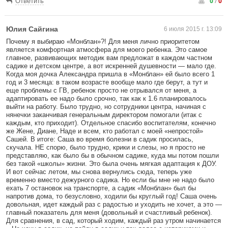
0
/
0
Ответить
Юлия Сайгина
6 июля 2015 г. 13:09
Почему я выбираю «Монблан»?! Для меня лично приоритетом
является комфортная атмосфера для моего ребенка. Это самое
главное, развивающих методик вам предложат в каждом частном
садике и детском центре, а вот искренней душевности — мало где.
Когда моя дочка Александра пришла в «Монблан» ей было всего 1
год и 3 месяца: в таком возрасте вообще мало где берут, а тут и
еще проблемы с ГВ, ребенок просто не отрывался от меня, а
адаптировать ее надо было срочно, так как к 1.6 планировалось
выйти на работу. Было трудно, но сотрудники центра, начиная с
нянечки заканчивая генеральным директором помогали (итак с
каждым, кто приходит). Отдельное спасибо воспитателям, конечно
же Жене, Диане, Наде и всем, кто работал с моей «непростой»
Сашей. В итоге: Саша во время болезни в садик просилась,
скучала. НЕ спорю, было трудно, крики и слезы, но я просто не
представляю, как было бы в обычном садике, куда мы потом пошли
без такой «школы» жизни. Это была очень мягкая адаптация к ДОУ.
И вот сейчас летом, мы снова вернулись сюда, теперь уже
временно вместо дежурного садика. Но если бы мне не надо было
ехать 7 остановок на транспорте, а садик «Монблан» был бы
напротив дома, то безусловно, ходили бы круглый год! Саша очень
довольная, идет каждый раз с радостью и уходить не хочет, а это —
главный показатель для меня (довольный и счастливый ребенок).
Для сравнения, в сад, который ходим, каждый раз утром начинается