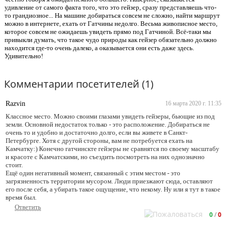
удивление от самого факта того, что это гейзер, сразу представляешь что-
то грандиозное... На машине добираться совсем не сложно, найти маршрут
можно в интернете, ехать от Гатчины недолго. Весьма живописное место,
которое совсем не ожидаешь увидеть прямо под Гатчиной. Всё-таки мы
привыкли думать, что такое чудо природы как гейзер обязательно должно
находится где-то очень далеко, а оказывается они есть даже здесь.
Удивительно!
Комментарии посетителей (1)
Razvin
16 марта 2020 г. 11:35
Классное место. Можно своими глазами увидеть гейзеры, бьющие из под
земли. Основной недостаток только - это расположение. Добираться не
очень то и удобно и достаточно долго, если вы живете в Санкт-
Петербурге. Хотя с другой стороны, вам не потребуется ехать на
Камчатку:) Конечно гатчинскте гейзеры не сравнятся по своему масштабу
и красоте с Камчатскими, но съездить посмотреть на них однозначно
стоит.
Ещё один негативный момент, связанный с этим местом - это
загрязненность территории мусором. Люди приезжают сюда, оставляют
его после себя, а убирать такое ощущение, что некому. Ну или я тут в такое
время был.
Ответить
0
/
0