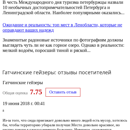
В честь Международного дня туризма петербуржцы назвали
10 необычных достопримечательностей Петербурга и
Ленинградской области. Наиболее популярными оказались...
Ожидание и реальность: топ мест в Ленобласти, которые не
оправдают ваших надежд
Знаменитые радоновые источники по фотографиям должны
выглядеть чуть ли не как горное озеро. Однако в реальности:
мелкий водоём, поросший тиной и ряской...
Гатчинские гейзеры: отзывы посетителей
Гатчинские гейзеры
7.75
Оставить отзыв
Общая оценка
19 июня 2018 г. 00:41
8
Из-за того, что сюда приезжает довольно много людей есть мусор, хотелось
бы, чтобы территорию убирали получше.Место довольно красивое, но
честно говоря я ожидал немного большего. Наверное, сказывается