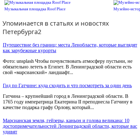
Музыкальная площадка Roof Place
Музейно-истор
Упоминается в статьях и новостях
Петербурга2
Путешествие без границ: места Ленобласти, которые выглядят
как зарубежные курорты
Фото: unsplash Чтобы почувствовать атмосферу пустыни, не
обязательно лететь в Египет. В Ленинградской области есть
свой «марсианский» ландшафт...
Гид по Гатчине: куда сходить и что посмотреть за один день
Гатчина – крупнейший город в Ленинградской области. В
1765 году императрица Екатерина II преподнесла Гатчину в
качестве подарка графу Орлову, который...
Марсианская земля, гейзеры, каньон и голова великана: 10
достопримечательностей Ленинградской области, которые вас
удивят