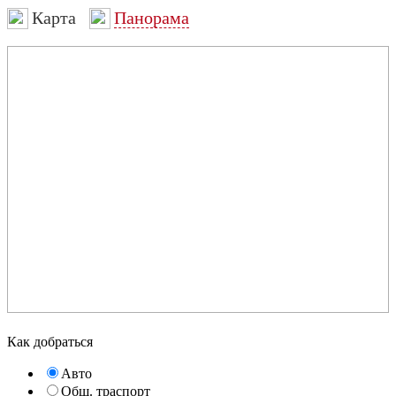
Карта
Панорама
Как добраться
Авто
Общ. траспорт