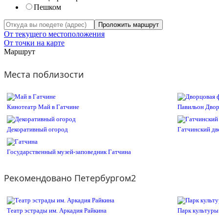
Пешком
Проложить маршрут
От текущего местоположения
От точки на карте
Маршрут
Места поблизости
Кинотеатр Май в Гатчине
Павильон Двор
Декоративный огород
Гатчинский дв
Государственный музей-заповедник Гатчина
Рекомендовано Петербургом2
Театр эстрады им. Аркадия Райкина
Парк культуры