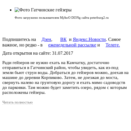
Фото загружено пользователем MjAwO DI3Ng сайта peterburg2.ru
Подпишитесь на
Дзен
,
ВК
и
Яндекс.Новости
. Самое
важное, но редко - в
еженедельной рассылке
и
Телеге.
Дата открытия на сайте: 31.07.2017
Ради гейзеров не нужно ехать на Камчатку, достаточно
отправиться в Гатчинский район, чтобы увидеть, как из-под
земли бьют струи воды. Добраться до гейзеров можно, доехав на
машине до деревни Корпиково. Затем, не доезжая до моста,
свернуть налево на грунтовую дорогу и ехать мимо садоводств
до парковки. Там можно будет заметить озеро, рядом с которым
расположены гейзеры.
Читать полностью