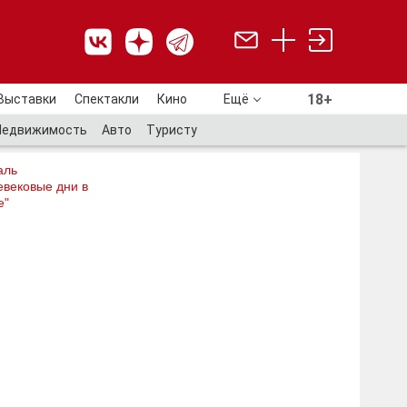
18+
Выставки
Спектакли
Кино
Ещё
18+
Недвижимость
Авто
Туристу
аль
евековые дни в
е"