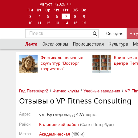
Август
2026
Пн
Вт
Ср
Чт
Пт
Сб
Вс
3
4
5
6
7
8
9
10
11
12
13
14
15
16
Сегодня
На 
Лента
Эксклюзивы
Происшествия
Культура
М
Фестиваль песчаных
Книжные ал
скульптур "Восторг
центре Пет
творчества"
Гид Петербург2
Фитнес клубы
Учебные заведения
VP Fit
Отзывы о VP Fitness Consulting
Адрес
ул. Бутлерова, д 42А
карта
Район
Калининский район
(Санкт-Петербург)
Метро
Академическая
(486 м)