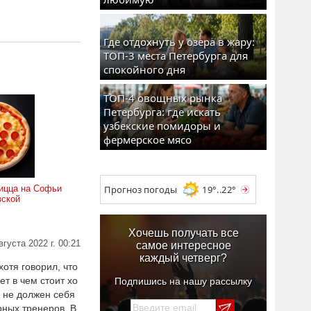
Где отдохнуть у озера в жару:
ТОП-3 места Петербурга для
спокойного дня
ТОП-4 овощных рынка
Петербурга: где искать
узбекские помидоры и
фермерское мясо
ицца на Софьи
Прогноз погоды
19°..22°
вской
Хочешь получать все
вгуста 2022 г. 00:21
самое интересное
каждый четверг?
отя говорил, что
т в чем стоит хо
Подпишись на нашу рассылку
р не должен себя
рных тренеров. В