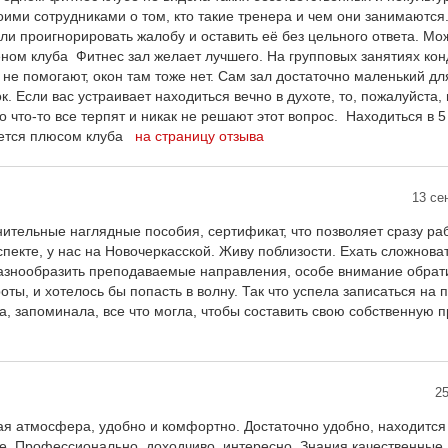
ими сотрудниками о том, кто такие тренера и чем они занимаются
ли проигнорировать жалобу и оставить её без цельного ответа. Мо
ном клуба Фитнес зал желает лучшего. На групповых занятиях ко
 не помогают, окон там тоже нет. Сам зал достаточно маленький дл
. Если вас устраивает находиться вечно в духоте, то, пожалуйста, 
 что-то все терпят и никак не решают этот вопрос. Находиться в 5
яется плюсом клуба
на страницу отзыва
13 се
ительные наглядные пособия, сертификат, что позволяет сразу раб
кте, у нас на Новочеркасской. Живу поблизости. Ехать сложноват
разнообразить преподаваемые направления, особе внимание обрат
оты, и хотелось бы попасть в волну. Так что успела записаться на
а, запоминала, все что могла, чтобы составить свою собственную
25
тая атмосфера, удобно и комфортно. Достаточно удобно, находится
е. Профессионально, доходчиво, интересно. Знания качественные,