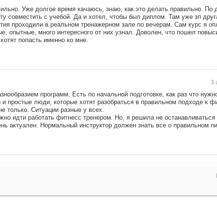
ильно. Уже долгое время качаюсь, знаю, как это делать правильно. По 
ту совместить с учебой. Да и хотел, чтобы был диплом. Там уже зп друг
тия проходили в реальном тренажерном зале по вечерам. Сам курс я оп
е, опытные, много интересного от них узнал. Доволен, что пошел повыс
хотят попасть именно ко мне.
3 
знообразием программ. Есть по начальной подготовке, как раз что нужн
 и простые люди, которые хотят разобраться в правильном подходе к фи
не только. Ситуации разные у всех.
жно идти работать фитнесс тренером. Но, я решила не останавливаться
ень актуален. Нормальный инструктор должен знать все о правильном пи