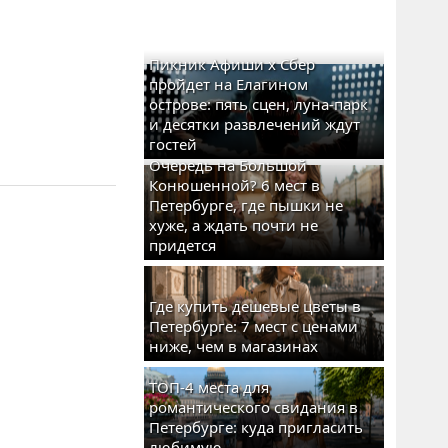
Пикник Афиши x Сбер
пройдет на Елагином
острове: пять сцен, луна-парк
и десятки развлечений ждут
гостей
Очередь на Большой
Конюшенной? 6 мест в
Петербурге, где пышки не
хуже, а ждать почти не
придется
Где купить дешевые цветы в
Петербурге: 7 мест с ценами
ниже, чем в магазинах
ТОП-4 места для
романтического свидания в
Петербурге: куда пригласить
любимую