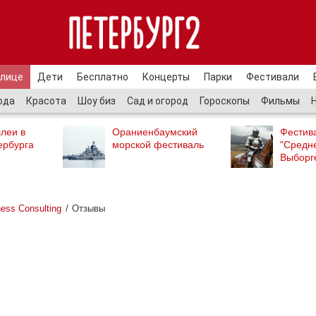
улице
Дети
Бесплатно
Концерты
Парки
Фестивали
ода
Красота
Шоу биз
Сад и огород
Гороскопы
Фильмы
леи в
Ораниенбаумский
Фестив
ербурга
морской фестиваль
"Средн
Выборг
ness Consulting
Отзывы