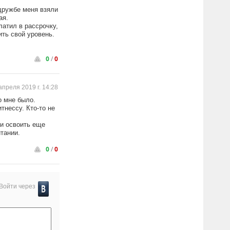
дружбе меня взяли
ая.
латил в рассрочку,
ить свой уровень.
0
/
0
апреля 2019 г. 14:28
о мне было.
тнессу. Кто-то не
 и освоить еще
тании.
0
/
0
Войти через