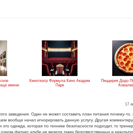
гское
Кинотеатр Формула Кино Академ
Пиццерия Додо П
ище имени
Парк
Ковале
17 а
го заведения. Один не может составить план питания почему-то, х
йшем вообще начал игнорировать данную услугу. Другая комментируе
ли это одежда, которая по технике безопасности подходит, то трене
в одном фитнес клубе не видела таких безответственных и некульту