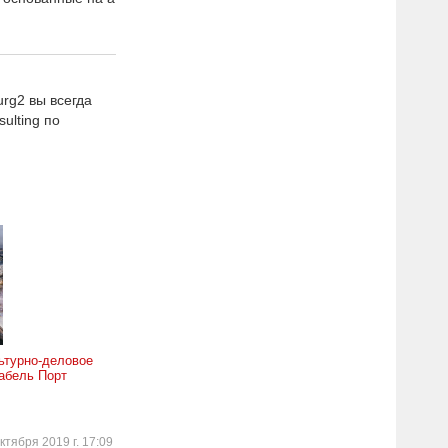
rg2 вы всегда
ulting по
ьтурно-деловое
абель Порт
ктября 2019 г. 17:09