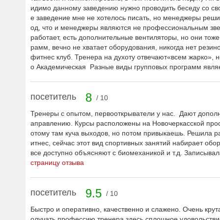
идимо данному заведению нужно проводить беседу со сво
е заведение мне не хотелось писать, но менеджеры реши
од, что и менеджеры являются не профессиональным зве
работает, есть дополнительные вентиляторы, но они тоже
рамм, вечно не хватает оборудования, никогда нет резинок
фитнес клуб. Тренера на духоту отвечают«всем жарко», но
о Академическая Разные виды групповых программ явл
8
посетитель
/ 10
Тренеры с опытом, первооткрыватели у нас. Дают дополн
аправлению. Курсы расположены на Новочеркасской проспе
отому там куча выходов, но потом привыкаешь. Решила 
итнес, сейчас этот вид спортивных занятий набирает обор
все доступно объясняют с биомеханикой и т.д. Записывал
страницу отзыва
9.5
посетитель
/ 10
Быстро и оперативно, качественно и слажено. Очень кру
олучать профессию тренера здесь сплошное удовольстви