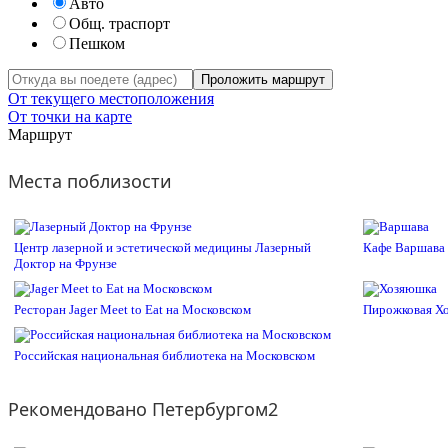
Авто
Общ. траспорт
Пешком
Проложить маршрут
От текущего местоположения
От точки на карте
Маршрут
Места поблизости
Центр лазерной и эстетической медицины Лазерный
Кафе Варшава
Доктор на Фрунзе
Ресторан Jager Meet to Eat на Московском
Пирожковая Х
Российская национальная библиотека на Московском
Рекомендовано Петербургом2