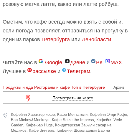
розовую матча латте, какао или латте ройбуш.
Ометим, что кофе всегда можно взять с собой и,
если погода позволяет, отправиться на прогулку в
один из парков
Петербурга
или
Ленобласти.
Читайте нас в
Google
,
Дзене
и
ВК
.
MAX
.
Лучшее в
рассылке
и
Телеграм
.
Продукты и еда
Рестораны и кафе
Топ в Петербурге
Архив
Посмотреть на карте
Кофейня Характер кофе
,
Кафе Мечтатели
,
Кофейня Энди Кофе
,
Бар Miсkey&Monkeys
,
Кафе Seize the Impress
,
Кофейня Verle
Garden
,
Кафе-бар Hugs
,
Кондитерская Забыли сахар на
Медиков
,
Кафе Зингеръ
,
Кофейня Шоколадный Бар на