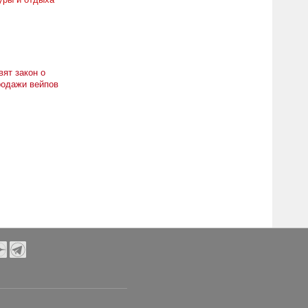
вят закон о
родажи вейпов