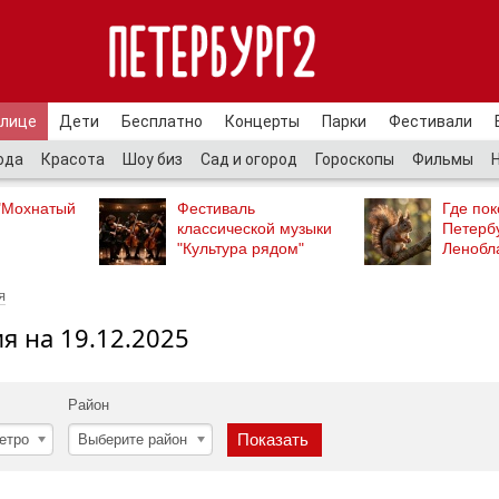
улице
Дети
Бесплатно
Концерты
Парки
Фестивали
ода
Красота
Шоу биз
Сад и огород
Гороскопы
Фильмы
"Мохнатый
Фестиваль
Где пок
классической музыки
Петербу
"Культура рядом"
Ленобл
я
я на 19.12.2025
Район
етро
Выберите район