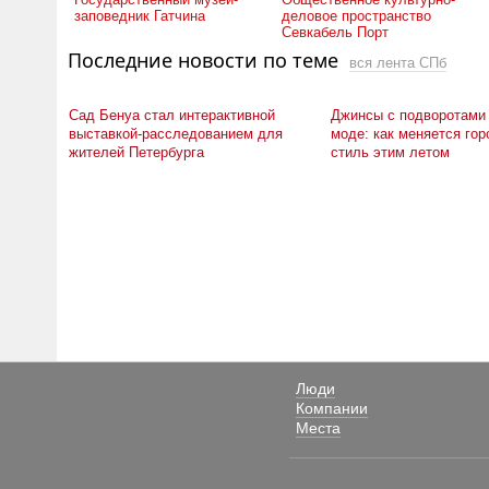
заповедник Гатчина
деловое пространство
Севкабель Порт
Последние новости по теме
вся лента СПб
Сад Бенуа стал интерактивной
Джинсы с подворотами 
выставкой-расследованием для
моде: как меняется гор
жителей Петербурга
стиль этим летом
Люди
Компании
Места