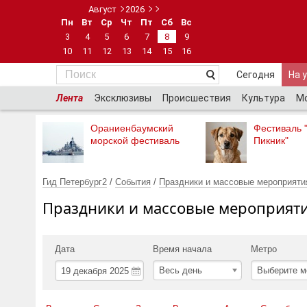
Август
2026
Пн
Вт
Ср
Чт
Пт
Сб
Вс
3
4
5
6
7
8
9
10
11
12
13
14
15
16
Сегодня
На 
Лента
Эксклюзивы
Происшествия
Культура
М
Ораниенбаумский
Фестиваль 
морской фестиваль
Пикник"
Гид Петербург2
/
События
/
Праздники и массовые мероприяти
Праздники и массовые мероприяти
Дата
Время начала
Метро
Весь день
Выберите м