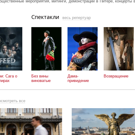
щественные мероприятия, митинги, демонстрации в Питере, концерты в
Спектакли
весь репертуар
и: Сага о
Без вины
Дама-
Возвращение
пирах
виноватые
привидение
осмотреть все