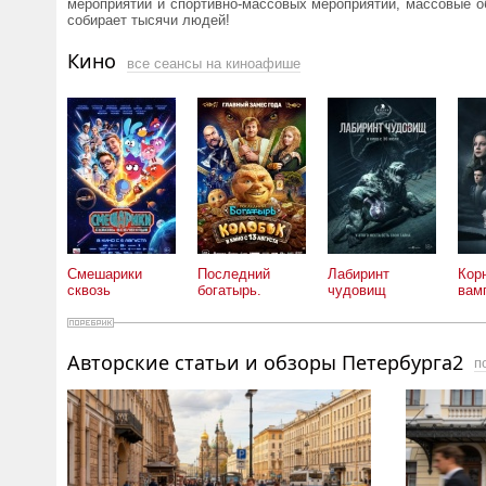
мероприятий и спортивно-массовых мероприятий, массовые об
собирает тысячи людей!
Кино
все сеансы на киноафише
Смешарики
Последний
Лабиринт
Корн
сквозь
богатырь.
чудовищ
вам
вселенные
Колобок
Авторские статьи и обзоры Петербурга2
п