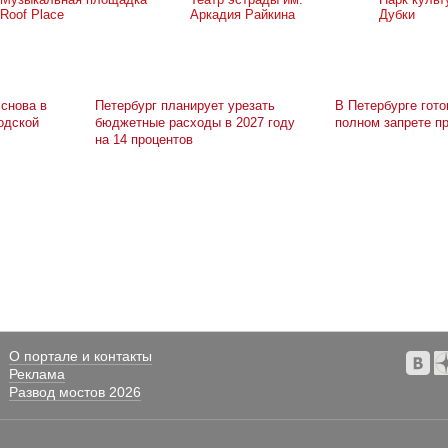
Roof Place
Аркадия Райкина
Дубки
снова в
Петербург планирует урезать
В Петербурге гото
одской
бюджетные расходы в 2027 году
полном запрете п
на 14 процентов
О портале и контакты
Реклама
Развод мостов 2026