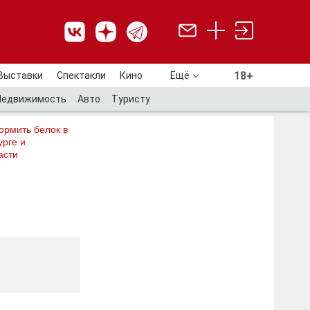
18+
Выставки
Спектакли
Кино
Ещё
18+
Недвижимость
Авто
Туристу
ормить белок в
рге и
асти