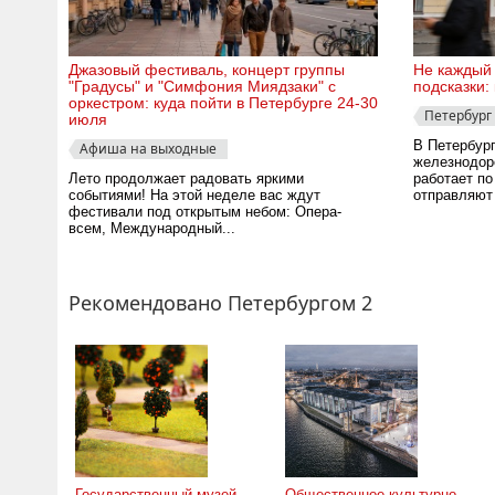
Джазовый фестиваль, концерт группы
Не каждый 
"Градусы" и "Симфония Миядзаки" с
подсказки: 
оркестром: куда пойти в Петербурге 24-30
Петербург
июля
В Петербург
Афиша на выходные
железнодор
Лето продолжает радовать яркими
работает п
событиями! На этой неделе вас ждут
отправляют 
фестивали под открытым небом: Опера-
всем, Международный...
Рекомендовано Петербургом 2
Государственный музей-
Общественное культурно-