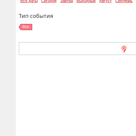
Все даты
Сегодня
Завтра
Выходные
Август
Сентябрь
Тип события
Все