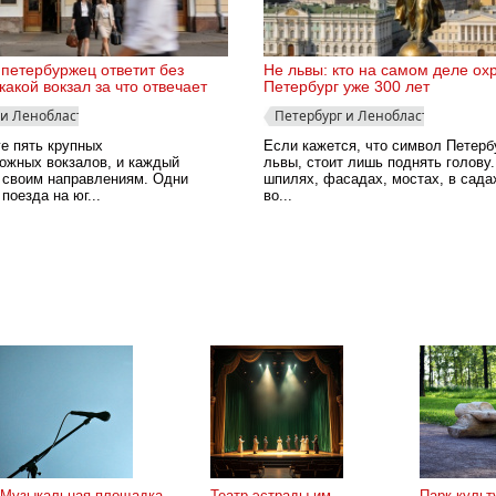
петербуржец ответит без
Не львы: кто на самом деле ох
какой вокзал за что отвечает
Петербург уже 300 лет
 и Ленобласть
Петербург и Ленобласть
е пять крупных
Если кажется, что символ Петерб
ожных вокзалов, и каждый
львы, стоит лишь поднять голову.
о своим направлениям. Одни
шпилях, фасадах, мостах, в сада
поезда на юг...
во...
Музыкальная площадка
Театр эстрады им.
Парк культ