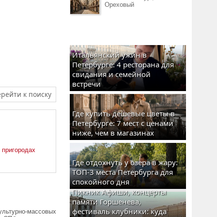
Ореховый
Итальянский ужин в
Петербурге: 4 ресторана для
свидания и семейной
встречи
рейти к поиску
Где купить дешевые цветы в
Петербурге: 7 мест с ценами
ниже, чем в магазинах
 пригородах
Где отдохнуть у озера в жару:
ТОП-3 места Петербурга для
спокойного дня
Пикник Афиши, концерты
памяти Горшенева,
фестиваль клубники: куда
ультурно-массовых