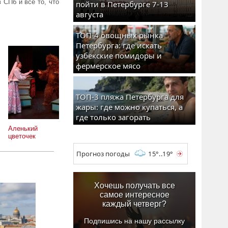
 СПб и все то, что
пойти в Петербурге 7-13
августа
ТОП-4 овощных рынка
Петербурга: где искать
узбекские помидоры и
фермерское мясо
ТОП-3 пляжа Петербурга для
жары: где можно купаться, а
где только загорать
Аленький
цветочек
Прогноз погоды
15°..19°
Хочешь получать все
самое интересное
каждый четверг?
Подпишись на нашу рассылку