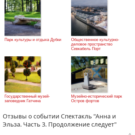
Парк культуры и отдыха Дубки
Общественное культурно-
деловое пространство 
Севкабель Порт
Государственный музей-
Музейно-исторический парк 
заповедник Гатчина
Остров фортов
Отзывы о событии Спектакль "Анна и
Эльза. Часть 3. Продолжение следует"