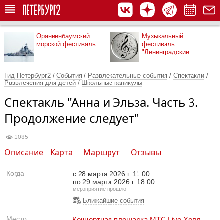
Ораниенбаумский
Музыкальный
морской фестиваль
фестиваль
"Ленинградские
мосты"
Гид Петербург2
/
События
/
Развлекательные события
/
Спектакли
/
Развлечения для детей
/
Школьные каникулы
Спектакль "Анна и Эльза. Часть 3.
Продолжение следует"
1085
Описание
Карта
Маршрут
Отзывы
Когда
с 28 марта 2026 г. 11:00
по 29 марта 2026 г. 18:00
мероприятие прошло
Ближайшие события
Место
Концертная площадка МТС Live Холл