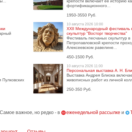
...
крепости включает её историю ка
фортификационного...
1950-3550 Руб.
10 августа
2026 10:00
ыки
XXII Международный фестиваль 
дарный
скульптур "Восторг творчества"
Фестиваль песчаных скульптур в
Петропавловской крепости прохо
Алексеевском равелине...
450-1500 Руб.
10 августа
2026 11:00
,
Персональная выставка А. Н. Бл
Выставка Андрея Блиока включае
и Пулковских
живописных работ из личной колл
250-350 Руб.
 Самое важное, но редко - в
еженедельной рассылке
и
аршрут
Отзывы