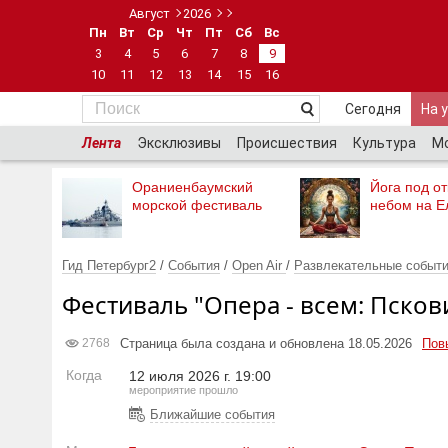
Август
2026
Пн
Вт
Ср
Чт
Пт
Сб
Вс
3
4
5
6
7
8
9
10
11
12
13
14
15
16
Сегодня
На 
Лента
Эксклюзивы
Происшествия
Культура
М
Ораниенбаумский
Йога под о
морской фестиваль
небом на Е
Гид Петербург2
/
События
/
Оpen Air
/
Развлекательные событ
Фестиваль "Опера - всем: Псков
Страница была создана и обновлена 18.05.2026
Пов
2768
Когда
12 июля 2026 г. 19:00
мероприятие прошло
Ближайшие события