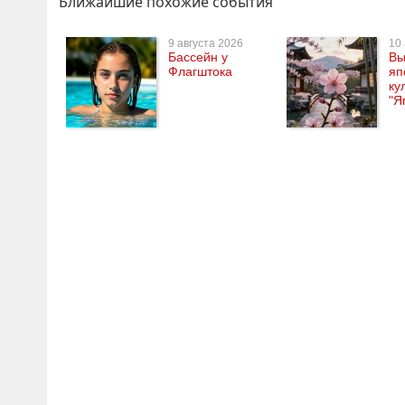
Ближайшие похожие события
9 августа 2026
10 
Бассейн у
Вы
Флагштока
яп
ку
"Я