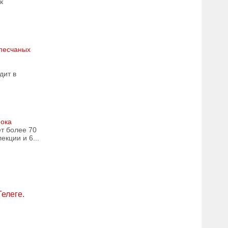
к
песчаных
дит в
иока
т более 70
екции и 6...
Телеге.