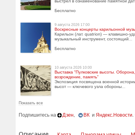
выстрел в ознаменование памятной даты
Бесплатно
9 августа
2026 17:00
Воскресные концерты карильонной муз
Карильон (лат. quatrion) — клавишно-у
музыкальный инструмент, состоящий...
Бесплатно
10 августа
2026 10:00
Выставка "Пулковские высоты. Оборона
возрождение, память"
Экспозиция посвящена военной истори
высот — ключевого узла обороны...
Показать все
Подпишитесь на
Дзен
,
ВК
и
Яндекс.Новости
.
Описание
Карта
Панорама улицы
М