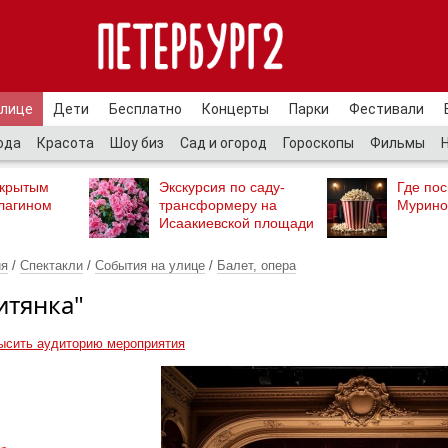
улице
Дети
Бесплатно
Концерты
Парки
Фестивали
ода
Красота
Шоу биз
Сад и огород
Гороскопы
Фильмы
ткрытым
Экскурсия по саду-
Где пос
лагином
трансформеру на
Мурино
Исаакиевской площади
ия
/
Спектакли
/
События на улице
/
Балет, опера
итянка"
ысить аудиторию мероприятия