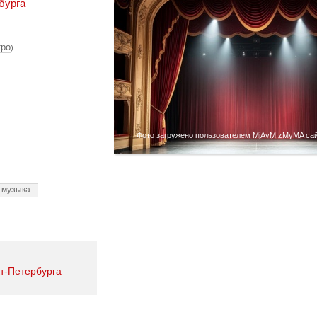
бурга
тро
)
Фото загружено пользователем MjAyM zMyMA сайт
 музыка
т-Петербурга