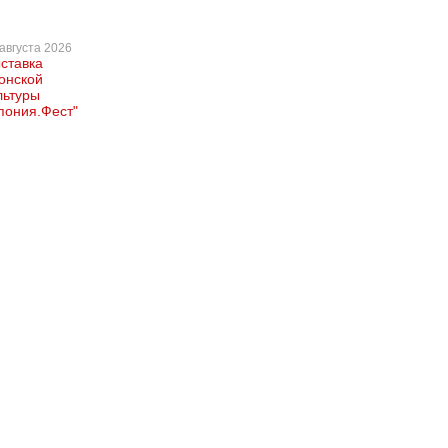
августа 2026
ставка
онской
льтуры
пония.Фест"