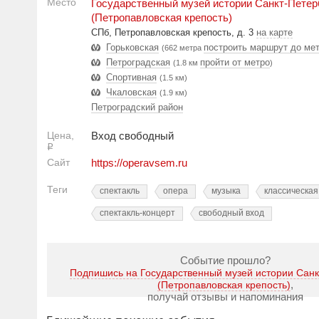
Место
Государственный музей истории Санкт-Петер
(Петропавловская крепость)
СПб, Петропавловская крепость, д. 3
на карте
Горьковская
построить маршрут до ме
(662 метра
Петроградская
пройти от метро
(1.8 км
)
Спортивная
(1.5 км)
Чкаловская
(1.9 км)
Петроградский район
Цена,
Вход свободный
Р
Сайт
https://operavsem.ru
Теги
спектакль
опера
музыка
классическая
спектакль-концерт
свободный вход
Событие прошло?
Подпишись на Государственный музей истории Санк
,
(Петропавловская крепость)
получай отзывы и напоминания