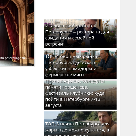
Итальянский ужин в
Петербурге: 4 ресторана для
свидания и семейной
встречи
ТОП-4 овощных рынка
а peterburg2.ru
Петербурга: где искать
узбекские помидоры и
фермерское мясо
Пикник Афиши, концерты
памяти Горшенева,
фестиваль клубники: куда
пойти в Петербурге 7-13
августа
ТОП-3 пляжа Петербурга для
жары: где можно купаться, а
где только загорать