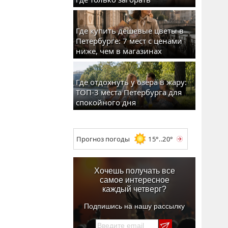
Где купить дешевые цветы в
Петербурге: 7 мест с ценами
ниже, чем в магазинах
Где отдохнуть у озера в жару:
ТОП-3 места Петербурга для
спокойного дня
Прогноз погоды
15°..20°
Хочешь получать все
самое интересное
каждый четверг?
Подпишись на нашу рассылку