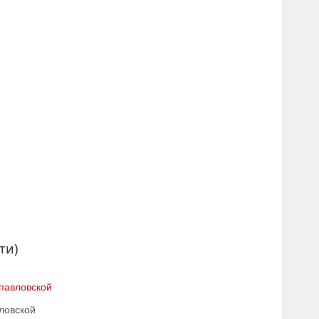
ти)
павловской
ловской