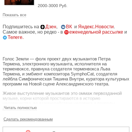
2000-3000 Руб.
Показать все
Подпишитесь на
Дзен
,
ВК
и
Яндекс.Новости
.
Самое важное, но редко - в
еженедельной рассылке
и
Телеге.
Голос Земли — фолк проект двух музыкантов Петра
Термена, электронного музыканта, исполнителя на
терменвоксе, правнука создателя терменвокса Льва
Термена, и эмбиент композитора SymphoCat, создателя
лейбла Симфоническая Тишина Внутри, куратора культурных
программ на Новой сцене Александринского театра.
Живое выступление музыкантов это оммаж первозданной
музыке, корни которой простираются в историю
человечества, во взаимодействие человека и природы.
.Читать полностью
Основа выступления — песни народов мира, приобретающие
новое звучание. Электромагнитные потоки и полевые записи,
Сделать рекомендованным
собранные из разных уголков нашей планеты, объединяются,
чтобы создать уникальную звуковую медитацию,