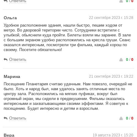
0
/
0
Ответить
Ольга
22 сентября 2023 г. 15:28
Удобное расположение здания, нашли быстро, пешим ходом от
метро. Во дворовой територии чисто. Сотрудники встретили с
улыбкой, обьяснили куда пройти. Билеты взяли мы заранее. В зале
с большим экраном удобно расположились на кресла груши. Сеанс
оказался интересным, посмотрели три фильма, каждый хорош по
своему. Посетите обязательно!
0
/
0
Ответить
Марина
21 сентября 2023 г. 19:22
Посещение Планетария считаю удачным. Нам повезло, очередей не
было. Хоть и народ был, нам удалось занять отличные места по
центру зала. Расположились на мягких пуфиках, вокруг был
огромный экран, мы сидели в предвкушении. Фильмы оказались
интересными и захватывающими своими эффектами. Я советую к
посещению. Будет интересно и детям и взрослым.
0
/
0
Ответить
Вера
19 августа 2023 г. 15:20