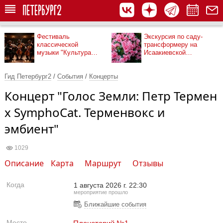
Фестиваль
Экскурсия по саду-
классической
трансформеру на
музыки "Культура
Исаакиевской
рядом"
площади
Гид Петербург2
/
События
/
Концерты
Концерт "Голос Земли: Петр Термен
х SymphoCat. Терменвокс и
эмбиент"
1029
Описание
Карта
Маршрут
Отзывы
Когда
1 августа 2026 г. 22:30
мероприятие прошло
Ближайшие события
Место