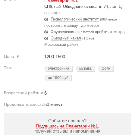
Планетарий №1
СПб, наб. Обводного канала, д. 74, лит. Ц
на карте
Технологический институт
(863 метра
построить маршрут до метро
)
Фрунзенская
пройти от метро
(967 метров
)
Обводный канал
(1.1 км)
Московский район
Цена,
1200-1500
Р
Теги
электроника
музыка
фолк
до 1500 руб
Возрастной рейтинг
6+
Продолжительность
50 минут
Событие прошло?
,
Подпишись на Планетарий №1
получай отзывы и напоминания