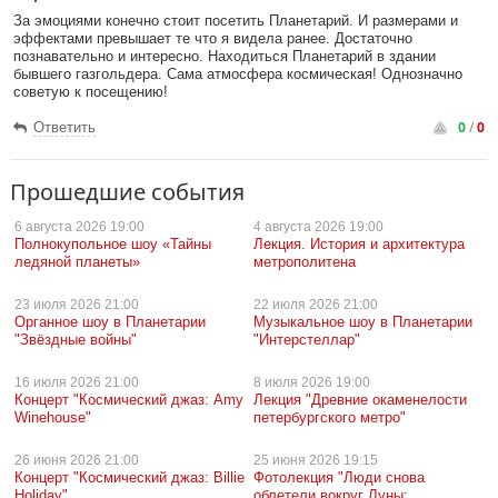
За эмоциями конечно стоит посетить Планетарий. И размерами и
эффектами превышает те что я видела ранее. Достаточно
познавательно и интересно. Находиться Планетарий в здании
бывшего газгольдера. Сама атмосфера космическая! Однозначно
советую к посещению!
0
/
0
Ответить
Прошедшие события
6 августа
2026 19:00
4 августа
2026 19:00
Полнокупольное шоу «Тайны
Лекция. История и архитектура
ледяной планеты»
метрополитена
23 июля
2026 21:00
22 июля
2026 21:00
Органное шоу в Планетарии
Музыкальное шоу в Планетарии
"Звёздные войны"
"Интерстеллар"
16 июля
2026 21:00
8 июля
2026 19:00
Концерт "Космический джаз: Amy
Лекция "Древние окаменелости
Winehouse"
петербургского метро"
26 июня
2026 21:00
25 июня
2026 19:15
Концерт "Космический джаз: Billie
Фотолекция "Люди снова
Holiday"
облетели вокруг Луны: