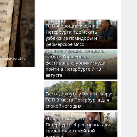
ТОП-4 овощных рынка
Петербурга: где искать
узбекские помидоры и
фермерское мясо
Пикник Афиши, концерты
памяти Горшенева,
а peterburg2.ru
фестиваль клубники: куда
пойти в Петербурге 7-13
августа
Где отдохнуть у озера в жару:
ТОП-3 места Петербурга для
спокойного дня
Итальянский ужин в
Петербурге: 4 ресторана для
свидания и семейной
встречи