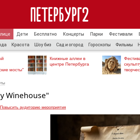
улице
Дети
Бесплатно
Концерты
Парки
Фестивали
ода
Красота
Шоу биз
Сад и огород
Гороскопы
Фильмы
ый
Книжные аллеи в
Фестив
центре Петербурга
скульпт
ские мосты"
творчес
рты
y Winehouse"
Повысить аудиторию мероприятия