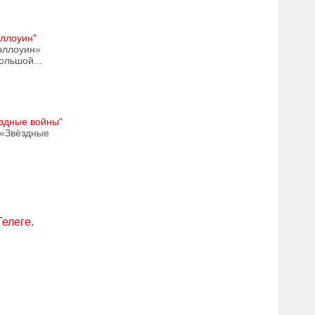
эллоуин"
эллоуин»
ольшой...
ёздные войны"
 «Звёздные
Телеге.