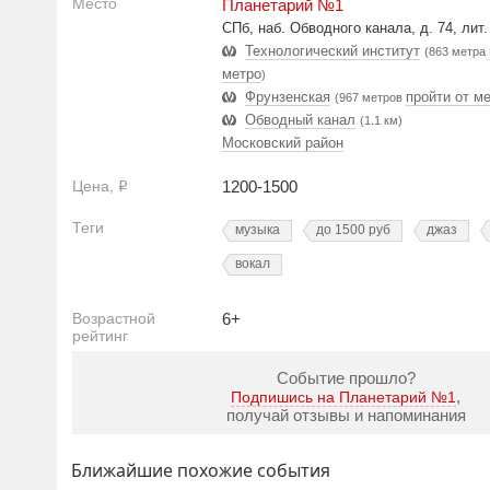
Место
Планетарий №1
СПб, наб. Обводного канала, д. 74, лит
Технологический институт
(863 метра
метро
)
Фрунзенская
пройти от м
(967 метров
Обводный канал
(1.1 км)
Московский район
Цена,
1200-1500
Р
Теги
музыка
до 1500 руб
джаз
вокал
Возрастной
6+
рейтинг
Событие прошло?
,
Подпишись на Планетарий №1
получай отзывы и напоминания
Ближайшие похожие события