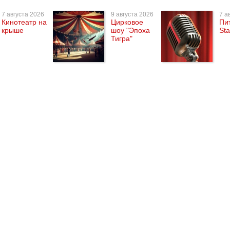
7 августа 2026
9 августа 2026
7 а
Кинотеатр на
Цирковое
Пи
крыше
шоу "Эпоха
St
Тигра"