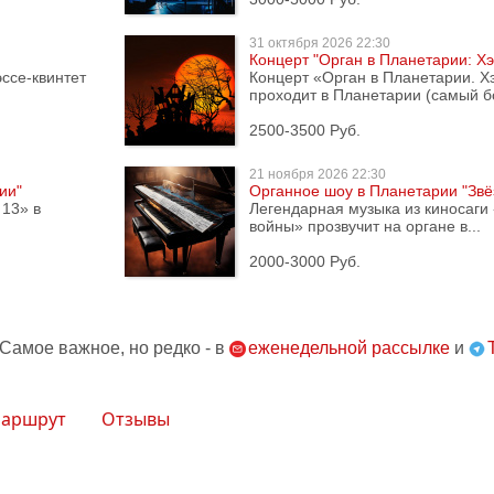
31 октября
2026 22:30
Концерт "Орган в Планетарии: Х
эссе-квинтет
Концерт «Орган в Планетарии. Х
проходит в Планетарии (самый б
2500-3500 Руб.
21 ноября
2026 22:30
ии"
Органное шоу в Планетарии "Зв
 13» в
Легендарная музыка из киносаги
войны» прозвучит на органе в...
2000-3000 Руб.
 Самое важное, но редко - в
еженедельной рассылке
и
аршрут
Отзывы