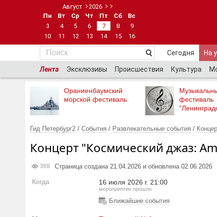
Август
2026
Пн
Вт
Ср
Чт
Пт
Сб
Вс
3
4
5
6
7
8
9
10
11
12
13
14
15
16
Сегодня
На 
Лента
Эксклюзивы
Происшествия
Культура
М
Ораниенбаумский
Музыкальн
морской фестиваль
фестиваль
"Ленинград
Гид Петербург2
/
События
/
Развлекательные события
/
Конце
Концерт "Космический джаз: Am
Страница создана 21.04.2026 и обновлена 02.06.2026
388
Когда
16 июля 2026 г. 21:00
мероприятие прошло
Ближайшие события