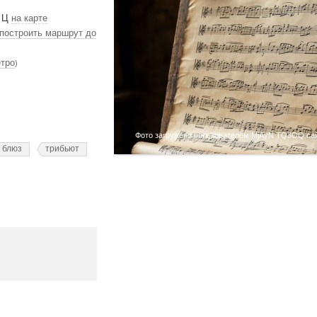
. Ц
на карте
построить маршрут до
етро
)
Фото загружено пользователем MjAyN TQ3OQ сайт
блюз
трибьют