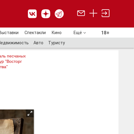
18+
Выставки
Спектакли
Кино
Ещё
18+
Недвижимость
Авто
Туристу
аль песчаных
ур "Восторг
тва"