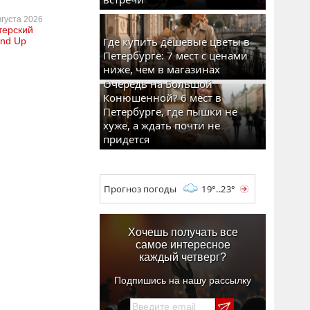
вгуста 2026
терский
Где купить дешевые цветы в
and Up
Петербурге: 7 мест с ценами
ниже, чем в магазинах
Очередь на Большой
Конюшенной? 6 мест в
Петербурге, где пышки не
хуже, а ждать почти не
придется
Прогноз погоды
19°..23°
Хочешь получать все
самое интересное
каждый четверг?
Подпишись на нашу рассылку