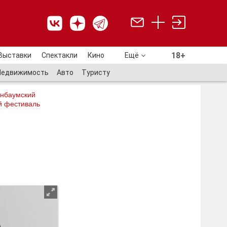
18+
Выставки
Спектакли
Кино
Ещё
18+
Недвижимость
Авто
Туристу
нбаумский
й фестиваль