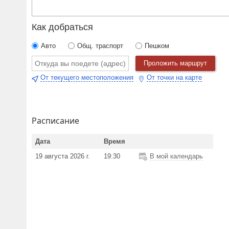
Как добраться
Авто
Общ. траспорт
Пешком
Проложить маршрут
От текущего местоположения
От точки на карте
Расписание
Дата
Время
19 августа 2026 г.
19:30
В мой календарь