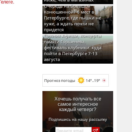
Телеге.
Очередь на Большой
Конюшенной? 6 мест в
Петербурге, где пышки не
хуже, а ждать почти не
придется
Пикник Афиши, концерты
памяти Горшенева,
фестиваль клубники: куда
пойти в Петербурге 7-13
августа
Прогноз погоды
14°..19°
Хочешь получать все
самое интересное
каждый четверг?
Подпишись на нашу рассылку