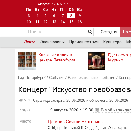
Август
2026
Пн
Вт
Ср
Чт
Пт
Сб
Вс
3
4
5
6
7
8
9
10
11
12
13
14
15
16
Сегодня
На 
Лента
Эксклюзивы
Происшествия
Культура
М
Книжные аллеи в
Где посмотр
центре Петербурга
Мурино
Гид Петербург2
/
События
/
Развлекательные события
/
Конце
Концерт "Искусство преобразов
Страница создана 25.06.2026 и обновлена 26.06.2026
512
Когда
19 августа 2026 г. 19:30
В мой календа
Место
Церковь Святой Екатерины
СПб, пр. Большой В.О., д. 1, лит. А
на карте