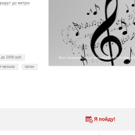
ршрут до метро
)
до 2000 руб
Фото загружено пользователем MjAyN zkxNw сайт
я музыка
орган
Я пойду!