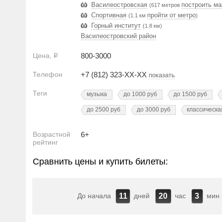
Василеостровская
построить ма
(617 метров
Спортивная
пройти от метро
(1.1 км
)
Горный институт
(1.8 км)
Василеостровский район
Цена,
800-3000
Р
Телефон
+7 (812) 323-XX-XX
показать
Теги
музыка
до 1000 руб
до 1500 руб
до 2500 руб
до 3000 руб
классическа
Возрастной
6+
рейтинг
Сравнить цены и купить билеты:
До начала
дней
час
мин
11
20
3