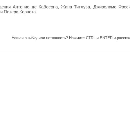
едения Антонио де Кабесона, Жана Титлуза, Джироламо Фрес
и Петера Корнета.
Нашли ошибку или неточность? Нажмите CTRL и ENTER и расскаж