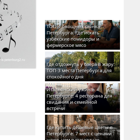
ТОП-4 овощных рынка
Петербурга: где искать
узбекские помидоры и
фермерское мясо
а peterburg2.ru
Где отдохнуть у озера в жару:
ТОП-3 места Петербурга для
спокойного дня
Итальянский ужин в
Петербурге: 4 ресторана для
свидания и семейной
встречи
Где купить дешевые цветы в
Петербурге: 7 мест с ценами
ниже, чем в магазинах