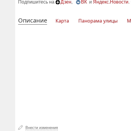
Подпишитесь на
Дзен
,
ВК
и
Яндекс.Новости
.
Описание
Карта
Панорама улицы
М
Внести изменения