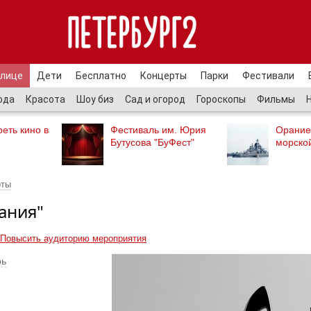
улице
Дети
Бесплатно
Концерты
Парки
Фестивали
ода
Красота
Шоу биз
Сад и огород
Гороскопы
Фильмы
еть кино в
Фестиваль им. Юрия
Орание
Бутусова "БуФест"
морско
рты
ания"
Повысить аудиторию мероприятия
рь