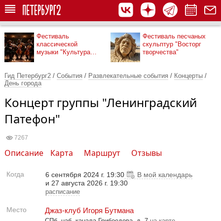
Фестиваль
Фестиваль песчаных
классической
скульптур "Восторг
музыки "Культура
творчества"
рядом"
Гид Петербург2
/
События
/
Развлекательные события
/
Концерты
/
День города
Концерт группы "Ленинградский
Патефон"
7267
Описание
Карта
Маршрут
Отзывы
Когда
6 сентября 2024 г. 19:30
В мой календарь
и 27 августа 2026 г. 19:30
расписание
Место
Джаз-клуб Игоря Бутмана
СПб, наб. канала Грибоедова, д. 7
на карте