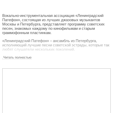
Вокально-инструментальная ассоциация «Ленинградский
Патефон», состоящая из лучших джазовых музыкантов
Москвы и Петербурга, представляет программу советских
песен, знакомых каждому по кинофильмам и старым
граммофонным пластинкам.
«Ленинградский Патефон» – ансамбль из Петербурга,
исполняющий лучшие песни советской эстрады, которые так
любят слушатели нескольких поколений.
Музыканты сыграют популярные кинохиты и эстрадные
.Читать полностью
шлягеры прошлого века в авторских аранжировках. В
репертуаре – песни из фильмов «Девчата», «Служебный
роман», «Три тополя на Плющихе», «Ирония судьбы, или С
легким паром!» и многих других.
Солируют великолепные московские джазовые вокалисты
Анастасия Лютова и Дмитрий Носков.