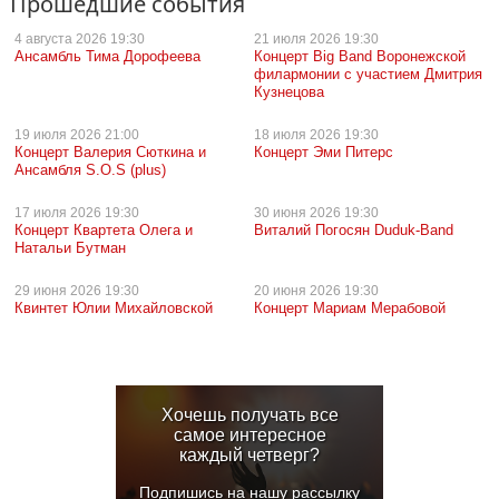
Прошедшие события
4 августа
2026 19:30
21 июля
2026 19:30
Ансамбль Тима Дорофеева
Концерт Big Band Воронежской
филармонии с участием Дмитрия
Кузнецова
19 июля
2026 21:00
18 июля
2026 19:30
Концерт Валерия Сюткина и
Концерт Эми Питерс
Ансамбля S.O.S (plus)
17 июля
2026 19:30
30 июня
2026 19:30
Концерт Квартета Олега и
Виталий Погосян Duduk-Band
Натальи Бутман
29 июня
2026 19:30
20 июня
2026 19:30
Квинтет Юлии Михайловской
Концерт Мариам Мерабовой
Хочешь получать все
самое интересное
каждый четверг?
Подпишись на нашу рассылку