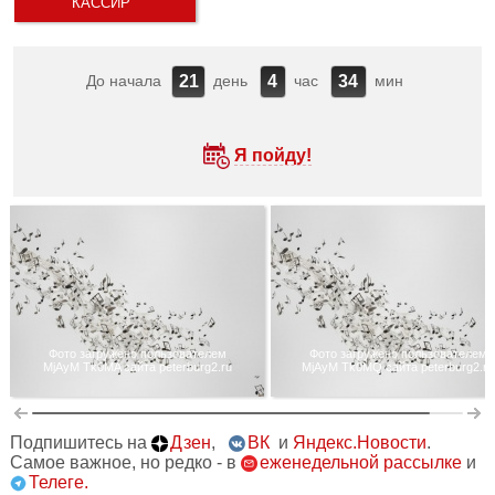
КАССИР
До начала
день
час
мин
21
4
34
Я пойду!
Фото загружено пользователем
Фото загружено пользователем
MjAyM Tk0MA сайта peterburg2.ru
MjAyM Tk0MQ сайта peterburg2.ru
Подпишитесь на
Дзен
,
ВК
и
Яндекс.Новости
.
Самое важное, но редко - в
еженедельной рассылке
и
Телеге.