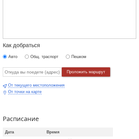
Как добраться
Авто
Общ. траспорт
Пешком
Проложить маршрут
От текущего местоположения
От точки на карте
Расписание
Дата
Время