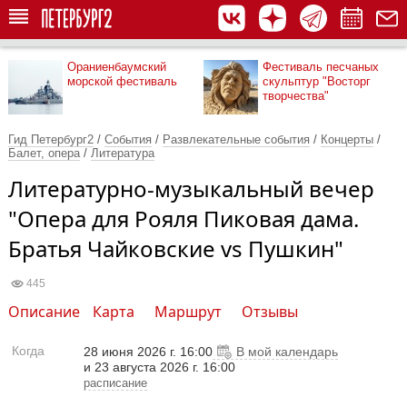
Ораниенбаумский
Фестиваль песчаных
морской фестиваль
скульптур "Восторг
творчества"
Гид Петербург2
/
События
/
Развлекательные события
/
Концерты
/
Балет, опера
/
Литература
Литературно-музыкальный вечер
"Опера для Рояля Пиковая дама.
Братья Чайковские vs Пушкин"
445
Описание
Карта
Маршрут
Отзывы
Когда
28 июня 2026 г. 16:00
В мой календарь
и 23 августа 2026 г. 16:00
расписание