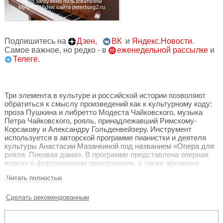
Фото загружено пользователем
MjAyN TMxNw сайта peterburg2.ru
Подпишитесь на
Дзен
,
ВК
и
Яндекс.Новости
.
Самое важное, но редко - в
еженедельной рассылке
и
Телеге.
Три элемента в культуре и российской истории позволяют
обратиться к смыслу произведений как к культурному коду:
проза Пушкина и либретто Модеста Чайковского, музыка
Петра Чайковского, рояль, принадлежавший Римскому-
Корсакову и Александру Гольденвейзеру. Инструмент
используется в авторской программе пианистки и деятеля
культуры Анастасии Мазанкиной под названием «Опера для
рояля. Пиковая дама». В программе представлена оперная
версия в фортепианном переложении, а также архивные
материалы и беседа о сути произведения, основанная на
.Читать полностью
фактах и документах.
«Пиковая дама» является частью русской и мировой
Сделать рекомендованным
культуры. Произведение существует в двух жанрах и двух
версиях: роман Пушкина и опера Чайковского. Сюжет
Пушкина был изменён Модестом Чайковским.