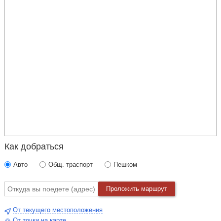
Анастасия Мазанкина, пианистка и общественный деятель,
ведёт салон «Классика без границ». В своей
профессиональной деятельности сотрудничала с
музыкантами. Как пианистка и концертмейстер выступала на
филармонических площадках в разных странах.
Событие состоит из двух отделений. В антракте для гостей
предлагаются чай, кофе, сладости.
Как добраться
Авто
Общ. траспорт
Пешком
Проложить маршрут
От текущего местоположения
От точки на карте