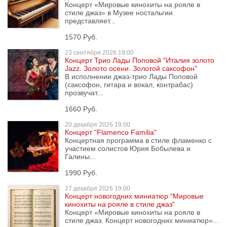
Концерт «Мировые кинохиты на рояле в
стиле джаз» в Музее ностальгии
представляет...
1570 Руб.
23 сентября
2026 19:00
Концерт Трио Лады Поповой "Италия золото
Jazz. Золото осени. Золотой саксофон"
В исполнении джаз-трио Лады Поповой
(саксофон, гитара и вокал, контрабас)
прозвучат...
1660 Руб.
20 декабря
2026 19:00
Концерт "Flamenco Familia"
Концертная программа в стиле фламенко с
участием солистов Юрия Бобылева и
Галины...
1990 Руб.
27 декабря
2026 19:00
Концерт новогодних миниатюр "Мировые
кинохиты на рояле в стиле джаз"
Концерт «Мировые кинохиты на рояле в
стиле джаз. Концерт новогодних миниатюр»...