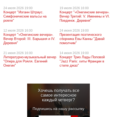
24 июля
2026 19:00
19 июля
2026 16:00
Концерт "Иоганн Штраус.
Концерт "«Онегинские вечера».
Симфонические вальсы на
Вечер Третий: V. Именины и VI.
рояле"
Поединок. Деревня"
12 июля
2026 16:00
24 июня
2026 19:00
Концерт "«Онегинские вечера».
Презентация поэтического
Вечер Второй: III. Барышня и IV.
сборника Евы Канны "Давай
Деревня"
помолчим"
21 июня
2026 16:00
14 июня
2026 19:00
Литературно-музыкальный вечер
Концерт Трио Лады Поповой
"Опера для Рояля. Евгений
"Jazz Paris: хиты Франции в
Онегин"
стиле джаз"
Хочешь получать все
самое интересное
каждый четверг?
Подпишись на нашу рассылку