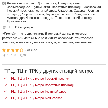
Лиговский проспект, Достоевская, Владимирская,
Звенигородская, Пушкинская, Восстания площадь, Маяковская,
Невский проспект, Гостиный двор, Спасская, Садовая, Сенная
площадь, Чернышевская, Адмиралтейская, Обводный канал,
Александра Невского площадь, Технологический институт,
Фрунзенская
ТЦ, ТРК в центре
«Ямской» — это двухэтажный торговый центр, в котором
разместились магазины с различным ассортиментом товаров—
женская, мужская и детская одежда, косметика, канцелярия...
2 отзыва
16 188
0
ТРЦ, ТЦ и ТРК у других станций метро:
ТРЦ, ТЦ и ТРК у метро Невский проспект
ТРЦ, ТЦ и ТРК у метро Восстания площадь
ТРЦ, ТЦ и ТРК у метро Гостиный двор
ТРЦ, ТЦ и ТРК у метро Маяковская