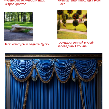
Музейно-исторический парк 
Музыкальная площадка Roof 
Остров фортов
Place
Государственный музей-
Парк культуры и отдыха Дубки
заповедник Гатчина