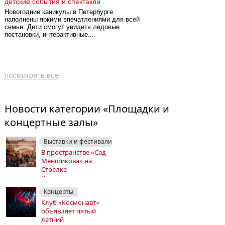
детские события и спектакли
Новогодние каникулы в Петербурге
наполнены яркими впечатлениями для всей
семьи. Дети смогут увидеть ледовые
постановки, интерактивные...
посмотреть все
Новости категории «Площадки и
концертные залы»
Выставки и фестивали
В пространстве «Сад
Меншикова» на
Стрелке
Васильевского
острова стартует
Концерты
летний сезон
Клуб «Космонавт»
объявляет пятый
летний