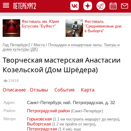
Фестиваль им. Юрия
Фестиваль
Бутусова "БуФест"
"Средневековые дни
в Выборге"
Гид Петербург2
/
Места
/
Площадки и концертные залы
,
Театры и
дома культуры (ДК)
Творческая мастерская Анастасии
Козельской (Дом Шрёдера)
23418
Описание
Отзывы
События
Карта
Адрес
Санкт-Петербург, наб. Петроградская, д. 32
Район
Петроградский район
(Санкт-Петербург)
Метро
Горьковская
,
(1.1 км
построить маршрут до метро
)
Выборгская
,
(1.2 км
пройти от метро
)
Петроградская
,
(1.4 км)
еще