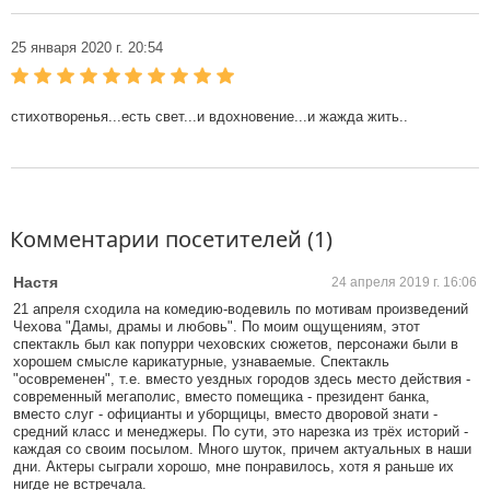
25 января 2020 г. 20:54
стихотворенья...есть свет...и вдохновение...и жажда жить..
Комментарии посетителей (1)
Настя
24 апреля 2019 г. 16:06
21 апреля сходила на комедию-водевиль по мотивам произведений
Чехова "Дамы, драмы и любовь". По моим ощущениям, этот
спектакль был как попурри чеховских сюжетов, персонажи были в
хорошем смысле карикатурные, узнаваемые. Спектакль
"осовременен", т.е. вместо уездных городов здесь место действия -
современный мегаполис, вместо помещика - президент банка,
вместо слуг - официанты и уборщицы, вместо дворовой знати -
средний класс и менеджеры. По сути, это нарезка из трёх историй -
каждая со своим посылом. Много шуток, причем актуальных в наши
дни. Актеры сыграли хорошо, мне понравилось, хотя я раньше их
нигде не встречала.