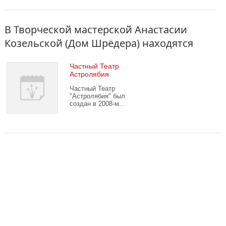
которого является популяризация культуры, науки и
искусства, сохранение культурного наследия и организация
творческих мероприятий. Здесь проходят концерты,
В Творческой мастерской Анастасии
экскурсии и культурные программы для зрителей.
Козельской (Дом Шрёдера) находятся
Частный Театр
Астролябия
Частный Театр
"Астролябия" был
создан в 2008-м...