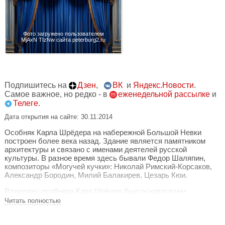
Фото загружено пользователем
MjAxN TIzNw сайта peterburg2.ru
Подпишитесь на
Дзен
,
ВК
и
Яндекс.Новости
.
Самое важное, но редко - в
еженедельной рассылке
и
Телеге.
Дата открытия на сайте: 30.11.2014
Особняк Карла Шрёдера на набережной Большой Невки
построен более века назад. Здание является памятником
архитектуры и связано с именами деятелей русской
культуры. В разное время здесь бывали Федор Шаляпин,
композиторы «Могучей кучки»: Николай Римский-Корсаков,
Александр Бородин, Милий Балакирев, Цезарь Кюи.
Владелец особняка Карл Шрёдер был основателем
фортепианной фабрики и поставщиком императорского
Читать полностью
двора.
В настоящее время в особняке располагается фонд, целью