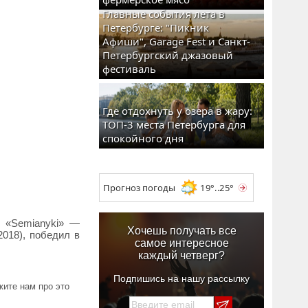
Главные события лета в
Петербурге: "Пикник
Афиши", Garage Fest и Санкт-
Петербургский джазовый
фестиваль
Где отдохнуть у озера в жару:
ТОП-3 места Петербурга для
спокойного дня
Прогноз погоды
19°..25°
ь «Semianyki» —
Хочешь получать все
2018), победил в
самое интересное
каждый четверг?
Подпишись на нашу рассылку
ите нам про это