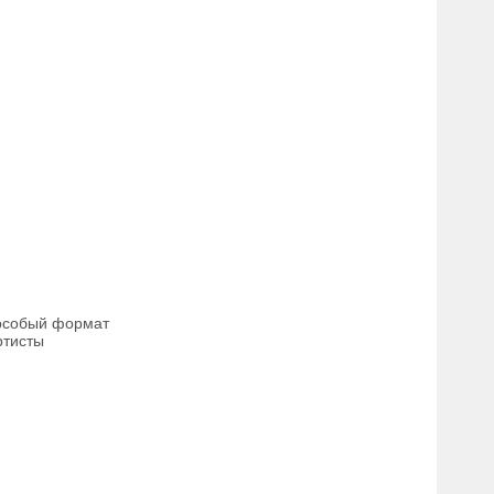
особый формат
ртисты