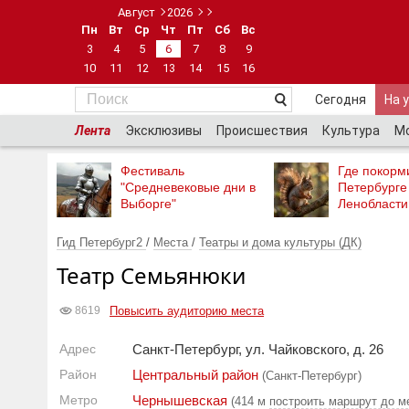
Август
2026
Пн
Вт
Ср
Чт
Пт
Сб
Вс
3
4
5
6
7
8
9
10
11
12
13
14
15
16
Сегодня
На 
Лента
Эксклюзивы
Происшествия
Культура
М
Фестиваль
Где покорми
"Средневековые дни в
Петербурге
Выборге"
Ленобласти
Гид Петербург2
/
Места
/
Театры и дома культуры (ДК)
Театр Семьянюки
Повысить аудиторию места
8619
Адрес
Санкт-Петербург, ул. Чайковского, д. 26
Район
Центральный район
(Санкт-Петербург)
Метро
Чернышевская
(414 м
построить маршрут до м