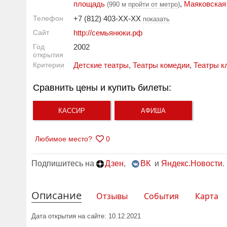
площадь
,
Маяковская
(990 м
пройти от метро
)
Телефон
+7 (812) 403-XX-XX
показать
Сайт
http://семьянюки.рф
Год
2002
открытия
Критерии
Детские театры
,
Театры комедии
,
Театры к
Сравнить цены и купить билеты:
КАССИР
АФИША
Любимое место?
0
Подпишитесь на
Дзен
,
ВК
и
Яндекс.Новости
.
Описание
Отзывы
События
Карта
Дата открытия на сайте: 10.12.2021