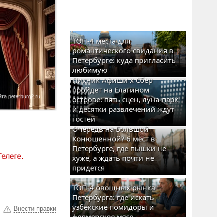
ТОП-4 места для
романтического свидания в
Петербурге: куда пригласить
любимую
Пикник Афиши x Сбер
пройдет на Елагином
а peterburg2.ru
острове: пять сцен, луна-парк
и десятки развлечений ждут
гостей
Очередь на Большой
Конюшенной? 6 мест в
Петербурге, где пышки не
Телеге.
хуже, а ждать почти не
придется
ТОП-4 овощных рынка
Петербурга: где искать
узбекские помидоры и
Внести правки
фермерское мясо