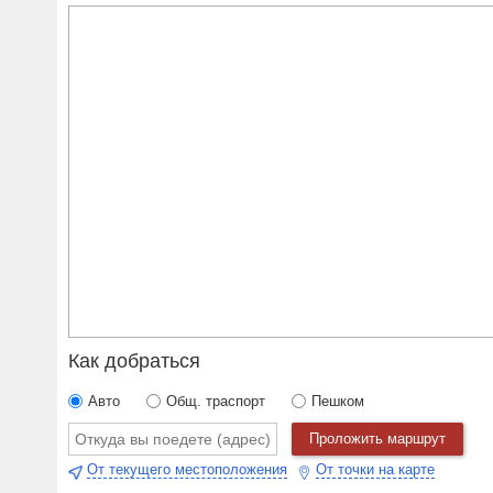
Как добраться
Авто
Общ. траспорт
Пешком
Проложить маршрут
От текущего местоположения
От точки на карте