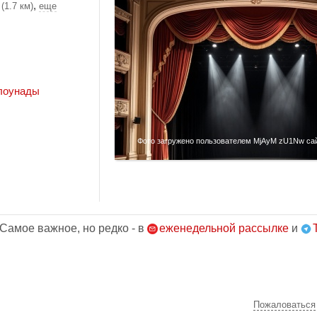
,
(1.7 км)
еще
лоунады
Фото загружено пользователем MjAyM zU1Nw сайт
 Самое важное, но редко - в
еженедельной рассылке
и
Пожаловаться