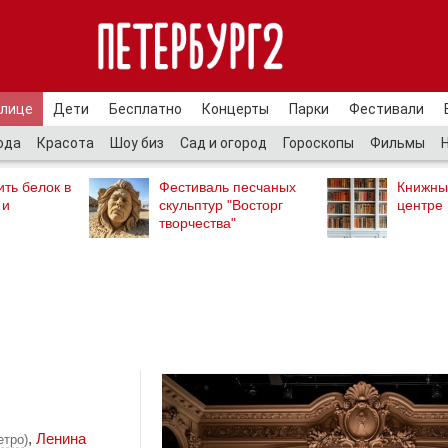
улице
Дети
Бесплатно
Концерты
Парки
Фестивали
ода
Красота
Шоу биз
Сад и огород
Гороскопы
Фильмы
ть белок в
Фестиваль песчаных
Книжны
 и
скульптур "Восторг
центре
творчества"
,
Ленина
етро
)