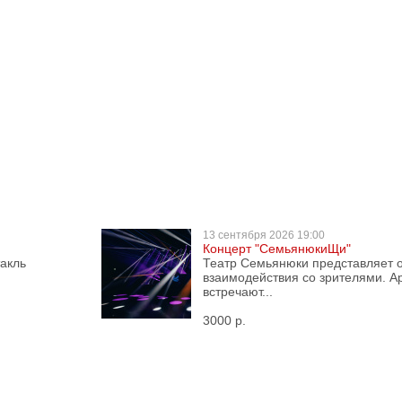
13 сентября
2026 19:00
Концерт "СемьянюкиЩи"
акль
Театр Семьянюки представляет 
взаимодействия со зрителями. А
встречают...
3000 р.