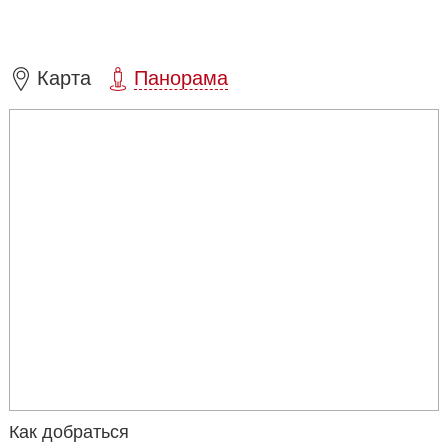
известный российский режиссер театра, кино и телевидения,
сценарист и продюсер, лауреат Национальной премии в
области телевидения «ТЭФИ» Феликс Михайлов.
Уникальность проекта заключается в универсальном синтезе
Карта
Панорама
жанров, стилей и технологий.
Вход в зрительный зал скрыт за самой протяженной в Европе
видеостеной, театральный занавес выполнен из «живой
ткани», создающей эффект 3D, а люстра в зале
представляет собой кинетическую скульптуру из 1000 LED-
шаров
В «Ленинград Центре» работает кинотеатр, где на большом
экране показывают театральные постановки.
Как добраться