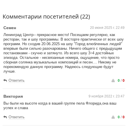
Комментарии посетителей (22)
Семен
20 июня 2025 г. 22:49
Ленинград Центр-- прекрасное место! Посещаем регулярно, как
ресторан, так и шоу программы. В восторге практически от всех шоу
программ. Но сходив 20.06.2025 на шоу "Город влюбленных людей"
впервые были сильно разочарованы. Ничего общего с предыдущим
постановками - скучно и затянуто. Из всего шоу 3÷4 достойных
эпизода. Остальное - несвязанные номера, ощущение, что просто
сборная солянка музыкальных композиций и песен.... Никому не
порекомендую данную программу. Надеюсь следующие будут
лучше.
0
/
0
Ответить
Виктория
9 ноября 2022 г. 23:47
Вы были на высоте когда в вашей группе пела Флорида,она ваш
успех и слава
0
/
0
Ответить