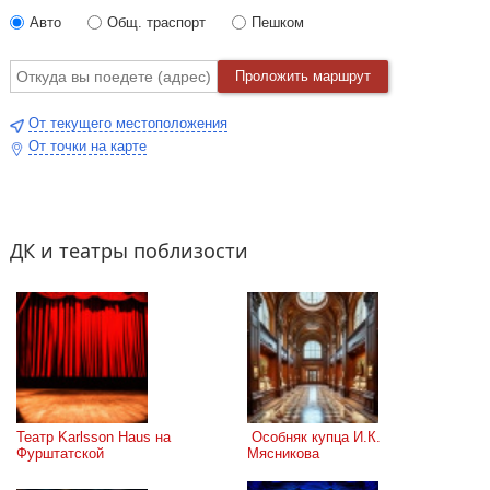
Авто
Общ. траспорт
Пешком
Проложить маршрут
От текущего местоположения
От точки на карте
ДК и театры поблизости
Театр Karlsson Haus на 
 Особняк купца И.К. 
Фурштатской
Мясникова