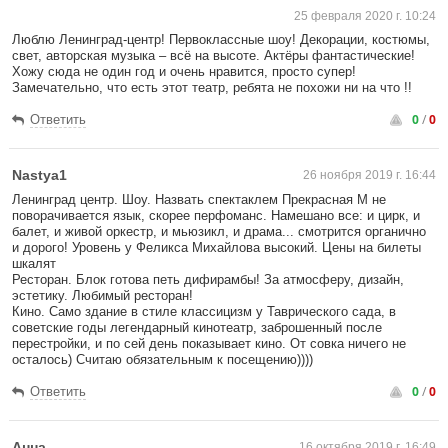
25 февраля 2020 г. 10:24
Люблю Ленинград-центр! Первоклассные шоу! Декорации, костюмы,
свет, авторская музыка – всё на высоте. Актёры фантастические!
Хожу сюда не один год и очень нравится, просто супер!
Замечательно, что есть этот театр, ребята не похожи ни на что !!
0
/
0
Ответить
Nastya1
26 ноября 2019 г. 16:44
Ленинград центр. Шоу. Назвать спектаклем Прекрасная М не
поворачивается язык, скорее перфоманс. Намешано все: и цирк, и
балет, и живой оркестр, и мьюзикл, и драма... смотрится органично
и дорого! Уровень у Феликса Михайлова высокий. Цены на билеты
шкалят
Ресторан. Блок готова петь дифирамбы! За атмосферу, дизайн,
эстетику. Любимый ресторан!
Кино. Само здание в стиле классицизм у Таврического сада, в
советские годы легендарный кинотеатр, заброшенный после
перестройки, и по сей день показывает кино. От совка ничего не
осталось) Считаю обязательным к посещению))))
0
/
0
Ответить
Анна
16 октября 2019 г. 16:49