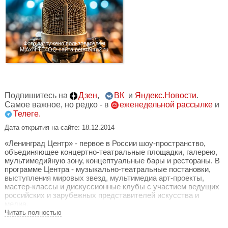
Фото загружено пользователем
MjAxN TE4OQ сайта peterburg2.ru
Подпишитесь на
Дзен
,
ВК
и
Яндекс.Новости
.
Самое важное, но редко - в
еженедельной рассылке
и
Телеге.
Дата открытия на сайте: 18.12.2014
«Ленинград Центр» - первое в России шоу-пространство,
объединяющее концертно-театральные площадки, галерею,
мультимедийную зону, концептуальные бары и рестораны. В
программе Центра - музыкально-театральные постановки,
выступления мировых звезд, мультимедиа арт-проекты,
мастер-классы и дискуссионные клубы с участием ведущих
российских и зарубежных представителей искусства и
медиа.
Читать полностью
Художественным руководителем «Ленинград Центра» стал