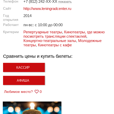
Телефон
+7 (812) 242-XX-XX
показать
Сайт
http://www.leningradcenter.ru
Год
2014
открытия
Работает
пн-вс: с 10:00 до 00:00
Критерии
Репертуарные театры
,
Кинотеатры, где можно
посмотреть трансляции спектаклей
,
Концертно-театральные залы
,
Молодежные
театры
,
Кинотеатры с кафе
Сравнить цены и купить билеты:
КАССИР
АФИША
Любимое место?
0