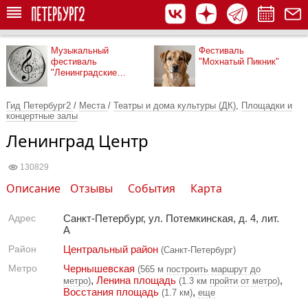
Музыкальный
Фестиваль
фестиваль
"Мохнатый Пикник"
"Ленинградские
мосты"
Гид Петербург2
/
Места
/
Театры и дома культуры (ДК)
,
Площадки и
концертные залы
Ленинград Центр
130829
Описание
Отзывы
События
Карта
Адрес
Санкт-Петербург, ул. Потемкинская, д. 4, лит.
А
Район
Центральный район
(Санкт-Петербург)
Метро
Чернышевская
(565 м
построить маршрут до
,
Ленина площадь
,
метро
)
(1.3 км
пройти от метро
)
Восстания площадь
,
(1.7 км)
еще