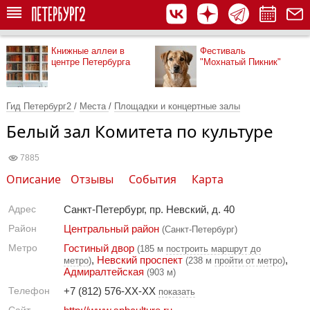
Книжные аллеи в
Фестиваль
центре Петербурга
"Мохнатый Пикник"
Гид Петербург2
/
Места
/
Площадки и концертные залы
Белый зал Комитета по культуре
7885
Описание
Отзывы
События
Карта
Адрес
Санкт-Петербург, пр. Невский, д. 40
Район
Центральный район
(Санкт-Петербург)
Метро
Гостиный двор
(185 м
построить маршрут до
,
Невский проспект
,
метро
)
(238 м
пройти от метро
)
Адмиралтейская
(903 м)
Телефон
+7 (812) 576-XX-XX
показать