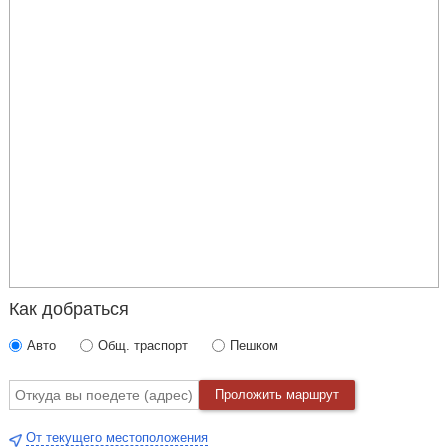
Как добраться
Авто
Общ. траспорт
Пешком
Проложить маршрут
От текущего местоположения