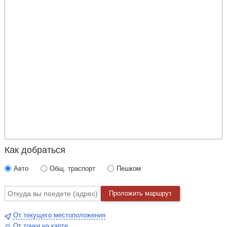
Как добраться
Авто
Общ. траспорт
Пешком
Проложить маршрут
От текущего местоположения
От точки на карте