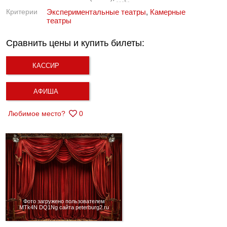
Критерии
Экспериментальные театры
,
Камерные
театры
Сравнить цены и купить билеты:
КАССИР
АФИША
Любимое место?
0
Фото загружено пользователем
MTk4N DQ1Ng сайта peterburg2.ru