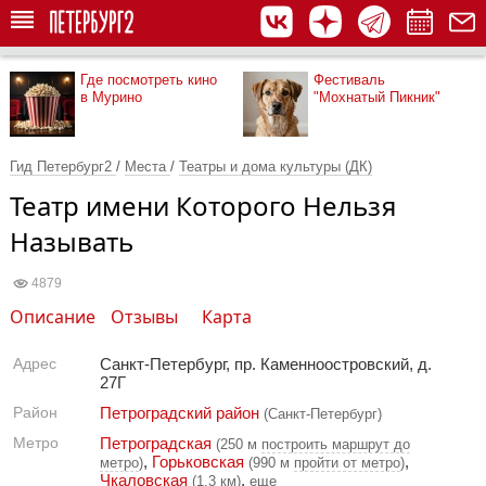
Где посмотреть кино
Фестиваль
в Мурино
"Мохнатый Пикник"
Гид Петербург2
/
Места
/
Театры и дома культуры (ДК)
Театр имени Которого Нельзя
Называть
4879
Описание
Отзывы
Карта
Адрес
Санкт-Петербург, пр. Каменноостровский, д.
27Г
Район
Петроградский район
(Санкт-Петербург)
Метро
Петроградская
(250 м
построить маршрут до
,
Горьковская
,
метро
)
(990 м
пройти от метро
)
Чкаловская
,
(1.3 км)
еще