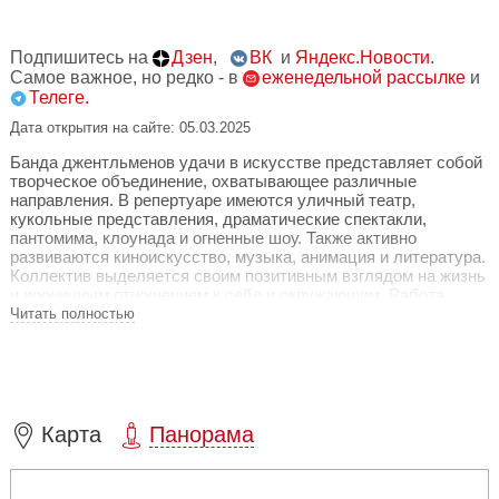
Подпишитесь на
Дзен
,
ВК
и
Яндекс.Новости
.
Самое важное, но редко - в
еженедельной рассылке
и
Телеге.
Дата открытия на сайте: 05.03.2025
Банда джентльменов удачи в искусстве представляет собой
творческое объединение, охватывающее различные
направления. В репертуаре имеются уличный театр,
кукольные представления, драматические спектакли,
пантомима, клоунада и огненные шоу. Также активно
развиваются киноискусство, музыка, анимация и литература.
Коллектив выделяется своим позитивным взглядом на жизнь
и ироничным отношением к себе и окружающим. Работа
осуществляется в тех областях, которые вызывают
Читать полностью
искреннюю увлеченность, что способствует созданию
атмосферы творчества.
На сегодняшний день "Театр имени Которого" представляет
собой многопрофильную творческую корпорацию,
включающую несколько проектов: Хор Дурацкого, Уличный
Карта
Панорама
Цирк Которого, ВИА имени Которого, детская студия Катышки
и Глупособие.