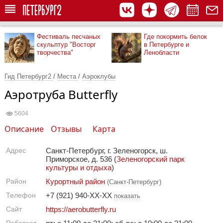
Фестиваль песчаных
Где покормить белок
скульптур "Восторг
в Петербурге и
творчества"
Ленобласти
Гид Петербург2
/
Места
/
Аэроклубы
Аэротруба Butterfly
5604
Описание
Отзывы
Карта
Адрес
Санкт-Петербург, г. Зеленогорск, ш.
Приморское, д. 536 (
Зеленогорский парк
культуры и отдыха
)
Район
Курортный район
(Санкт-Петербург)
Телефон
+7 (921) 940-XX-XX
показать
Сайт
https://aerobutterfly.ru