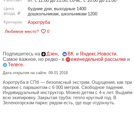
Работает
пт: с 11:00 до 21:00; сб-вс: с 10:00 до 21:00
Цена
будние дни, выходные 1400
входа,
дошкольникам, школьникам 1200
Критерии
Аэротруба
Любимое место?
0
Подпишитесь на
Дзен
,
ВК
и
Яндекс.Новости
.
Самое важное, но редко - в
еженедельной рассылке
и
Телеге.
Дата открытия на сайте: 09.01.2018
Аэротруба в СПб — безопасный экстрим. Ощущения, как при
прыжке с парашютом с 6 000 метров. Свободное падение.
Индивидуальный инструктор. Можно детям с 4-х лет. Выдаём
всю экипировку. Закрытая труба: тепло круглый год. В
Зеленогорском парке: рядом есть, где еще отдохнуть.