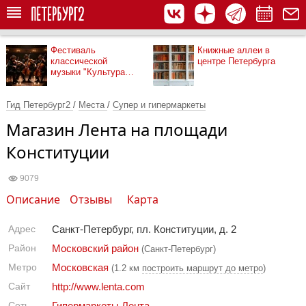
Фестиваль
Книжные аллеи в
классической
центре Петербурга
музыки "Культура
рядом"
Гид Петербург2
/
Места
/
Супер и гипермаркеты
Магазин Лента на площади
Конституции
9079
Описание
Отзывы
Карта
Адрес
Санкт-Петербург, пл. Конституции, д. 2
Район
Московский район
(Санкт-Петербург)
Метро
Московская
(1.2 км
построить маршрут до метро
)
Сайт
http://www.lenta.com
Сеть
Гипермаркеты Лента