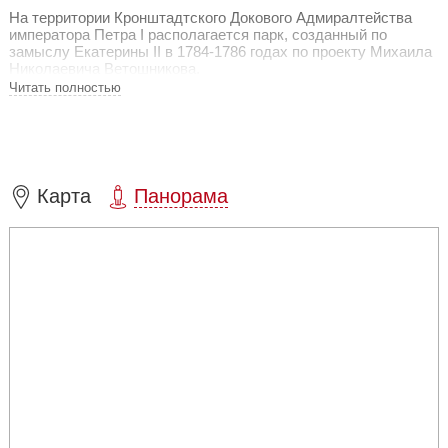
На территории Кронштадтского Докового Адмиралтейства
императора Петра I располагается парк, созданный по
замыслу Екатерины II в 1784-1786 годах по проекту Михаила
Николаевича Ветошникова.
Читать полностью
Здесь возведен прекрасный яблоневый сад, а также
интерактивный макет-музей "Поднять перископы!" в честь
Героя Советского Союза Александра Маринеско. На
поверхности водоема можно увидеть макет Кронштадтской
гавани в миниатюре. В интерактивном пространстве
"Петровский лекторий" посетители смогут окунуться в
Карта
Панорама
виртуальную реальность эпохи зарождения российского
флота и изучить биографии Петра Первого и легендарных
русских адмиралов.
Также на территории представлено множество образцов
военной техники разных лет. Интерес вызывает арт-объект
Форт Александр I и площадь якорей.