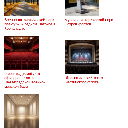
Военно-патриотический парк 
Музейно-исторический парк 
культуры и отдыха Патриот в 
Остров фортов
Кронштадте
 Кронштадтский дом 
офицеров флота 
 Драматический театр 
Ленинградской военно-
Балтийского флота
морской базы