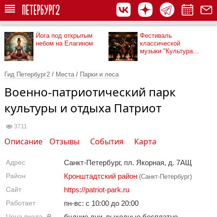
Йога под открытым
Фестиваль
небом на Елагином
классической
музыки "Культура
рядом"
Гид Петербург2
/
Места
/
Парки и леса
Военно-патриотический парк
культуры и отдыха Патриот
3711
Описание
Отзывы
События
Карта
Адрес
Санкт-Петербург, пл. Якорная, д. 7АЩ
Район
Кронштадтский район
(Санкт-Петербург)
Сайт
https://patriot-park.ru
Работает
пн-вс: с 10:00 до 20:00
Цена входа,
будние дни, выходные бесплатно