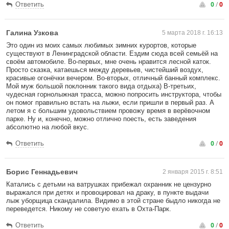
0
/
0
Ответить
Галина Узкова
5 марта 2018 г. 16:13
Это один из моих самых любимых зимних курортов, которые
существуют в Ленинградской области. Ездим сюда всей семьёй на
своём автомобиле. Во-первых, мне очень нравится лесной каток.
Просто сказка, катаешься между деревьев, чистейший воздух,
красивые огонёчки вечером. Во-вторых, отличный банный комплекс.
Мой муж большой поклонник такого вида отдыха) В-третьих,
чудесная горнолыжная трасса, можно попросить инструктора, чтобы
он помог правильно встать на лыжи, если пришли в первый раз. А
летом я с большим удовольствием провожу время в верёвочном
парке. Ну и, конечно, можно отлично поесть, есть заведения
абсолютно на любой вкус.
0
/
0
Ответить
Борис Геннадьевич
2 января 2015 г. 8:51
Катались с детьми на ватрушках прибежал охранник не цензурно
выражался при детях и провоцировал на драку, в пункте выдачи
лыж уборщица скандалила. Видимо в этой стране быдло никогда не
переведется. Никому не советую ехать в Охта-Парк.
0
/
0
Ответить