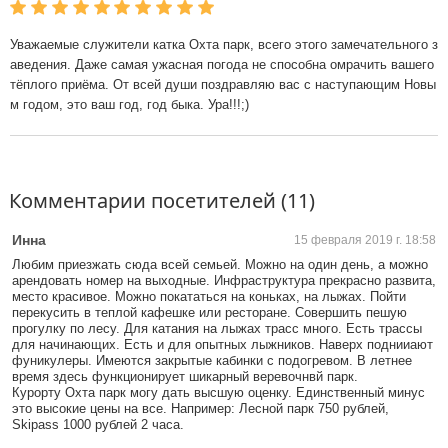
Уважаемые служители катка Охта парк, всего этого замечательного з
аведения. Даже самая ужасная погода не способна омрачить вашего
тёплого приёма. От всей души поздравляю вас с наступающим Новы
м годом, это ваш год, год быка. Ура!!!;)
Комментарии посетителей (11)
Инна
15 февраля 2019 г. 18:58
Любим приезжать сюда всей семьей. Можно на один день, а можно
арендовать номер на выходные. Инфраструктура прекрасно развита,
место красивое. Можно покататься на коньках, на лыжах. Пойти
перекусить в теплой кафешке или ресторане. Совершить пешую
прогулку по лесу. Для катания на лыжах трасс много. Есть трассы
для начинающих. Есть и для опытных лыжников. Наверх поднииают
фуникулеры. Имеются закрытые кабинки с подогревом. В летнее
время здесь функционирует шикарный веревочнвй парк.
Курорту Охта парк могу дать высшую оценку. Единственный минус
это высокие цены на все. Например: Лесной парк 750 рублей,
Skipass 1000 рублей 2 часа.