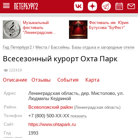
Музыкальный
Фестиваль им. Юрия
фестиваль
Бутусова "БуФест"
"Ленинградские
мосты"
Гид Петербург2
/
Места
/
Бассейны
,
Базы отдыха и загородные отели
Всесезонный курорт Охта Парк
122419
Описание
Отзывы
События
Карта
Адрес
Ленинградская область, дер. Мистолово, ул.
Людмилы Кедриной
Район
Всеволожский район
(Ленинградская область)
Телефон
+7 (800) 500-XX-XX
показать
Сайт
https://www.ohtapark.ru
Год
1993
открытия