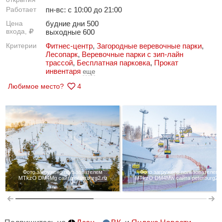
Работает
пн-вс: с 10:00 до 21:00
Цена
будние дни 500
входа,
выходные 600
Критерии
Фитнес-центр
,
Загородные веревочные парки
,
Лесопарк
,
Веревочные парки с зип-лайн
трассой
,
Бесплатная парковка
,
Прокат
инвентаря
еще
Любимое место?
4
Фото загружено пользователем
Фото загружено пользователем
MTkzO DM4Mg сайта peterburg2.ru
MTkzO DM4Mw сайта peterburg2.r