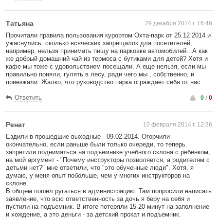
Татьяна
29 декабря 2014 г. 16:46
Прочитали правила пользования курортом Охта-парк от 25.12 2014 и
ужаснулись: сколько всяческих запрещалок для посетителей,
например, нельзя принимать пищу на парковке автомобилей...А как
же добрый домашний чай из термоса с бутиками для детей? Хотя и
кафе мы тоже с удовольствием посещали. А еще нельзя, если мы
правильно поняли, гулять в лесу, ради чего мы , собственно, и
приезжали. Жалко, что руководство парка ограждает себя от нас...
0
/
0
Ответить
Ренат
10 февраля 2014 г. 12:36
Ездили в прошедшие выходные - 09.02.2014. Огорчили
окончательно, если раньше были только очереди, то теперь
запретили подниматься на подъемнике учебного склона с ребенком,
на мой аргумент - "Почему инструкторы позволяется, а родителям с
детьми нет?" мне ответили, что "это обученные люди". Хотя, я
думаю, у меня опыт побольше, чем у многих инструкторов на
склоне.
В общем пошел ругаться в администрацию. Там попросили написать
заявление, что всю ответственность за дочь я беру на себя и
пустили на подъемник. В итоге потеряли 15-20 минут на заполнение
и хождение, а это деньги - за детский прокат и подъемник.