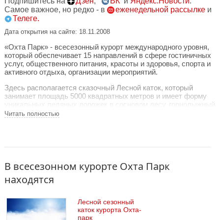
Подпишитесь на
Дзен
,
ВК
и
Яндекс.Новости
.
Самое важное, но редко - в
еженедельной рассылке
и
Телеге.
Дата открытия на сайте: 18.11.2008
«Охта Парк» - всесезонный курорт международного уровня,
который обеспечивает 15 направлений в сфере гостиничных
услуг, общественного питания, красоты и здоровья, спорта и
активного отдыха, организации мероприятий.
Здесь располагается сказочный Лесной каток, который
занимает площадь 5000 квадратных метров и имеет форму
уникальных ледяных дорожек в сосновом лесу, горнолыжный
клуб Ohtateam с развитой инфраструктурой и
Читать полностью
профессиональными тренерами, обучающими детей и
взрослых грамотному катанию на сноуборде, горных и
беговых лыжах.
Также на курорте есть большой СПА-комплекс Ohtakai с
термальной зоной и широким выбором уходовых программ,
В всесезонном курорте Охта Парк
банный комплекс «Дзен» и тренажерный зал.
находятся
Маленькие гости могут весело провести время в детском
клубе «Индиго», где работают опытные аниматоры, посетить
Лесной сезонный
«Динопарк», покататься на аттракционах, а также принять
каток курорта Охта-
участие в мастер-классах, которые проходят в кафе и
парк
ресторанах курорта.