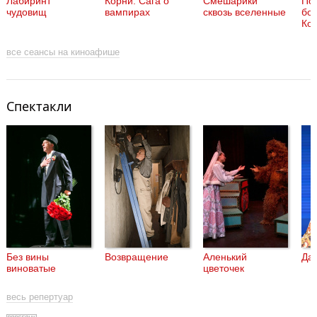
Лабиринт
Корни: Сага о
Смешарики
По
чудовищ
вампирах
сквозь вселенные
бог
Ко
все сеансы на киноафише
Спектакли