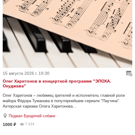
(сопрано), Пелагея Куренная (сопрано), Юлия Вакула (меццо-
сопрано), Александр Мангутов (тенор)...
Вторая сцена Мариинского театра
1000-2000 ₽
1 300
15 августа 2026 г. 19:30
Олег Харитонов в концертной программе "ЭПОХА.