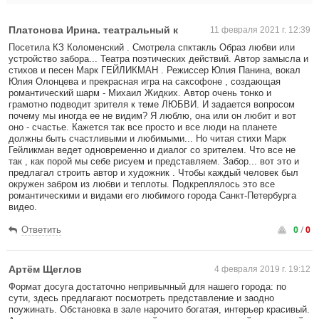
Платонова Ирина. театральный к
11 февраля 2021 г. 12:39
Посетила КЗ Коломенский . Смотрела спктакль Образ любви или
устройство забора... Театра поэтических действий. Автор замысла и
стихов и песен Марк ГЕЙЛИКМАН . Режиссер Юлия Панина, вокал
Юлия Олонцева и прекрасная игра на саксофоне , создающая
романтический шарм - Михаил Жидких. Автор очень тонко и
грамотно подводит зрителя к теме ЛЮБВИ. И задается вопросом
почему мы иногда ее не видим? Я люблю, она или он любит и вот
оно - счастье. Кажется так все просто и все люди на планете
должны быть счастливыми и любимыми... Но читая стихи Марк
Гейликман ведет одновременно и диалог со зрителем. Что все не
так , как порой мы себе рисуем и представляем. Забор... вот это и
предлагал строить автор и художник . Чтобы каждый человек был
окружен забром из любви и теплоты. Подкреплялось это все
романтическими и видами его любимого города Санкт-Петербурга
видео.
0
/
0
Ответить
Артём Щеглов
4 февраля 2019 г. 19:12
Формат досуга достаточно непривычный для нашего города: по
сути, здесь предлагают посмотреть представление и заодно
поужинать. Обстановка в зале нарочито богатая, интерьер красивый.