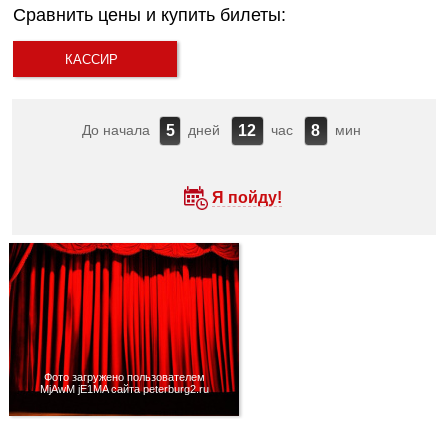
Сравнить цены и купить билеты:
КАССИР
До начала
дней
час
мин
5
12
8
Я пойду!
Фото загружено пользователем
MjAwM jE1MA сайта peterburg2.ru