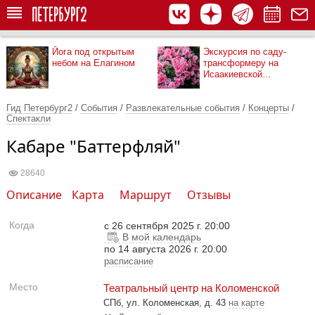
Йога под открытым
Экскурсия по саду-
небом на Елагином
трансформеру на
Исаакиевской
площади
Гид Петербург2
/
События
/
Развлекательные события
/
Концерты
/
Спектакли
Кабаре "Баттерфляй"
28640
Описание
Карта
Маршрут
Отзывы
Когда
с
26 сентября 2025 г. 20:00
В мой календарь
по 14 августа 2026 г. 20:00
расписание
Место
Театральный центр на Коломенской
СПб, ул. Коломенская, д. 43
на карте