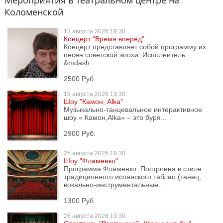
Мероприятия в Театральном центре на
Коломенской
13 августа
2026 19:30
Концерт "Время вперёд"
Концерт представляет собой программу из
песен советской эпохи. Исполнитель
&mdash...
2500 Руб.
19 августа
2026 19:30
Шоу "Камон, Alka"
Музыкально-танцевальное интерактивное
шоу « Камон,Alka» – это буря...
2900 Руб.
25 августа
2026 19:30
Шоу "Фламенко"
Программа Фламенко. Построена в стиле
традиционного испанского таблао (танец,
вокально-инструментальные...
1300 Руб.
26 августа
2026 19:30