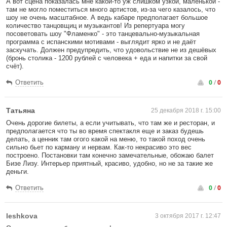
А вот сцена показалась мне какой-то уж слишком узкой, маленькой -
там не могло поместиться много артистов, из-за чего казалось, что
шоу не очень масштабное. А ведь кабаре предполагает большое
количество танцовщиц и музыкантов! Из репертуара могу
посоветовать шоу "Фламенко" - это танцевально-музыкальная
программа с испанскими мотивами - выглядит ярко и не даёт
заскучать. Должен предупредить, что удовольствие не из дешёвых
(бронь столика - 1200 рублей с человека + еда и напитки за свой
счёт).
0
/
0
Ответить
Татьяна
25 декабря 2018 г. 15:00
Очень дорогие билеты, а если учитывать, что там же и ресторан, и
предполагается что ты во время спектакля еще и заказ будешь
делать, а ценник там огого какой на меню, то такой поход очень
сильно бьет по карману и нервам. Как-то некрасиво это вес
построено. Постановки там конечно замечательные, обожаю балет
Бизе Лизу. Интерьер приятный, красиво, удобно, но не за такие же
деньги.
0
/
0
Ответить
leshkova
3 октября 2017 г. 12:47