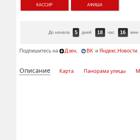
КАССИР
АФИША
До начала
дней
час
мин
5
18
16
Подпишитесь на
Дзен
,
ВК
и
Яндекс.Новости
.
Описание
Карта
Панорама улицы
М