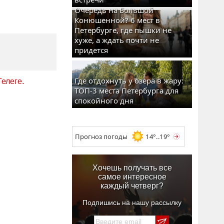
Очередь на Большой
Конюшенной? 6 мест в
Петербурге, где пышки не
хуже, а ждать почти не
придется
Где отдохнуть у озера в жару:
Телеге.
ТОП-3 места Петербурга для
спокойного дня
Прогноз погоды
14°..19°
Хочешь получать все
самое интересное
каждый четверг?
Подпишись на нашу рассылку