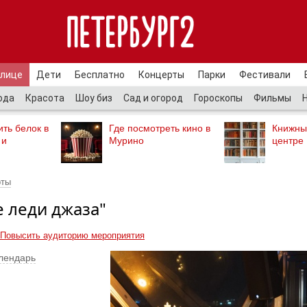
улице
Дети
Бесплатно
Концерты
Парки
Фестивали
ода
Красота
Шоу биз
Сад и огород
Гороскопы
Фильмы
ть белок в
Где посмотреть кино в
Книжны
 и
Мурино
центре
рты
е леди джаза"
Повысить аудиторию мероприятия
лендарь