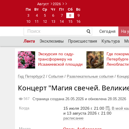
Август
2026
Пн
Вт
Ср
Чт
Пт
Сб
Вс
3
4
5
6
7
8
9
10
11
12
13
14
15
16
Сегодня
На 
Лента
Эксклюзивы
Происшествия
Культура
М
Экскурсия по саду-
Где покорми
трансформеру на
Петербурге
Исаакиевской площади
Ленобласти
Гид Петербург2
/
События
/
Развлекательные события
/
Конце
Концерт "Магия свечей. Велики
Страница создана 26.05.2026 и обновлена 28.05.2026
567
Когда
15 июля 2026 г. 21:00
В мой ка
и 13 августа 2026 г. 21:00
расписание
Место