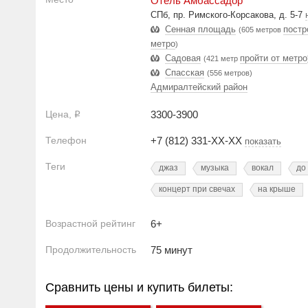
Отель Амбассадор
СПб, пр. Римского-Корсакова, д. 5-7
Сенная площадь
постр
(605 метров
метро
)
Садовая
пройти от метро
(421 метр
Спасская
(556 метров)
Адмиралтейский район
Цена,
3300-3900
Р
Телефон
+7 (812) 331-XX-XX
показать
Теги
джаз
музыка
вокал
до
концерт при свечах
на крыше
Возрастной рейтинг
6+
Продолжительность
75 минут
Сравнить цены и купить билеты: