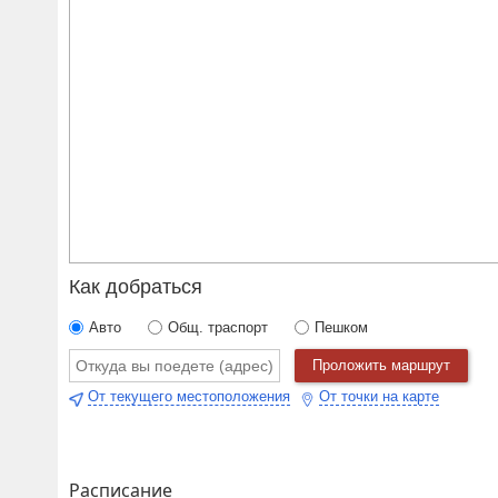
Как добраться
Авто
Общ. траспорт
Пешком
Проложить маршрут
От текущего местоположения
От точки на карте
Расписание