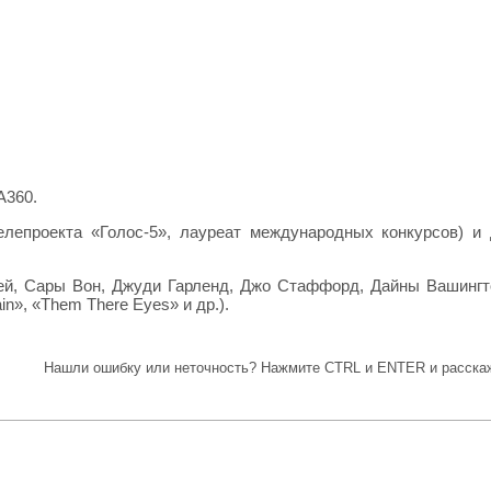
А360.
елепроекта «Голос-5», лауреат международных конкурсов) и
, Сары Вон, Джуди Гарленд, Джо Стаффорд, Дайны Вашингтон
in», «Them There Eyes» и др.).
Нашли ошибку или неточность? Нажмите CTRL и ENTER и расскаж