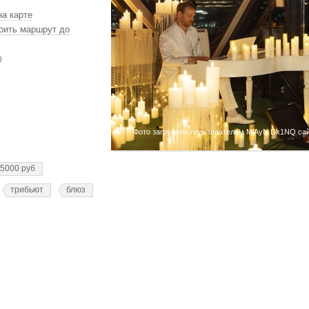
на карте
оить маршрут до
)
Фото загружено пользователем MjAyN Dk1NQ сайт
 5000 руб
трибьют
блюз