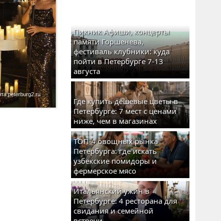
Пикник Афиши, концерты
памяти Горшенева,
фестиваль клубники: куда
пойти в Петербурге 7-13
августа
а peterburg2.ru
Где купить дешевые цветы в
Петербурге: 7 мест с ценами
ниже, чем в магазинах
ТОП-4 овощных рынка
Петербурга: где искать
узбекские помидоры и
фермерское мясо
Итальянский ужин в
Петербурге: 4 ресторана для
свидания и семейной
встречи