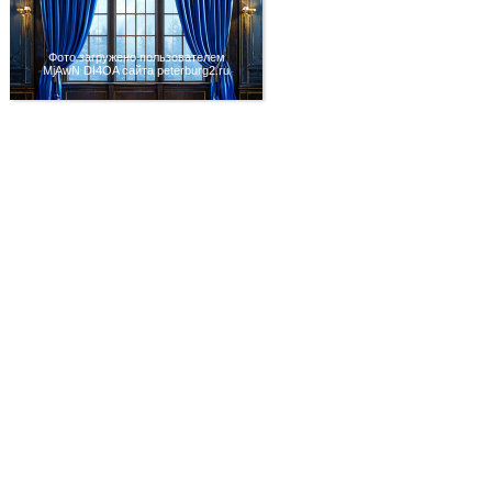
Фото загружено пользователем
MjAwN DI4OA сайта peterburg2.ru