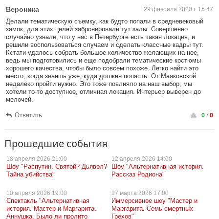
Вероника
29 февраля 2020 г. 15:47
Делали тематическую съемку, как будто попали в средневековый
замок, для этих целей забронировали тут залы. Совершенно
случайно узнали, что у нас в Петербурге есть такая локация, и
решили воспользоваться случаем и сделать классные кадры тут.
Кстати удалось собрать большое количество желающих на нее,
ведь мы подготовились и еще подобрали тематические костюмы
хорошего качества, чтобы было совсем похоже. Легко найти это
место, когда знаешь уже, куда должен попасть. От Маяковской
недалеко пройти нужно. Это тоже повлияло на наш выбор, мы
хотели то-то доступное, отличная локация. Интерьер выверен до
мелочей.
0
/
0
Ответить
Прошедшие события
18 апреля
2026 21:00
12 апреля
2026 14:00
Шоу "Распутин. Святой? Дьявол?
Шоу "Альтернативная история.
Тайна убийства"
Рассказ Родиона"
10 апреля
2026 19:00
27 марта
2026 17:00
Спектакль "Альтернативная
Иммерсивное шоу "Мастер и
история. Мастер и Маргарита.
Маргарита. Семь смертных
Аннушка. Было ли пролито
Грехов"