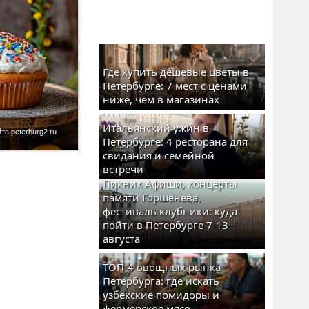
Где купить дешевые цветы в
Петербурге: 7 мест с ценами
ниже, чем в магазинах
Итальянский ужин в
а peterburg2.ru
Петербурге: 4 ресторана для
свидания и семейной
встречи
Пикник Афиши, концерты
памяти Горшенева,
фестиваль клубники: куда
пойти в Петербурге 7-13
августа
ТОП-4 овощных рынка
Петербурга: где искать
узбекские помидоры и
фермерское мясо