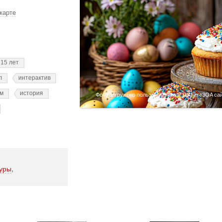
 карте
 15 лет
л
интерактив
ам
история
Фото загружено пользователем MTk4N zc3OA сайт
,
туры