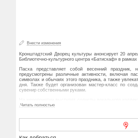
Внести изменения
Кронштадтский Дворец культуры анонсирует 20 апре
Библиотечно-культурного центра «Батискаф» в рамках
Пасха представляет собой весенний праздник, 
предусмотрены различные активности, включая пас
символах и обычаях этого праздника, а также увлек
дня. Также будет организован мастер-класс по соз
сувенир собственными руками.
На мероприятии выступят солисты вокального колле
студии «Феерия», которую ведут З. Бондарева и 
.Читать полностью
праздничной программе.
Гостей ожидают разнообразные угощения, приятн
национального проекта «Культура», который осуществ
Как добраться