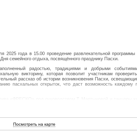
ля 2025 года в 15.00 проведение развлекательной программы
 Дня семейного отдыха, посвящённого празднику Пасхи.
наполненный радостью, традициями и добрыми событиям
хальную викторину, которая позволит участникам проверит
ательный рассказ об истории возникновения Пасхи, освещающи
данию пасхальных открыток, что даст возможность каждому г
ктива «ФРЕСКО» под руководством Т. Мартыновой и танцоры х
И. Микалаускайте. Концертные номера обещают стать ярки
ые сюрпризы и атмосфера веселья. Мероприятие организ
ляется по поручению Президента России.
Посмотреть на карте