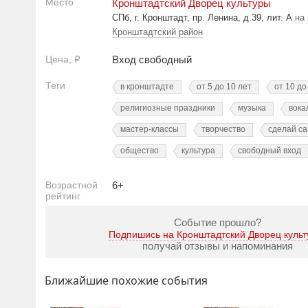
Место
Кронштадтский Дворец культуры
СПб, г. Кронштадт, пр. Ленина, д.39, лит. А
на
Кронштадтский район
Цена,
Вход свободный
Р
Теги
в кронштадте
от 5 до 10 лет
от 10 до
религиозные праздники
музыка
вока
мастер-классы
творчество
сделай с
общество
культура
свободный вход
Возрастной
6+
рейтинг
Событие прошло?
Подпишись на Кронштадтский Дворец куль
получай отзывы и напоминания
Ближайшие похожие события