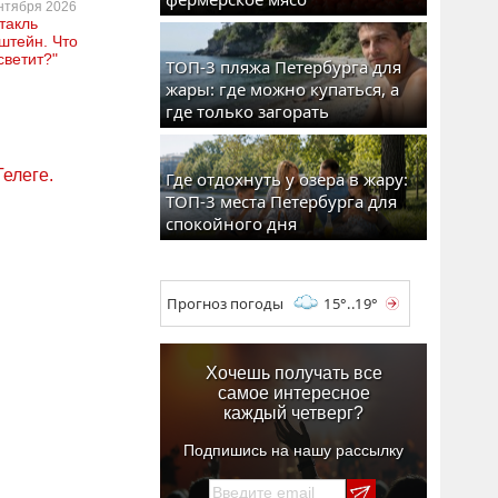
нтября 2026
такль
штейн. Что
светит?"
ТОП-3 пляжа Петербурга для
жары: где можно купаться, а
где только загорать
Телеге.
Где отдохнуть у озера в жару:
ТОП-3 места Петербурга для
спокойного дня
Прогноз погоды
15°..19°
Хочешь получать все
самое интересное
каждый четверг?
Подпишись на нашу рассылку