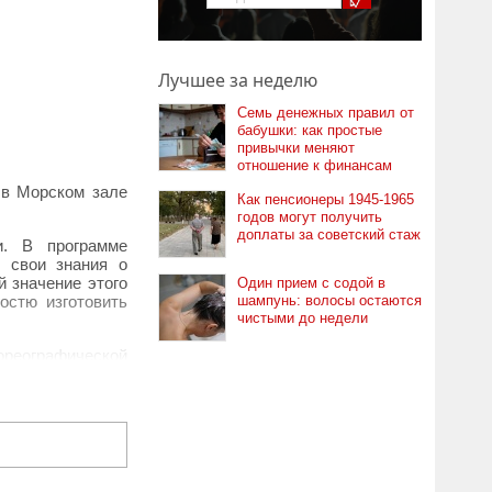
Лучшее за неделю
Семь денежных правил от
бабушки: как простые
привычки меняют
отношение к финансам
 в Морском зале
Как пенсионеры 1945-1965
годов могут получить
доплаты за советский стаж
и. В программе
ь свои знания о
й значение этого
Один прием с содой в
остю изготовить
шампунь: волосы остаются
чистыми до недели
ореографической
м дополнением к
овано в рамках