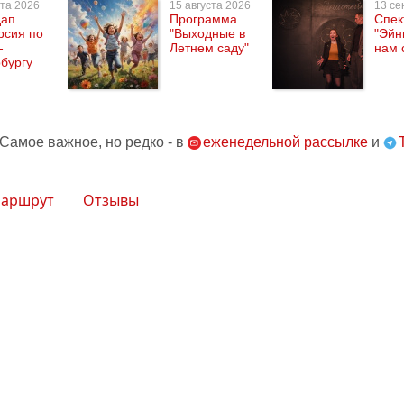
ста 2026
15 августа 2026
13 се
дап
Программа
Спек
рсия по
"Выходные в
"Эйн
-
Летнем саду"
нам 
бургу
 Самое важное, но редко - в
еженедельной рассылке
и
аршрут
Отзывы