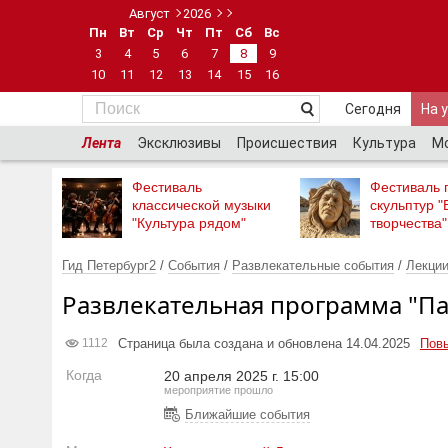
Август
2026
Пн
Вт
Ср
Чт
Пт
Сб
Вс
3
4
5
6
7
8
9
10
11
12
13
14
15
16
Сегодня
На 
Лента
Эксклюзивы
Происшествия
Культура
М
Фестиваль
Фестиваль 
классической музыки
скульптур "
"Культура рядом"
творчества"
Гид Петербург2
/
События
/
Развлекательные события
/
Лекции
Развлекательная программа "Па
Страница была создана и обновлена 14.04.2025
Пов
1112
Когда
20 апреля 2025 г. 15:00
мероприятие прошло
Ближайшие события