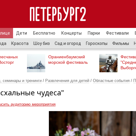
улице
Дети
Бесплатно
Концерты
Парки
Фестивали
ода
Красота
Шоу биз
Сад и огород
Гороскопы
Фильмы
песчаных
Ораниенбаумский
Фестив
Восторг
морской фестиваль
"Средн
Выборг
, семинары и тренинги
/
Развлечения для детей
/
Областные события
/
П
схальные чудеса"
ысить аудиторию мероприятия