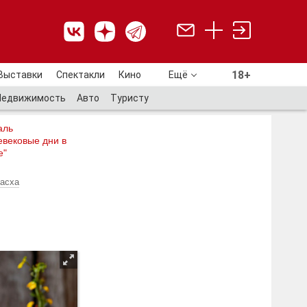
18+
Выставки
Спектакли
Кино
Ещё
18+
Недвижимость
Авто
Туристу
аль
евековые дни в
е"
асха