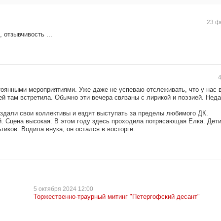
23 ф
 отзывчивость ...
4
тоянными мероприятиями. Уже даже не успеваю отслеживать, что у нас 
й там встретила. Обычно эти вечера связаны с лирикой и поэзией. Нед
оздали свои коллективы и ездят выступать за пределы любимого ДК.
. Сцена высокая. В этом году здесь проходила потрясающая Елка. Дети
тиков. Водила внука, он остался в восторге.
5 октября
2024 12:00
Торжественно-траурный митинг "Петергофский десант"