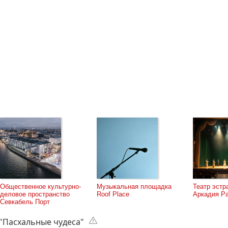
Нашли ошибку или неточность? Нажмите CTRL и ENTER и расскаж
Общественное культурно-
Музыкальная площадка
Театр эстр
деловое пространство
Roof Place
Аркадия Р
Севкабель Порт
"Пасхальные чудеса"