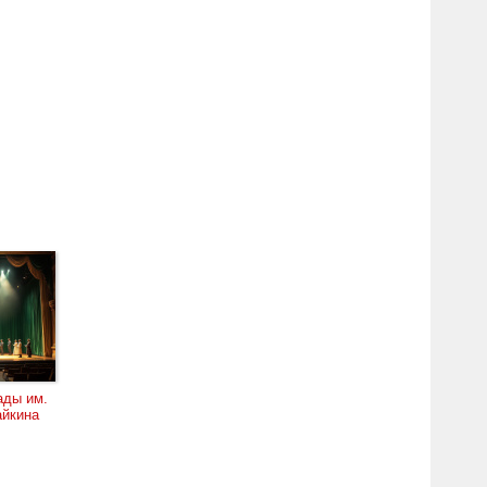
ите нам про это
ады им.
айкина