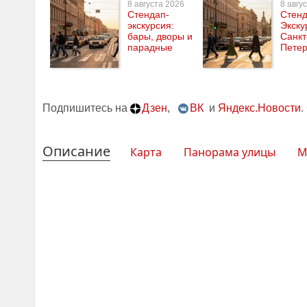
8 августа 2026
8 авгу
Стендап-
Стен
экскурсия:
Экску
бары, дворы и
Санкт
парадные
Петер
Подпишитесь на
Дзен
,
ВК
и
Яндекс.Новости
.
Описание
Карта
Панорама улицы
М