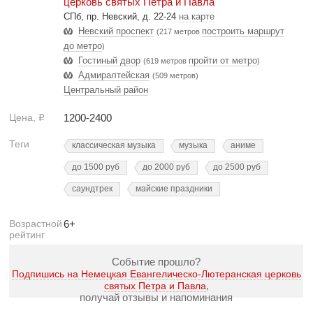
церковь святых Петра и Павла
СПб, пр. Невский, д. 22-24
на карте
Невский проспект
построить маршрут
(217 метров
до метро
)
Гостиный двор
пройти от метро
(619 метров
)
Адмиралтейская
(509 метров)
Центральный район
Цена,
1200-2400
Р
Теги
классическая музыка
музыка
аниме
до 1500 руб
до 2000 руб
до 2500 руб
саундтрек
майские праздники
Возрастной
6+
рейтинг
Событие прошло?
Подпишись на Немецкая Евангелическо-Лютеранская церковь
,
святых Петра и Павла
получай отзывы и напоминания