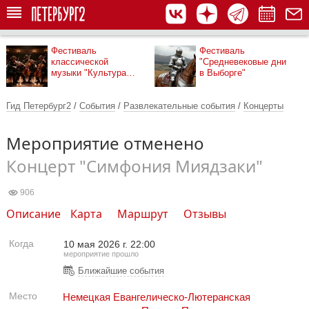
Фестиваль
Фестиваль
классической
"Средневековые дни
музыки "Культура
в Выборге"
рядом"
Гид Петербург2
/
События
/
Развлекательные события
/
Концерты
Мероприятие отменено
Концерт "Симфония Миядзаки"
906
Описание
Карта
Маршрут
Отзывы
Когда
10 мая 2026 г. 22:00
мероприятие прошло
Ближайшие события
Место
Немецкая Евангелическо-Лютеранская