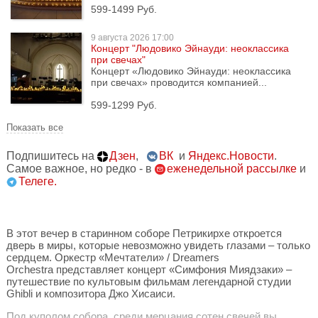
599-1499 Руб.
9 августа
2026 17:00
Концерт "Людовико Эйнауди: неоклассика
при свечах"
Концерт «Людовико Эйнауди: неоклассика
при свечах» проводится компанией...
599-1299 Руб.
Показать все
Подпишитесь на
Дзен
,
ВК
и
Яндекс.Новости
.
Самое важное, но редко - в
еженедельной рассылке
и
Телеге.
В этот вечер в старинном соборе Петрикирхе откроется
дверь в миры, которые невозможно увидеть глазами – только
сердцем. Оркестр «Мечтатели» / Dreamers
Orchestra представляет концерт «Симфония Миядзаки» –
путешествие по культовым фильмам легендарной студии
Ghibli и композитора Джо Хисаиси.
Под куполом собора, среди мерцания сотен свечей вы