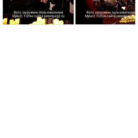
Фото загружено пользователем
Фото загружено пользователем
MjAxO TI2Nw сайта peterburg2.ru
MjAxO TI2OA сайта peterburg2.ru