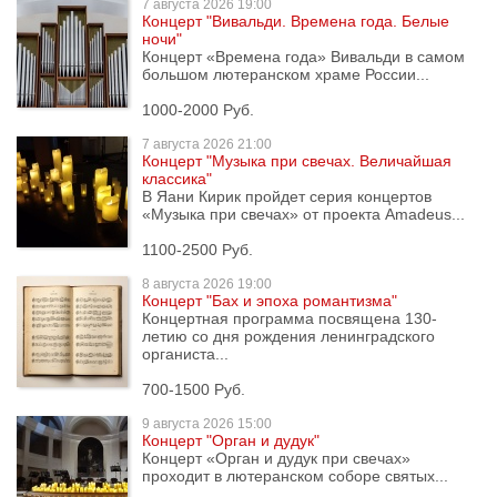
7 августа
2026 19:00
Концерт "Вивальди. Времена года. Белые
ночи"
Концерт «Времена года» Вивальди в самом
большом лютеранском храме России...
1000-2000 Руб.
7 августа
2026 21:00
Концерт "Музыка при свечах. Величайшая
классика"
В Яани Кирик пройдет серия концертов
«Музыка при свечах» от проекта Amadeus...
1100-2500 Руб.
8 августа
2026 19:00
Концерт "Бах и эпоха романтизма"
Концертная программа посвящена 130-
летию со дня рождения ленинградского
органиста...
700-1500 Руб.
9 августа
2026 15:00
Концерт "Орган и дудук"
Концерт «Орган и дудук при свечах»
проходит в лютеранском соборе святых...