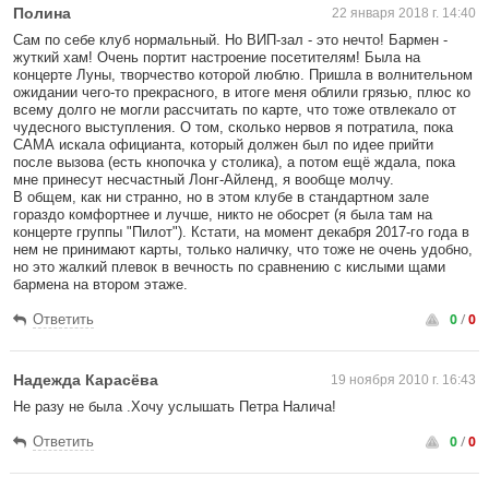
Полина
22 января 2018 г. 14:40
Сам по себе клуб нормальный. Но ВИП-зал - это нечто! Бармен -
жуткий хам! Очень портит настроение посетителям! Была на
концерте Луны, творчество которой люблю. Пришла в волнительном
ожидании чего-то прекрасного, в итоге меня облили грязью, плюс ко
всему долго не могли рассчитать по карте, что тоже отвлекало от
чудесного выступления. О том, сколько нервов я потратила, пока
САМА искала официанта, который должен был по идее прийти
после вызова (есть кнопочка у столика), а потом ещё ждала, пока
мне принесут несчастный Лонг-Айленд, я вообще молчу.
В общем, как ни странно, но в этом клубе в стандартном зале
гораздо комфортнее и лучше, никто не обосрет (я была там на
концерте группы "Пилот"). Кстати, на момент декабря 2017-го года в
нем не принимают карты, только наличку, что тоже не очень удобно,
но это жалкий плевок в вечность по сравнению с кислыми щами
бармена на втором этаже.
0
/
0
Ответить
Надежда Карасёва
19 ноября 2010 г. 16:43
Не разу не была .Хочу услышать Петра Налича!
0
/
0
Ответить