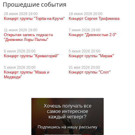
Прошедшие события
28 июня
2026 19:00
18 июня
2026 20:00
Концерт группы "Торба-на-Круче"
Концерт Сергея Трофимова
11 июня
2026 19:00
7 июня
2026 19:00
Открытая запись подкаста
Концерт "Девяностые 2.0"
"Дневники Лоры Палны"
6 июня
2026 20:00
5 июня
2026 20:00
Концерт группы "Крематорий"
Концерт группы "Мираж"
5 июня
2026 20:00
31 мая
2026 20:00
Концерт группы "Маша и
Концерт группы "Слот"
Медведи"
Хочешь получать все
самое интересное
каждый четверг?
Подпишись на нашу рассылку