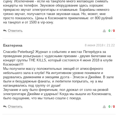
сцену. Исключение - если на танцполе много желающих снимать
концерты на телефон. Звуковое оборудование здесь хорошее:
прекрасно звучат электрогитары и клавишные. Барабаны немного
грязно звучат, получается такая звуковая каша. Но, может, мне
просто показалось. Цены в Космонавте приемлемые: от 800 рублей
на танцпол и от 1500 в vip-зону.
0
/
0
Ответить
Екатерина
8 июня 2018 г. 21:22
Спасибо Peterburg2 Журнал о событиях и местах Петербурга за
проведение розыгрыша с чудесными призами - двумя билетами на
концерт группы THE KILLS, который состоялся 4 июня 2018 в клубе
Космонавт!!!
Мы получили массу положительных эмоций от атмосферного
небольшого зала в клубе! На интуитивном уровне понимали и
радовались движениям и эмоциям дуэта - Элисон и Джейми. В зале
были и безудержные фанаты, и любители попрыгать, ну а мы
натанцевались под группу от души!
Звучание и шоу было фееричным, пол дрожал от соло на резвой
электрогитаре Джейми и ударных! Когда мы вышли из Космонавта,
было ощущение, что мы только сошли с поезда.
0
/
0
Ответить