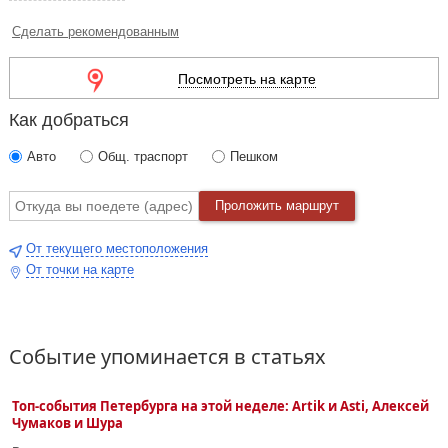
«Твори Добро», «Холодная луна», «Не верь слезам»,
«Отшумели летние дожди» и услышать новые композиции.
Сделать рекомендованным
Этот концерт нельзя пропустить! Только живой звук и самые
любимые хиты!
Посмотреть на карте
Как добраться
Авто
Общ. траспорт
Пешком
Проложить маршрут
От текущего местоположения
От точки на карте
Событие упоминается в статьях
Топ-события Петербурга на этой неделе: Artik и Asti, Алексей
Чумаков и Шура