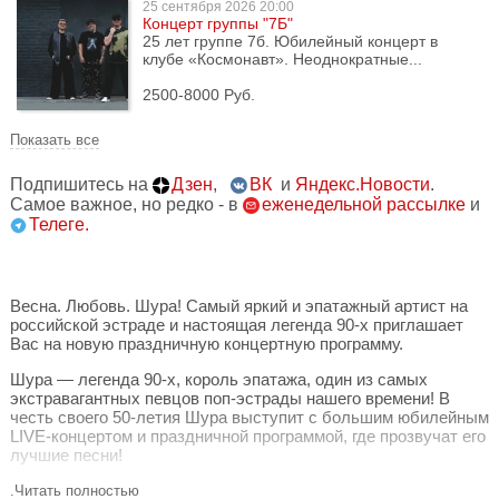
25 сентября
2026 20:00
Концерт группы "7Б"
25 лет группе 7б. Юбилейный концерт в
клубе «Космонавт». Неоднократные...
2500-8000 Руб.
Показать все
Подпишитесь на
Дзен
,
ВК
и
Яндекс.Новости
.
Самое важное, но редко - в
еженедельной рассылке
и
Телеге.
Весна. Любовь. Шура! Самый яркий и эпатажный артист на
российской эстраде и настоящая легенда 90-х приглашает
Вас на новую праздничную концертную программу.
Шура — легенда 90-х, король эпатажа, один из самых
экстравагантных певцов поп-эстрады нашего времени! В
честь своего 50-летия Шура выступит с большим юбилейным
LIVE-концертом и праздничной программой, где прозвучат его
лучшие песни!
В этот вечер можно не только спеть вместе любимые песни
.Читать полностью