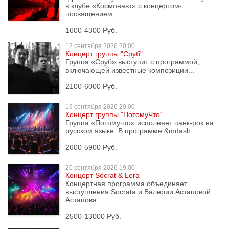
в клубе «Космонавт» с концертом-
посвящением...
1600-4300 Руб.
12 сентября
2026 20:00
Концерт группы "Сруб"
Группа «Сруб» выступит с программой,
включающей известные композиции...
2100-6000 Руб.
19 сентября
2026 20:00
Концерт группы "ПотомуЧто"
Группа «Потомучто» исполняет панк-рок на
русском языке. В программе &mdash...
2600-5900 Руб.
20 сентября
2026 19:00
Концерт Socrat & Lera
Концертная программа объединяет
выступления Socratа и Валерии Астаповой.
Астапова...
2500-13000 Руб.