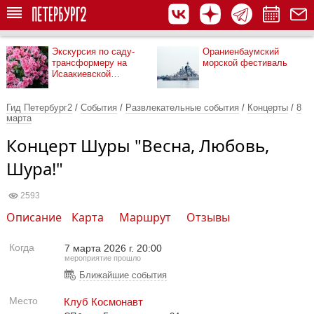
Экскурсия по саду-
Ораниенбаумский
трансформеру на
морской фестиваль
Исаакиевской
площади
Гид Петербург2
/
События
/
Развлекательные события
/
Концерты
/
8
марта
Концерт Шуры "Весна, Любовь,
Шура!"
2593
Описание
Карта
Маршрут
Отзывы
Когда
7 марта 2026 г. 20:00
мероприятие прошло
Ближайшие события
Место
Клуб Космонавт