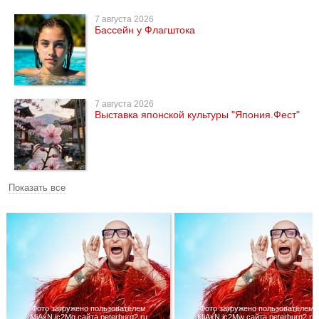
7 августа 2026
Бассейн у Флагштока
7 августа 2026
Выставка японской культуры "Япония.Фест"
Показать все
Фото загружено пользователем
Фото загружено пользователем
MjAxN jc2Mg сайта peterburg2.ru
MjAxN jc2Mw сайта peterburg2.ru