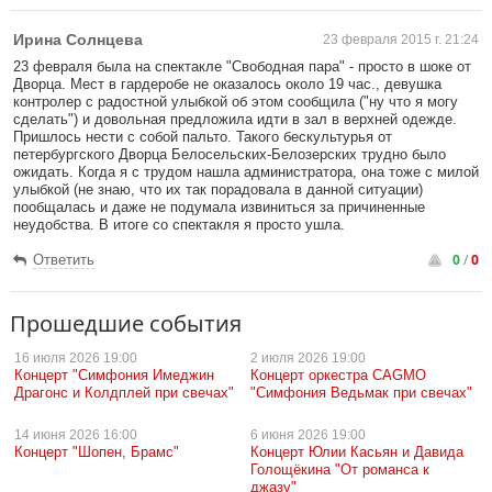
Ирина Солнцева
23 февраля 2015 г. 21:24
23 февраля была на спектакле "Свободная пара" - просто в шоке от
Дворца. Мест в гардеробе не оказалось около 19 час., девушка
контролер с радостной улыбкой об этом сообщила ("ну что я могу
сделать") и довольная предложила идти в зал в верхней одежде.
Пришлось нести с собой пальто. Такого бескультурья от
петербургского Дворца Белосельских-Белозерских трудно было
ожидать. Когда я с трудом нашла администратора, она тоже с милой
улыбкой (не знаю, что их так порадовала в данной ситуации)
пообщалась и даже не подумала извиниться за причиненные
неудобства. В итоге со спектакля я просто ушла.
0
/
0
Ответить
Прошедшие события
16 июля
2026 19:00
2 июля
2026 19:00
Концерт "Симфония Имеджин
Концерт оркестра CAGMO
Драгонс и Колдплей при свечах"
"Симфония Ведьмак при свечах"
14 июня
2026 16:00
6 июня
2026 19:00
Концерт "Шопен, Брамс"
Концерт Юлии Касьян и Давида
Голощёкина "От романса к
джазу"