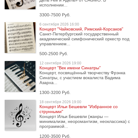
Дель Рей и Адель» от CAGMO. В
исполнении...
3300-7500 Руб.
6 сентября
2026 16:00
Концерт "Чайковский, Римский-Корсаков"
Санкт-Петербургский государственный
академический симфонический оркестр под
управлением...
500-2500 Руб.
12 сентября
2026 19:00
Концерт "Век имени Синатры"
Концерт, посвящённый творчеству Фрэнка
Синатры, с участием вокалиста Вадима
Азарха...
1300-3200 Руб.
18 сентября
2026 19:00
Концерт Ильи Бешевли "Избранное со
струнными"
Концерт Ильи Бешевли (жанры —
минимализм, неоромантизм, неоклассика) с
программой...
1200-3500 Руб.