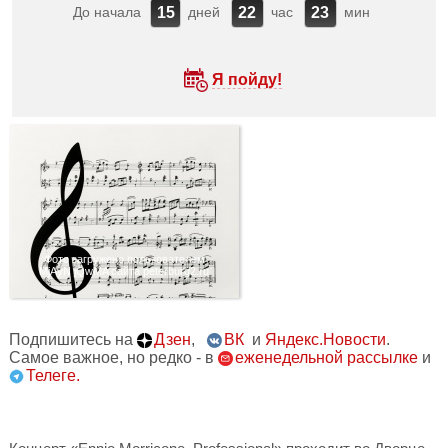
До начала
дней
час
мин
15
22
23
Я пойду!
Фото загружено пользователем
MjAyN jQwMA сайта peterburg2.ru
Подпишитесь на
Дзен
,
ВК
и
Яндекс.Новости
.
Самое важное, но редко - в
еженедельной рассылке
и
Телеге.