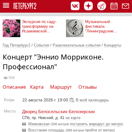
Экскурсия по саду-
Музыкальный
трансформеру на
фестиваль
Исаакиевской
"Ленинградские
площади
мосты"
Гид Петербург2
/
События
/
Развлекательные события
/
Концерты
Концерт "Эннио Морриконе.
Профессионал"
558
Описание
Карта
Маршрут
Отзывы
Когда
22 августа 2026 г. 19:00
В мой календарь
Место
Дворец Белосельских-Белозерских
СПб, пр. Невский, д. 41
на карте
Маяковская
построить маршрут до метро
(596 метров
)
Восстания площадь
пройти от метро
(889 метров
)