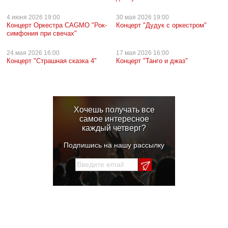
4 июня
2026 19:00
30 мая
2026 19:00
Концерт Оркестра CAGMO "Рок-
Концерт "Дудук с оркестром"
симфония при свечах"
24 мая
2026 16:00
17 мая
2026 16:00
Концерт "Страшная сказка 4"
Концерт "Танго и джаз"
Хочешь получать все
самое интересное
каждый четверг?
Подпишись на нашу рассылку