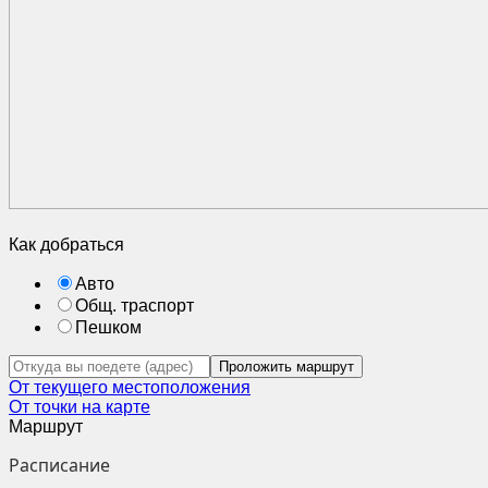
Как добраться
Авто
Общ. траспорт
Пешком
Проложить маршрут
От текущего местоположения
От точки на карте
Маршрут
Расписание