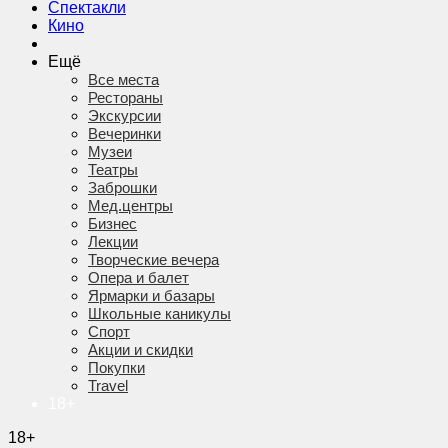
Спектакли
Кино
Ещё
Все места
Рестораны
Экскурсии
Вечеринки
Музеи
Театры
Заброшки
Мед.центры
Бизнес
Лекции
Творческие вечера
Опера и балет
Ярмарки и базары
Школьные каникулы
Спорт
Акции и скидки
Покупки
Travel
18+
18+