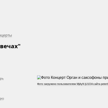
нцерты
свечах"
арь
Фото загружено пользователем MjAyN jU1OA сайта peterb
ро
)