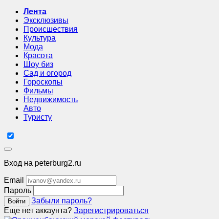
Лента
Эксклюзивы
Происшествия
Культура
Мода
Красота
Шоу биз
Сад и огород
Гороскопы
Фильмы
Недвижимость
Авто
Туристу
Вход на peterburg2.ru
Email
Пароль
Забыли пароль?
Войти
Еще нет аккаунта?
Зарегистрироваться