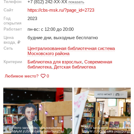
Телефон
+7 (812) 242-XX-XX
показать
Сайт
https://cbs-msk.ru/?page_id=2723
Год
2023
открытия
Работает
пн-вс: с 12:00 до 20:00
Цена
будние дни, выходные бесплатно
входа,
Сеть
Централизованная библиотечная система
Московского района
Критерии
Библиотека для взрослых
,
Современная
библиотека
,
Детская библиотека
Любимое место?
0
Фото загружено пользователем
Фото загружено пользователем
MjAyM zU5Nw сайта peterburg2.ru
MjAyM zU5OA сайта peterburg2.ru