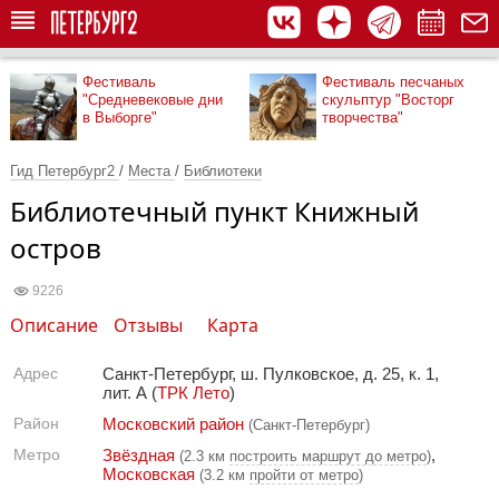
Фестиваль
Фестиваль песчаных
"Средневековые дни
скульптур "Восторг
в Выборге"
творчества"
Гид Петербург2
/
Места
/
Библиотеки
Библиотечный пункт Книжный
остров
9226
Описание
Отзывы
Карта
Адрес
Санкт-Петербург, ш. Пулковское, д. 25, к. 1,
лит. А (
ТРК Лето
)
Район
Московский район
(Санкт-Петербург)
Метро
Звёздная
,
(2.3 км
построить маршрут до метро
)
Московская
(3.2 км
пройти от метро
)