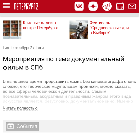
Книжные аллеи в
Фестиваль
центре Петербурга
"Средневековые дни
в Выборге"
Гид Петербург2
/
Теги
Мероприятия по теме документальный
фильм в СПб
В нынешнее время представить жизнь без кинематографа очень
сложно, его творческие «щупальца» проникли, можно сказать,
во все сферы человеческой деятельности. Самым
познавательным, аккуратным и правдивым жанром этого вида
искусства является, безусловно, документальное кино. Именно
с его помощью мы можем узнать о жизни в самых отдаленных
Читать полностью
уголках земли, дикой природе или безграничных галактиках.
Однако научно-популярными тематиками документальное кино
не ограничивается, жанры его весьма разнообразны.
События
Телеканалы являются основными заказчиками документальных
фильмов образовательной и научной тематик. Авторское же