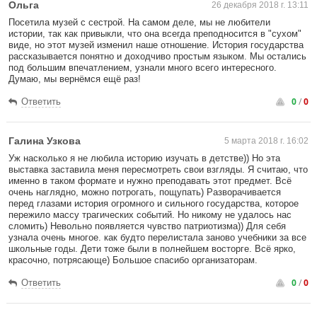
Ольга
26 декабря 2018 г. 13:11
Посетила музей с сестрой. На самом деле, мы не любители
истории, так как привыкли, что она всегда преподносится в "сухом"
виде, но этот музей изменил наше отношение. История государства
рассказывается понятно и доходчиво простым языком. Мы остались
под большим впечатлением, узнали много всего интересного.
Думаю, мы вернёмся ещё раз!
0
/
0
Ответить
Галина Узкова
5 марта 2018 г. 16:02
Уж насколько я не любила историю изучать в детстве)) Но эта
выставка заставила меня пересмотреть свои взгляды. Я считаю, что
именно в таком формате и нужно преподавать этот предмет. Всё
очень наглядно, можно потрогать, пощупать) Разворачивается
перед глазами история огромного и сильного государства, которое
пережило массу трагических событий. Но никому не удалось нас
сломить) Невольно появляется чувство патриотизма)) Для себя
узнала очень многое. как будто перелистала заново учебники за все
школьные годы. Дети тоже были в полнейшем восторге. Всё ярко,
красочно, потрясающе) Большое спасибо организаторам.
0
/
0
Ответить