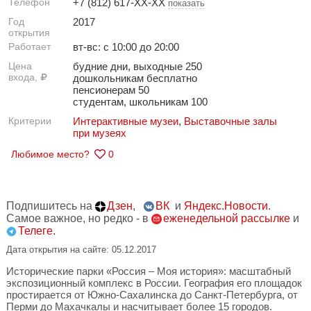
Телефон
+7 (812) 617-XX-XX
показать
Год
2017
открытия
Работает
вт-вс: с 10:00 до 20:00
Цена
будние дни, выходные 250
входа,
дошкольникам бесплатно
пенсионерам 50
студентам, школьникам 100
Критерии
Интерактивные музеи
,
Выставочные залы
при музеях
Любимое место?
0
Подпишитесь на
Дзен
,
ВК
и
Яндекс.Новости
.
Самое важное, но редко - в
еженедельной рассылке
и
Телеге.
Дата открытия на сайте: 05.12.2017
Исторические парки «Россия – Моя история»: масштабный
экспозиционный комплекс в России. География его площадок
простирается от Южно-Сахалинска до Санкт-Петербурга, от
Перми до Махачкалы и насчитывает более 15 городов.