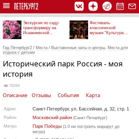
Экскурсия по саду-
Фестиваль
трансформеру на
классической
Исаакиевской
музыки "Культура
площади
рядом"
Гид Петербург2
/
Места
/
Выставочные залы и центры
,
Места для
отдыха с детьми
Исторический парк Россия - моя
история
78264
Описание
Отзывы
События
Карта
Адрес
Санкт-Петербург, ул. Бассейная, д. 32, стр. 1​
Район
Московский район
(Санкт-Петербург)
Метро
Парк Победы
(1.0 км
построить маршрут до
метро
)