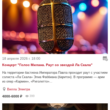
18 апреля 2026 г. 18:00
Концерт "Голос Милана. Раут со звездой Ла Скала"
На территории бастиона Императора Павла проходит раут с участием
солиста «Ла Скала» Элиа Фаббиана (баритон). В программе — арии
из опер «Кармен», «Риголетто»...
Вилла Электра
4000-6000 ₽
399