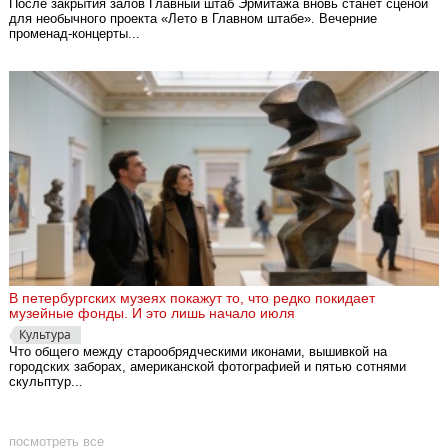
После закрытия залов Главный штаб Эрмитажа вновь станет сценой
для необычного проекта «Лето в Главном штабе». Вечерние
променад-концерты...
В петербургских музеях покажут то, что редко покидает
музейные фонды. И это лишь начало июля
Культура
Что общего между старообрядческими иконами, вышивкой на
городских заборах, американской фотографией и пятью сотнями
скульптур...
посмотреть все