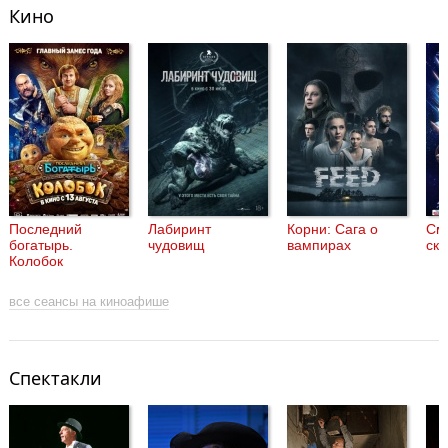
Кино
Последний
Лабиринт
Корни: Сага о
См
богатырь.
чудовищ
вампирах
скв
Колобок
все сеансы на киноафише
Спектакли