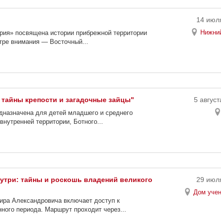
14 июля
Нижний
рия» посвящена истории прибрежной территории
тре внимания — Восточный...
 тайны крепости и загадочные зайцы"
5 август
дназначена для детей младшего и среднего
нутренней территории, Ботного...
утри: тайны и роскошь владений великого
29 июля
Дом учен
мира Александровича включает доступ к
ного периода. Маршрут проходит через...