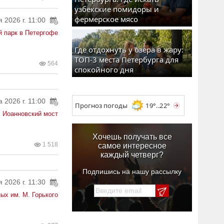
узбекские помидоры и
фермерское мясо
 2026 г. 11:00
 парк в Петергофе
Где отдохнуть у озера в жару:
ТОП-3 места Петербурга для
564
спокойного дня
а 2026 г. 11:00
Прогноз погоды
19°..22°
Иоанновский мост
Хочешь получать все
1 518
самое интересное
каждый четверг?
Подпишись на нашу рассылку
 2026 г. 11:30
ых им. М. Горького