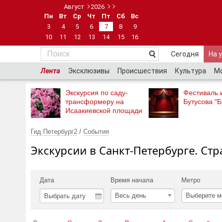
Август
2026
Пн
Вт
Ср
Чт
Пт
Сб
Вс
3
4
5
6
7
8
9
10
11
12
13
14
15
16
Сегодня
На 
Лента
Эксклюзивы
Происшествия
Культура
М
Экскурсия по саду-
Фестиваль 
трансформеру на
Бутусова "Б
Исаакиевской площади
Гид Петербург2
/
События
Экскурсии в Санкт-Петербурге. Стр
Дата
Время начала
Метро
Весь день
Выберите м