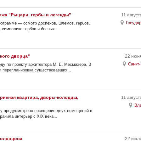
ажа "Рыцари, гербы и легенды"
11 август
Госуда
рограмме — осмотр доспехов, шлемов, гербов,
 символике гербов и боевых...
кого дворца"
22 июня
Санкт-
оду по проекту архитектора М. Е. Месмахера. В
и перепланировка существовавших...
аринная квартира, дворы-колодцы,
11 август
Вл
гу предусмотрено посещение двух помещений в
анила интерьер с XIX века...
Половцова
22 июля