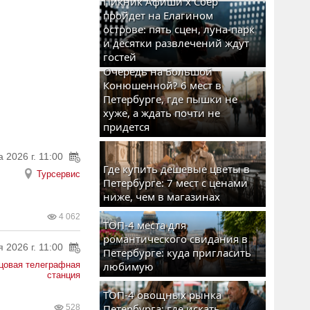
Пикник Афиши x Сбер
пройдет на Елагином
острове: пять сцен, луна-парк
и десятки развлечений ждут
гостей
Очередь на Большой
Конюшенной? 6 мест в
Петербурге, где пышки не
хуже, а ждать почти не
придется
 2026 г. 11:00
Где купить дешевые цветы в
Турсервис
Петербурге: 7 мест с ценами
ниже, чем в магазинах
4 062
ТОП-4 места для
романтического свидания в
 2026 г. 11:00
Петербурге: куда пригласить
цовая телеграфная
любимую
станция
ТОП-4 овощных рынка
Петербурга: где искать
528