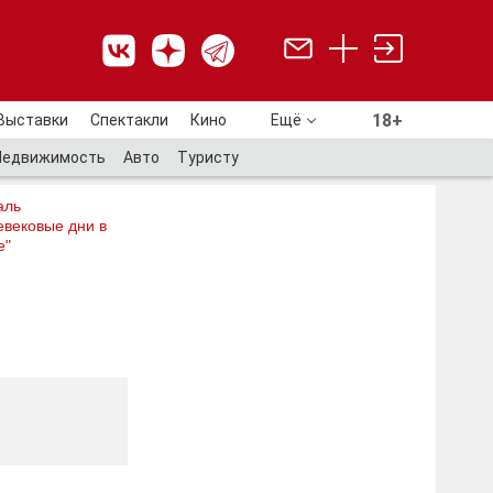
18+
Выставки
Спектакли
Кино
Ещё
18+
Недвижимость
Авто
Туристу
аль
евековые дни в
е"