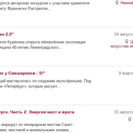
Нижний
ятся авторские экскурсии с участием хранителя
екту Франческо Растрелли...
н 2.0"
24 август
Ц
гея Курёхина открыта обновлённая экспозиция
искусства и
ящена 45-летию Ленинградского...
х у Смешариков - 5!"
9 марта
ящий мастер-класс по созданию мультфильма. Под
 «Петербург», которые рисуют...
рге. Часть 2: Энергия мест и врата
15 август
й маршрут по непарадным местам Санкт-
ами, мистикой и аномальными зонами...