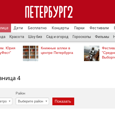
улице
Дети
Бесплатно
Концерты
Парки
Фестивали
ода
Красота
Шоу биз
Сад и огород
Гороскопы
Фильмы
им. Юрия
Книжные аллеи в
Фестив
уФест"
центре Петербурга
"Средн
Выборг
аница 4
Район
етро
Выберите район