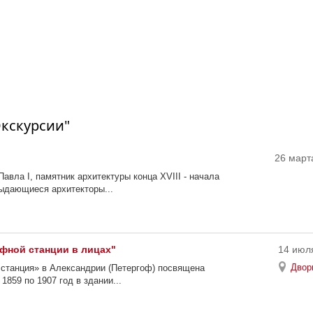
кскурсии"
26 марта
авла I, памятник архитектуры конца XVIII - начала
выдающиеся архитекторы...
фной станции в лицах"
14 июля
Двор
 станция» в Александрии (Петергоф) посвящена
1859 по 1907 год в здании...