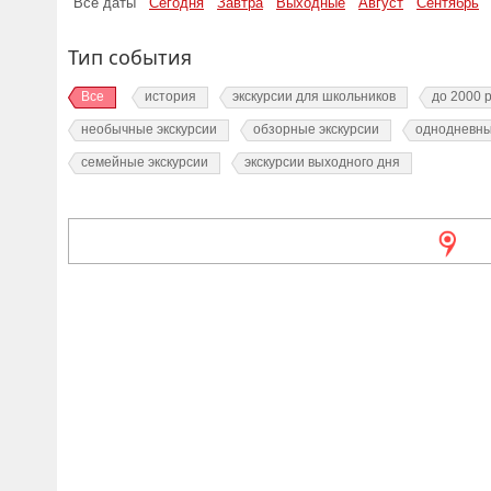
Все даты
Сегодня
Завтра
Выходные
Август
Сентябрь
Тип события
Все
история
экскурсии для школьников
до 2000 
необычные экскурсии
обзорные экскурсии
однодневны
семейные экскурсии
экскурсии выходного дня