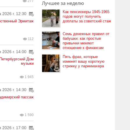
277
Лучшее за неделю
Как пенсионеры 1945-1965
а 2026 г. 12:30
годов могут получить
рственный Эрмитаж
доплаты за советский стаж
Семь денежных правил от
бабушки: как простые
112
привычки меняют
отношение к финансам
 2026 г. 14:00
Пять фраз, которые
Петербургский Дом
изменят вашу короткую
музыки
стрижку у парикмахера
1 945
а 2026 г. 14:30
адимирский пассаж
1 590
 2026 г. 17:00