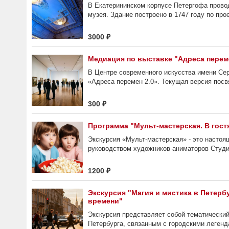
В Екатерининском корпусе Петергофа провод
музея. Здание построено в 1747 году по про
3000 ₽
Медиация по выставке "Адреса переме
В Центре современного искусства имени Сер
«Адреса перемен 2.0». Текущая версия посв
300 ₽
Программа "Мульт-мастерская. В гостя
Экскурсия «Мульт-мастерская» - это насто
руководством художников-аниматоров Студии
1200 ₽
Экскурсия "Магия и мистика в Петербу
времени"
Экскурсия представляет собой тематически
Петербурга, связанным с городскими легенд