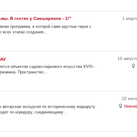
ы. В гостях у Смешариков - 1!"
1 марта
вная программа, в которой сами круглые герои с
 всех этапах создания...
аду
16 август
ется объектом садово-паркового искусства XVIII–
ржавина. Пространство...
20 июля
Нижний
я авторская экскурсия по историческому маршруту
ходят по коридору, соединяющему...