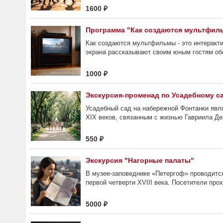
1600 ₽
Программа "Как создаются мультфильм
Как создаются мультфильмы - это интеракти
экрана рассказывают своим юным гостям обо
1000 ₽
Экскурсия-променад по Усадебному с
Усадебный сад на набережной Фонтанки явля
XIX веков, связанным с жизнью Гавриила Де
550 ₽
Экскурсия "Нагорные палаты"
В музее-заповеднике «Петергоф» проводитс
первой четверти XVIII века. Посетители про
5000 ₽