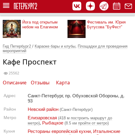
Йога под открытым
Фестиваль им. Юрия
небом на Елагином
Бутусова "БуФест"
Гид Петербург2
/
Караоке бары и клубы
,
Площадки для проведения
мероприятий
Кафе Проспект
25562
Описание
Отзывы
Карта
Адрес
Санкт-Петербург, пр. Обуховской Обороны, д.
93
Район
Невский район
(Санкт-Петербург)
Метро
Елизаровская
(418 м
построить маршрут до
,
Рыбацкое
метро
)
(8.5 км
пройти от метро
)
Кухня
Рестораны европейской кухни
,
Итальянские