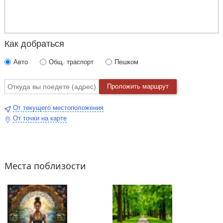
Как добраться
Авто
Общ. траспорт
Пешком
Проложить маршрут
От текущего местоположения
От точки на карте
Места поблизости