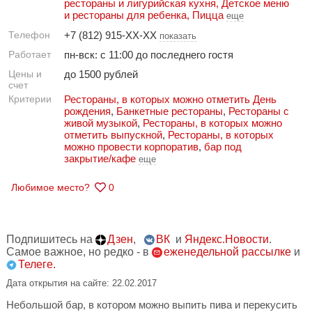
рестораны и лигурийская кухня
,
Детское меню
и рестораны для ребенка
,
Пицца
еще
Телефон
+7 (812) 915-XX-XX
показать
Работает
пн-вск: с 11:00 до последнего гостя
Цены и
до 1500 рублей
счет
Критерии
Рестораны, в которых можно отметить День
рождения
,
Банкетные рестораны
,
Рестораны с
живой музыкой
,
Рестораны, в которых можно
отметить выпускной
,
Рестораны, в которых
можно провести корпоратив
,
бар под
закрытие/кафе
еще
Любимое место?
0
Подпишитесь на
Дзен
,
ВК
и
Яндекс.Новости
.
Самое важное, но редко - в
еженедельной рассылке
и
Телеге.
Дата открытия на сайте: 22.02.2017
Небольшой бар, в котором можно выпить пива и перекусить