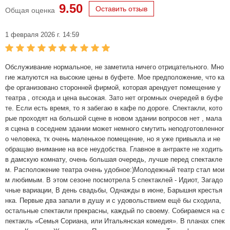
9.50
Оставить отзыв
Общая оценка
1 февраля 2026 г. 14:59
Обслуживание нормальное, не заметила ничего отрицательного. Мно
гие жалуются на высокие цены в буфете. Мое предположение, что ка
фе организовано сторонней фирмой, которая арендует помещение у
театра , отсюда и цена высокая. Зато нет огромных очередей в буфе
те. Если есть время, то я забегаю в кафе по дороге. Спектакли, кото
рые проходят на большой сцене в новом здании вопросов нет , мала
я сцена в соседнем здании может немного смутить неподготовленног
о человека, тк очень маленькое помещение, но я уже привыкла и не
обращаю внимание на все неудобства. Главное в антракте не ходить
в дамскую комнату, очень большая очередь, лучше перед спектакле
м. Расположение театра очень удобное:)Молодежный театр стал мои
м любимым. В этом сезоне посмотрела 5 спектаклей - Идиот, Загадо
чные вариации, В день свадьбы, Однажды в июне, Барышня крестья
нка. Первые два запали в душу и с удовольствием ещё бы сходила,
остальные спектакли прекрасны, каждый по своему. Собираемся на с
пектакль «Семья Сориана, или Итальянская комедия». В планах спек