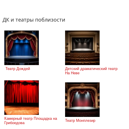
ДК и театры поблизости
 Театр Дождей
Детский драматический театр 
На Неве
Камерный театр Площадка на 
Театр Монплезир
Грибоедова