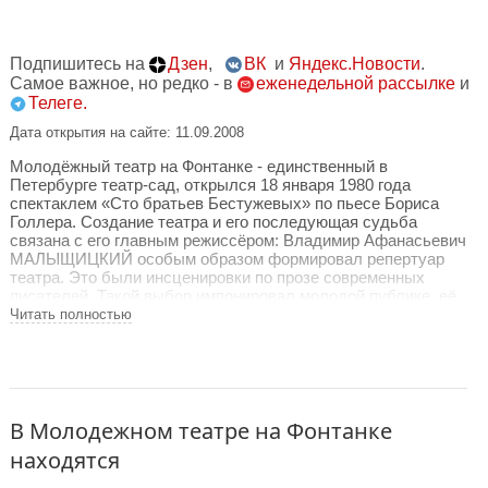
Подпишитесь на
Дзен
,
ВК
и
Яндекс.Новости
.
Самое важное, но редко - в
еженедельной рассылке
и
Телеге.
Дата открытия на сайте: 11.09.2008
Молодёжный театр на Фонтанке - единственный в
Петербурге театр-сад, открылся 18 января 1980 года
спектаклем «Сто братьев Бестужевых» по пьесе Бориса
Голлера. Создание театра и его последующая судьба
связана с его главным режиссёром: Владимир Афанасьевич
МАЛЫЩИЦКИЙ особым образом формировал репертуар
театра. Это были инсценировки по прозе современных
писателей. Такой выбор импонировал молодой публике, её
привлекала особая интонация спектаклей - то
Читать полностью
исповедальная, то остропублицистическая.
С 1983 по 1989 год Молодёжный возглавля Ефим
Михайлович ПАДВЕ - талантливый ленинградский режиссёр,
ученик Георгия Александровича Товстоногова. Театр
сохранил своё название, труппу и некоторые спектакли, но
В Молодежном театре на Фонтанке
внутренне изменился: не публицистика, а тончайший
находятся
психологизм, жизнь человеческого духа привлекали
режиссёра.