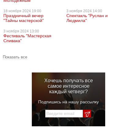
Молодежным"
18 ноября
2024 19:00
3 ноября
2024 14:00
Праздничный вечер
Спектакль "Руслан и
"Тайны мастерской"
Людмила"
3 ноября
2024 13:00
Фестиваль "Мастерская
Спивака"
Показать все
Хочешь получать все
самое интересное
каждый четверг?
Подпишись на нашу рассылку