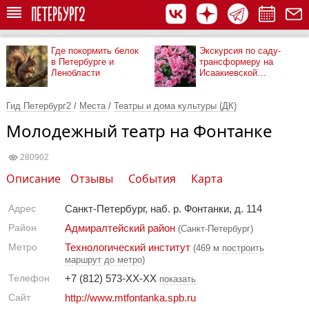
Где покормить белок
Экскурсия по саду-
в Петербурге и
трансформеру на
Ленобласти
Исаакиевской
площади
Гид Петербург2
/
Места
/
Театры и дома культуры (ДК)
Молодежный театр на Фонтанке
280902
Описание
Отзывы
События
Карта
Адрес
Санкт-Петербург, наб. р. Фонтанки, д. 114
Район
Адмиралтейский район
(Санкт-Петербург)
Метро
Технологический институт
(469 м
построить
маршрут до метро
)
Телефон
+7 (812) 573-XX-XX
показать
Сайт
http://www.mtfontanka.spb.ru