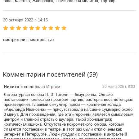
такль Касатка, Жаворонок, Поминальная молитва, Тартюф.
20 октября 2022 г. 14:16
смотрители внимательные
Комментарии посетителей (59)
Никита
к спектаклю
Игроки
20 мая 2026 г. 8:03
Литературная основа Н. В. Гоголя — безупречна. Однако
постановщик полностью проиграл партию, растеряв весь потенциал
произведения. Главный симулякр пьесы — крапленая колода
«Аделаида Ивановна» — присутствовала на сцене суммарно около
3 минут. Для произведения, где эта «героиня» является смысловым
центром и главной страстью шулера, такой хронометраж
критическая ошибка. Отсутствие искрометного юмора, которым
славятся постановки в театре, в этот раз были отключены как
интернет в Петербурге. Люди уходили с постановки в антракте!!!