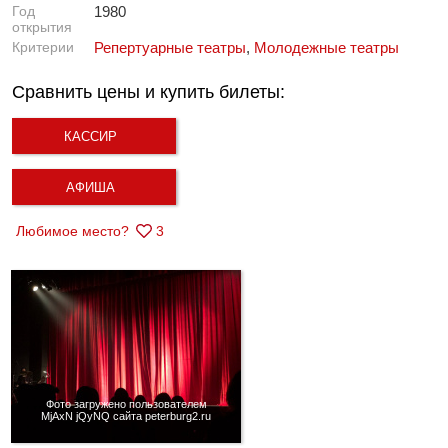
Год
1980
открытия
Критерии
Репертуарные театры
,
Молодежные театры
Сравнить цены и купить билеты:
КАССИР
АФИША
Любимое место?
3
Фото загружено пользователем
MjAxN jQyNQ сайта peterburg2.ru