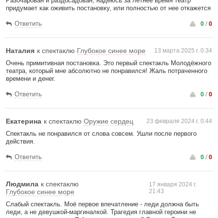
Разочарован и раздосадован, надеюсь за летнее время театр
придумает как оживить постановку, или полностью от нее откажется
0
/
0
Ответить
Наталия
к спектаклю
Глубокое синее море
13 марта 2025 г. 0:34
Очень примитивная постановка. Это первый спектакль Молодёжного
театра, который мне абсолютно не понравился! Жаль потраченного
времени и денег.
0
/
0
Ответить
Екатерина
к спектаклю
Оружие сердец
23 февраля 2024 г. 0:44
Спектакль не понравился от слова совсем. Ушли после первого
действия.
0
/
0
Ответить
Людмила
к спектаклю
17 января 2024 г.
Глубокое синее море
21:43
Слабый спектакль. Моё первое впечатление - леди должна быть
леди, а не девушкой-маргиналкой. Трагедия главной героини не